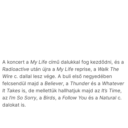
A koncert a
My Life
című dalukkal fog kezdődni, és a
Radioactive
után újra a
My Life
reprise, a
Walk The
Wire
c. dallal lesz vége. A buli első negyedében
felcsendül majd a
Believer
, a
Thunder
és a
Whatever
It Takes
is, de mellettük hallhatjuk majd az
It’s Time
,
az
I’m So Sorry
, a
Birds
, a
Follow You
és a
Natural
c.
dalokat is.