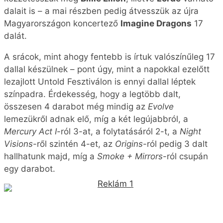
dalait is – a mai részben pedig átvesszük az újra
Magyarországon koncertező
Imagine Dragons
17
dalát.
A srácok, mint ahogy fentebb is írtuk valószínűleg 17
dallal készülnek – pont úgy, mint a napokkal ezelőtt
lezajlott Untold Fesztiválon is ennyi dallal léptek
színpadra. Érdekesség, hogy a legtöbb dalt,
összesen 4 darabot még mindig az
Evolve
lemezükről adnak elő, míg a két legújabbról, a
Mercury Act I
-ról 3-at, a folytatásáról 2-t, a
Night
Visions
-ről szintén 4-et, az
Origins
-ról pedig 3 dalt
hallhatunk majd, míg a
Smoke + Mirrors
-ról csupán
egy darabot.