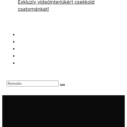
Exkluzív videóinterjúkért csekkold
csatornánkat!