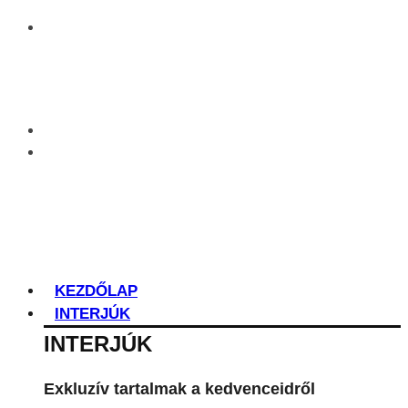
KEZDŐLAP
INTERJÚK
INTERJÚK
Exkluzív tartalmak a kedvenceidről