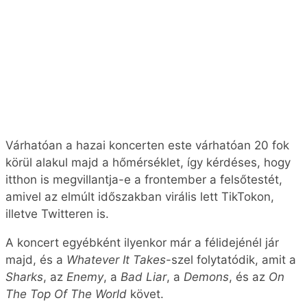
Várhatóan a hazai koncerten este várhatóan 20 fok
körül alakul majd a hőmérséklet, így kérdéses, hogy
itthon is megvillantja-e a frontember a felsőtestét,
amivel az elmúlt időszakban virális lett TikTokon,
illetve Twitteren is.
A koncert egyébként ilyenkor már a félidejénél jár
majd, és a
Whatever It Takes
-szel folytatódik, amit a
Sharks
, az
Enemy
, a
Bad Liar
, a
Demons
, és az
On
The Top Of The World
követ.