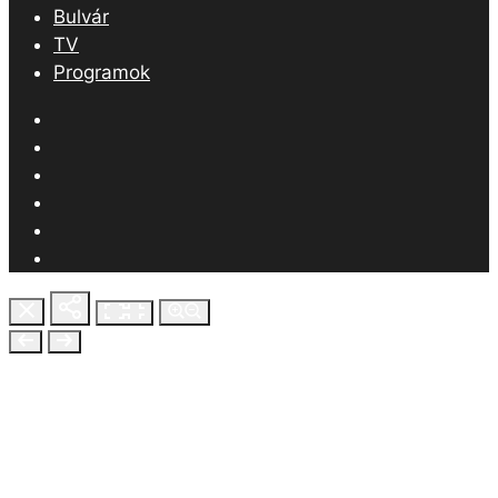
Bulvár
TV
Programok