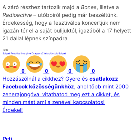
A záró részhez tartozik majd a
Bones
, illetve a
Radioactive
– utóbbiról pedig már beszéltünk.
Érdekesség, hogy a fesztiválos koncertjük nem
igazán tér el a saját bulijuktól, igazából a 17 helyett
21 dallal lépnek színpadra.
Tags
Sziget Fesztivál
Imagine Dragons
Címlap
Untold
Sziget
0
0
0
0
Hozzászólnál a cikkhez?
Gyere és
csatlakozz
Facebook közösségünkhöz
, ahol több mint 2000
zenerajongóval vitathatod meg ezt a cikket, és
minden mást ami a zenével kapcsolatos!
Érdekel!
Peti