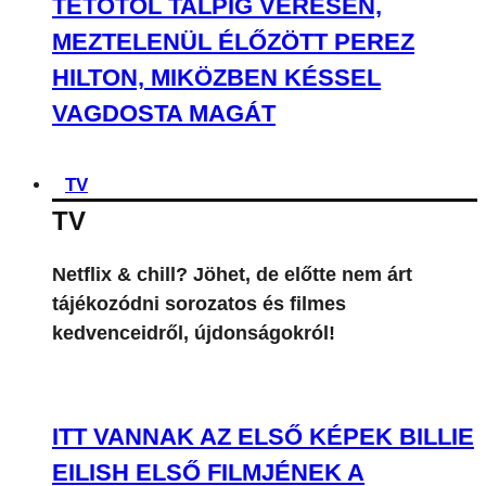
TETŐTŐL TALPIG VÉRESEN,
MEZTELENÜL ÉLŐZÖTT PEREZ
HILTON, MIKÖZBEN KÉSSEL
VAGDOSTA MAGÁT
TV
TV
Netflix & chill? Jöhet, de előtte nem árt
tájékozódni sorozatos és filmes
kedvenceidről, újdonságokról!
ITT VANNAK AZ ELSŐ KÉPEK BILLIE
EILISH ELSŐ FILMJÉNEK A