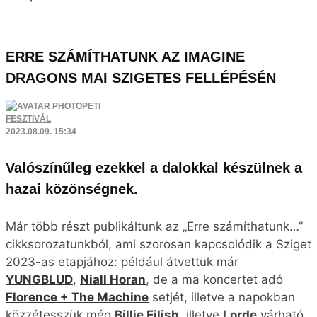
ERRE SZÁMÍTHATUNK AZ IMAGINE
DRAGONS MAI SZIGETES FELLÉPÉSÉN
PETI
FESZTIVÁL
2023.08.09. 15:34
Valószínűleg ezekkel a dalokkal készülnek a
hazai közönségnek.
Már több részt publikáltunk az „Erre számíthatunk…”
cikksorozatunkból, ami szorosan kapcsolódik a Sziget
2023-as etapjához: például átvettük már
YUNGBLUD
,
Niall Horan
, de a ma koncertet adó
Florence + The Machine
setjét, illetve a napokban
közzétesszük még
Billie Eilish
, illetve
Lorde
várható