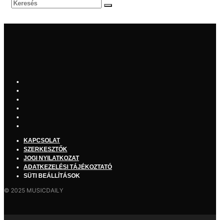
KAPCSOLAT
SZERKESZTŐK
JOGI NYILATKOZAT
ADATKEZELÉSI TÁJÉKOZTATÓ
SÜTI BEÁLLÍTÁSOK
© 2025 MUSICDAILY