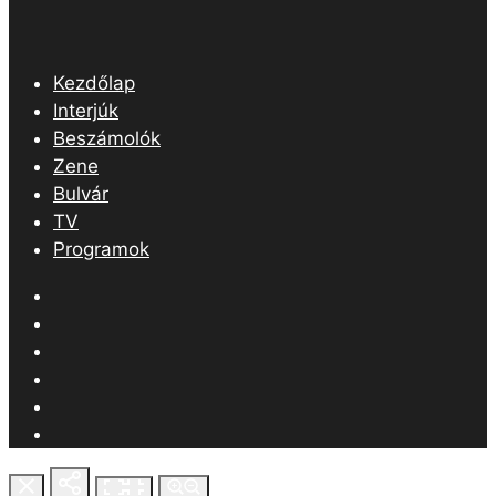
Kezdőlap
Interjúk
Beszámolók
Zene
Bulvár
TV
Programok