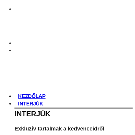
KEZDŐLAP
INTERJÚK
INTERJÚK
Exkluzív tartalmak a kedvenceidről