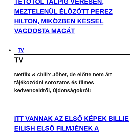
TETŐTŐL TALPIG VÉRESEN,
MEZTELENÜL ÉLŐZÖTT PEREZ
HILTON, MIKÖZBEN KÉSSEL
VAGDOSTA MAGÁT
TV
TV
Netflix & chill? Jöhet, de előtte nem árt
tájékozódni sorozatos és filmes
kedvenceidről, újdonságokról!
ITT VANNAK AZ ELSŐ KÉPEK BILLIE
EILISH ELSŐ FILMJÉNEK A