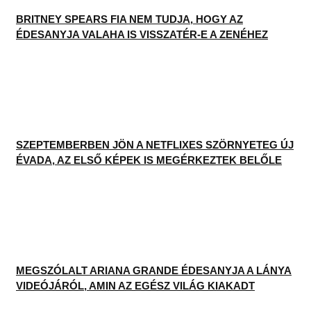
BRITNEY SPEARS FIA NEM TUDJA, HOGY AZ
ÉDESANYJA VALAHA IS VISSZATÉR-E A ZENÉHEZ
SZEPTEMBERBEN JÖN A NETFLIXES SZÖRNYETEG ÚJ
ÉVADA, AZ ELSŐ KÉPEK IS MEGÉRKEZTEK BELŐLE
MEGSZÓLALT ARIANA GRANDE ÉDESANYJA A LÁNYA
VIDEÓJÁRÓL, AMIN AZ EGÉSZ VILÁG KIAKADT