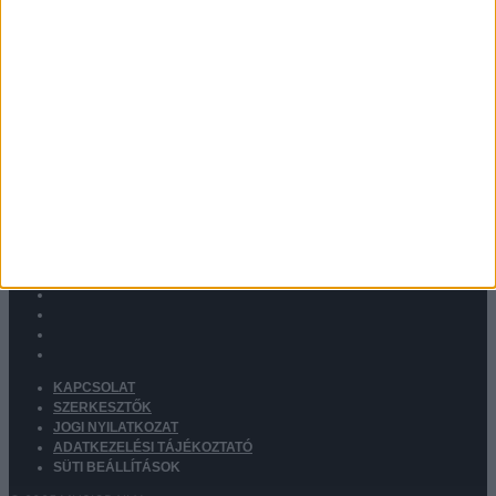
KAPCSOLAT
SZERKESZTŐK
JOGI NYILATKOZAT
ADATKEZELÉSI TÁJÉKOZTATÓ
SÜTI BEÁLLÍTÁSOK