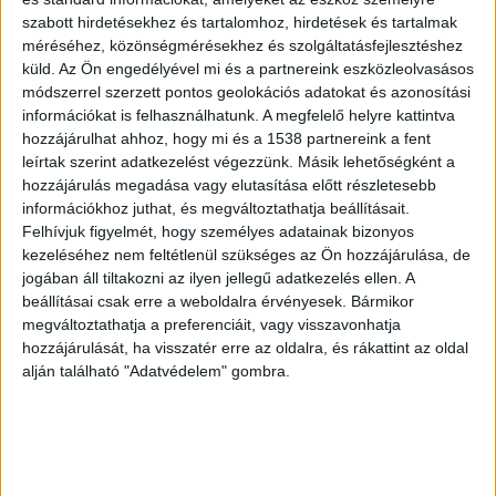
szabott hirdetésekhez és tartalomhoz, hirdetések és tartalmak
méréséhez, közönségmérésekhez és szolgáltatásfejlesztéshez
ZENE
küld.
Az Ön engedélyével mi és a partnereink eszközleolvasásos
módszerrel szerzett pontos geolokációs adatokat és azonosítási
ZENE
információkat is felhasználhatunk. A megfelelő helyre kattintva
hozzájárulhat ahhoz, hogy mi és a 1538 partnereink a fent
A legfrissebb megjelenések első kézből!
leírtak szerint adatkezelést végezzünk. Másik lehetőségként a
hozzájárulás megadása vagy elutasítása előtt részletesebb
információkhoz juthat, és megváltoztathatja beállításait.
Felhívjuk figyelmét, hogy személyes adatainak bizonyos
kezeléséhez nem feltétlenül szükséges az Ön hozzájárulása, de
A LEGROSSZABB LÁNY
jogában áll tiltakozni az ilyen jellegű adatkezelés ellen. A
AMERIKÁBAN: SLAYYYTER ÚJ
beállításai csak erre a weboldalra érvényesek. Bármikor
megváltoztathatja a preferenciáit, vagy visszavonhatja
FEJEZETET NYIT A MOCSKOS
hozzájárulását, ha visszatér erre az oldalra, és rákattint az oldal
alján található "Adatvédelem" gombra.
AMERIKAI ÁLMÁBAN