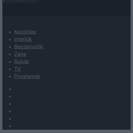
© 2025 MUSICDAILY
Kezdőlap
Interjúk
Beszámolók
Zene
Bulvár
TV
Programok