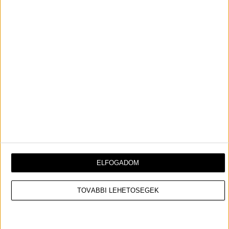
ELFOGADOM
TOVÁBBI LEHETŐSÉGEK
2001-ben tragikus repülőgép szerencsétlenségben
elhunyt RnB hercegnő Aaliyah. Hamarosan filmet