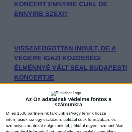
KONCERT ENNYIRE CUKI, DE
ENNYIRE SZEXI?
VISSZAFOGOTTAN INDULT, DE A
VÉGÉRE IGAZI KÖZÖSSÉGI
ÉLMÉNNYÉ VÁLT SEAL BUDAPESTI
KONCERTJE
Az Ön adatainak védelme fontos a
számunkra
OLYAN VOLT CHARLIE PUTH A
Mi és 1538 partnereink tárolunk és/vagy férünk hozzá
információkhoz egy eszközön, például sütik formájában, és
BUDAPEST PARK SZÍNPADÁN, MINT
személyes adatokat dolgozunk fel, például egyedi azonosítókat
KISGYEREK A CUKORKABOLTBAN
és standard információkat, amelyeket az eszköz személyre