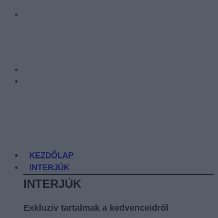
KEZDŐLAP
INTERJÚK
INTERJÚK
Exkluzív tartalmak a kedvenceidről