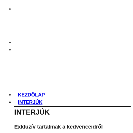
KEZDŐLAP
INTERJÚK
INTERJÚK
Exkluzív tartalmak a kedvenceidről