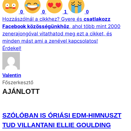
0
0
1
0
Hozzászólnál a cikkhez?
Gyere és
csatlakozz
Facebook közösségünkhöz
, ahol több mint 2000
zenerajongóval vitathatod meg ezt a cikket, és
minden mást ami a zenével kapcsolatos!
Érdekel!
Valentin
Főszerkesztő
AJÁNLOTT
SZÓLÓBAN IS ÓRIÁSI EDM-HIMNUSZT
TUD VILLANTANI ELLIE GOULDING