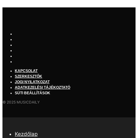
KAPCSOLAT
SZERKESZTŐK
JOGI NYILATKOZAT
ADATKEZELÉSI TÁJÉKOZTATÓ
SÜTI BEÁLLÍTÁSOK
© 2025 MUSICDAILY
Kezdőlap