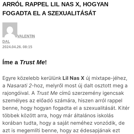
ARRÓL RAPPEL LIL NAS X, HOGYAN
FOGADTA EL A SZEXUALITÁSÁT
VALENTIN
DAL
2024.04.26. 08:15
Íme a
Trust Me
!
Egyre közelebb kerülünk
Lil Nas X
új mixtape-jéhez,
a
Nasarati 2
-hoz, melyről most új dalt osztott meg a
rajongóival. A
Trust Me
című szerzemény igencsak
személyes az előadó számára, hiszen arról rappel
benne, hogy hogyan fogadta el a szexualitását. Kitér
többek között arra, hogy már általános iskolás
korában tudta, hogy a saját neméhez vonzódik, de
azt is megemlíti benne, hogy az édesapjának ezt