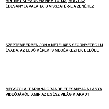
BRITNEY SPEARS FIA NEM TUDJA, HOGY AZ
ÉDESANYJA VALAHA IS VISSZATÉR-E A ZENÉHEZ
SZEPTEMBERBEN JÖN A NETFLIXES SZÖRNYETEG ÚJ
ÉVADA, AZ ELSŐ KÉPEK IS MEGÉRKEZTEK BELŐLE
MEGSZÓLALT ARIANA GRANDE ÉDESANYJA A LÁNYA
VIDEÓJÁRÓL, AMIN AZ EGÉSZ VILÁG KIAKADT