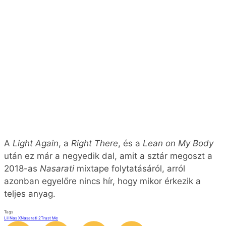
A
Light Again
, a
Right There
, és a
Lean on My Body
után ez már a negyedik dal, amit a sztár megoszt a
2018-as
Nasarati
mixtape folytatásáról, arról
azonban egyelőre nincs hír, hogy mikor érkezik a
teljes anyag.
Tags
Lil Nas X
Nasarati 2
Trust Me