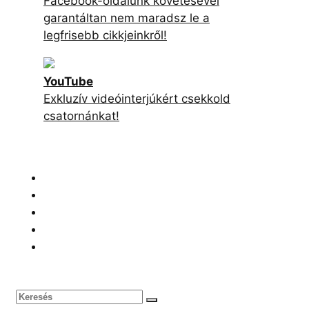
Facebook-oldalunk követésével
garantáltan nem maradsz le a
legfrisebb cikkjeinkről!
YouTube
Exkluzív videóinterjúkért csekkold
csatornánkat!