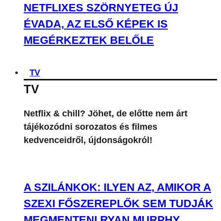
NETFLIXES SZÖRNYETEG ÚJ
ÉVADA, AZ ELSŐ KÉPEK IS
MEGÉRKEZTEK BELŐLE
TV
TV
Netflix & chill? Jöhet, de előtte nem árt
tájékozódni sorozatos és filmes
kedvenceidről, újdonságokról!
A SZILÁNKOK: ILYEN AZ, AMIKOR A
SZEXI FŐSZEREPLŐK SEM TUDJÁK
MEGMENTENI RYAN MURPHY