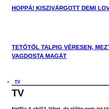
HOPPÁ! KISZIVÁRGOTT DEMI LO
TETŐTŐL TALPIG VÉRESEN, MEZ
VAGDOSTA MAGÁT
TV
TV
Netflix & chill? Jöhet, de előtte nem árt 