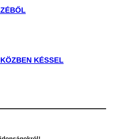
SZÉBŐL
MIKÖZBEN KÉSSEL
újdonságokról!