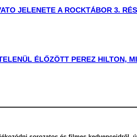
VATO JELENETE A ROCKTÁBOR 3. RÉ
TELENÜL ÉLŐZÖTT PEREZ HILTON, 
tájékozódni sorozatos és filmes kedvenceidről, 