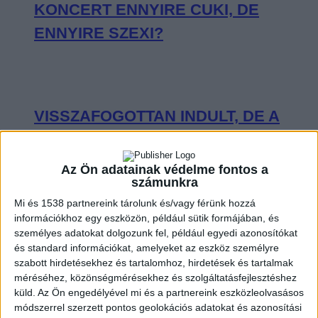
KONCERT ENNYIRE CUKI, DE
ENNYIRE SZEXI?
VISSZAFOGOTTAN INDULT, DE A
VÉGÉRE IGAZI KÖZÖSSÉGI
ÉLMÉNNYÉ VÁLT SEAL BUDAPESTI
Az Ön adatainak védelme fontos a
számunkra
KONCERTJE
Mi és 1538 partnereink tárolunk és/vagy férünk hozzá
információkhoz egy eszközön, például sütik formájában, és
személyes adatokat dolgozunk fel, például egyedi azonosítókat
és standard információkat, amelyeket az eszköz személyre
szabott hirdetésekhez és tartalomhoz, hirdetések és tartalmak
OLYAN VOLT CHARLIE PUTH A
méréséhez, közönségmérésekhez és szolgáltatásfejlesztéshez
BUDAPEST PARK SZÍNPADÁN, MINT
küld.
Az Ön engedélyével mi és a partnereink eszközleolvasásos
módszerrel szerzett pontos geolokációs adatokat és azonosítási
KISGYEREK A CUKORKABOLTBAN