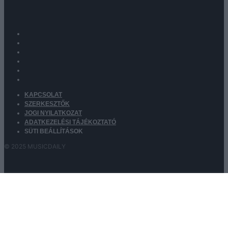
KAPCSOLAT
SZERKESZTŐK
JOGI NYILATKOZAT
ADATKEZELÉSI TÁJÉKOZTATÓ
SÜTI BEÁLLÍTÁSOK
© 2025 MUSICDAILY
Kezdőlap
Interjúk
Beszámolók