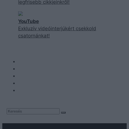
legfrisebb cikkjeinkről!
YouTube
Exkluzív videóinterjúkért csekkold
csatornánkat!