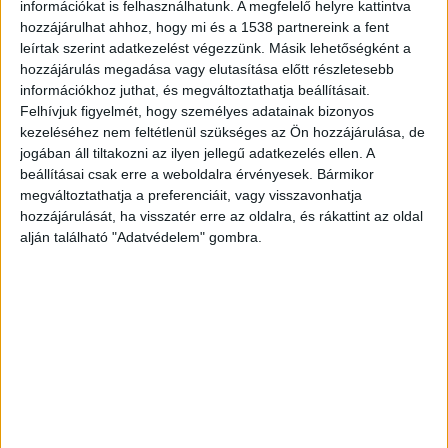
információkat is felhasználhatunk. A megfelelő helyre kattintva
hozzájárulhat ahhoz, hogy mi és a 1538 partnereink a fent
leírtak szerint adatkezelést végezzünk. Másik lehetőségként a
ZENE
hozzájárulás megadása vagy elutasítása előtt részletesebb
információkhoz juthat, és megváltoztathatja beállításait.
ZENE
Felhívjuk figyelmét, hogy személyes adatainak bizonyos
kezeléséhez nem feltétlenül szükséges az Ön hozzájárulása, de
A legfrissebb megjelenések első kézből!
jogában áll tiltakozni az ilyen jellegű adatkezelés ellen. A
beállításai csak erre a weboldalra érvényesek. Bármikor
megváltoztathatja a preferenciáit, vagy visszavonhatja
hozzájárulását, ha visszatér erre az oldalra, és rákattint az oldal
SZÓLÓBAN IS ÓRIÁSI EDM-
alján található "Adatvédelem" gombra.
HIMNUSZT TUD VILLANTANI ELLIE
GOULDING
A LEGROSSZABB LÁNY