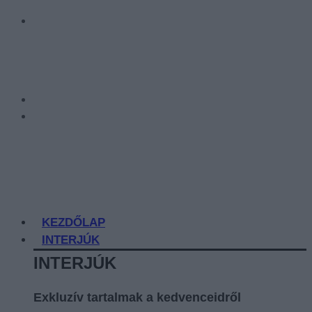
KEZDŐLAP
INTERJÚK
INTERJÚK
Exkluzív tartalmak a kedvenceidről