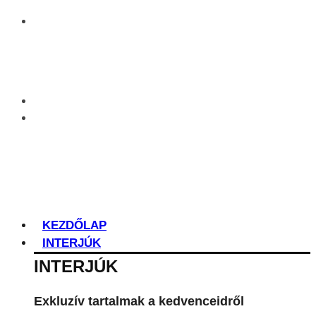
KEZDŐLAP
INTERJÚK
INTERJÚK
Exkluzív tartalmak a kedvenceidről