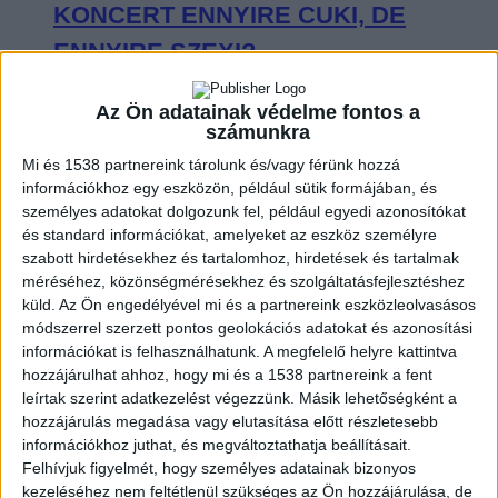
KONCERT ENNYIRE CUKI, DE
ENNYIRE SZEXI?
Az Ön adatainak védelme fontos a
számunkra
Mi és 1538 partnereink tárolunk és/vagy férünk hozzá
VISSZAFOGOTTAN INDULT, DE A
információkhoz egy eszközön, például sütik formájában, és
személyes adatokat dolgozunk fel, például egyedi azonosítókat
VÉGÉRE IGAZI KÖZÖSSÉGI
és standard információkat, amelyeket az eszköz személyre
ÉLMÉNNYÉ VÁLT SEAL BUDAPESTI
szabott hirdetésekhez és tartalomhoz, hirdetések és tartalmak
méréséhez, közönségmérésekhez és szolgáltatásfejlesztéshez
KONCERTJE
küld.
Az Ön engedélyével mi és a partnereink eszközleolvasásos
módszerrel szerzett pontos geolokációs adatokat és azonosítási
információkat is felhasználhatunk. A megfelelő helyre kattintva
hozzájárulhat ahhoz, hogy mi és a 1538 partnereink a fent
leírtak szerint adatkezelést végezzünk. Másik lehetőségként a
OLYAN VOLT CHARLIE PUTH A
hozzájárulás megadása vagy elutasítása előtt részletesebb
információkhoz juthat, és megváltoztathatja beállításait.
BUDAPEST PARK SZÍNPADÁN, MINT
Felhívjuk figyelmét, hogy személyes adatainak bizonyos
KISGYEREK A CUKORKABOLTBAN
kezeléséhez nem feltétlenül szükséges az Ön hozzájárulása, de