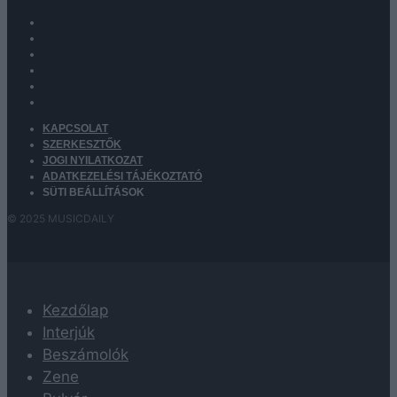
KAPCSOLAT
SZERKESZTŐK
JOGI NYILATKOZAT
ADATKEZELÉSI TÁJÉKOZTATÓ
SÜTI BEÁLLÍTÁSOK
© 2025 MUSICDAILY
Kezdőlap
Interjúk
Beszámolók
Zene