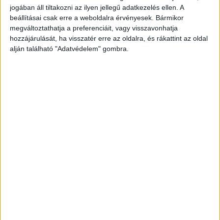
jogában áll tiltakozni az ilyen jellegű adatkezelés ellen. A
beállításai csak erre a weboldalra érvényesek. Bármikor
megváltoztathatja a preferenciáit, vagy visszavonhatja
ZENE
hozzájárulását, ha visszatér erre az oldalra, és rákattint az oldal
ZENE
alján található "Adatvédelem" gombra.
A legfrissebb megjelenések első kézből!
A DUETT, AMIRŐL MINDIG IS
TUDTUK, HOGY SZÜKSÉGÜNK VAN
RÁ: ÖSSZEÁLLT MADONNA ÉS
KYLIE MINOGUE