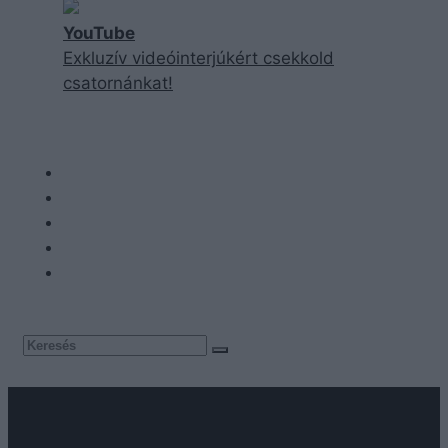
YouTube
Exkluzív videóinterjúkért csekkold
csatornánkat!