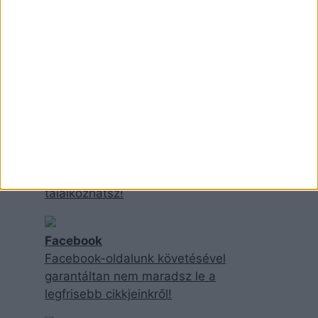
Instagram
Kövess minket Instán, ahol mindenféle
extra tartalommal várunk!
TikTok
TikTok-oldalunkon inkább
szórakoztatóbb tartalmakkal
találkozhatsz!
Facebook
Facebook-oldalunk követésével
garantáltan nem maradsz le a
legfrisebb cikkjeinkről!