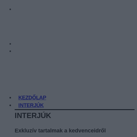
KEZDŐLAP
INTERJÚK
INTERJÚK
Exkluzív tartalmak a kedvenceidről