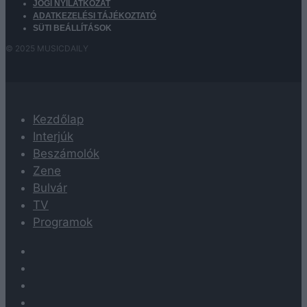
JOGI NYILATKOZAT
ADATKEZELÉSI TÁJÉKOZTATÓ
SÜTI BEÁLLÍTÁSOK
© 2025 MUSICDAILY
Kezdőlap
Interjúk
Beszámolók
Zene
Bulvár
TV
Programok