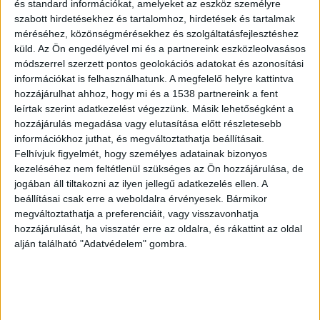
és standard információkat, amelyeket az eszköz személyre
szabott hirdetésekhez és tartalomhoz, hirdetések és tartalmak
méréséhez, közönségmérésekhez és szolgáltatásfejlesztéshez
ZENE
küld.
Az Ön engedélyével mi és a partnereink eszközleolvasásos
módszerrel szerzett pontos geolokációs adatokat és azonosítási
ZENE
információkat is felhasználhatunk. A megfelelő helyre kattintva
hozzájárulhat ahhoz, hogy mi és a 1538 partnereink a fent
A legfrissebb megjelenések első kézből!
leírtak szerint adatkezelést végezzünk. Másik lehetőségként a
hozzájárulás megadása vagy elutasítása előtt részletesebb
információkhoz juthat, és megváltoztathatja beállításait.
Felhívjuk figyelmét, hogy személyes adatainak bizonyos
kezeléséhez nem feltétlenül szükséges az Ön hozzájárulása, de
A LEGROSSZABB LÁNY
jogában áll tiltakozni az ilyen jellegű adatkezelés ellen. A
AMERIKÁBAN: SLAYYYTER ÚJ
beállításai csak erre a weboldalra érvényesek. Bármikor
megváltoztathatja a preferenciáit, vagy visszavonhatja
FEJEZETET NYIT A MOCSKOS
hozzájárulását, ha visszatér erre az oldalra, és rákattint az oldal
AMERIKAI ÁLMÁBAN
alján található "Adatvédelem" gombra.