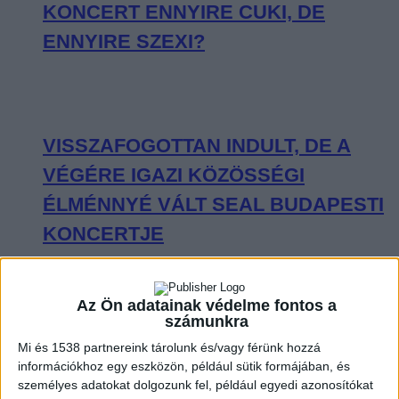
KONCERT ENNYIRE CUKI, DE
ENNYIRE SZEXI?
VISSZAFOGOTTAN INDULT, DE A
VÉGÉRE IGAZI KÖZÖSSÉGI
ÉLMÉNNYÉ VÁLT SEAL BUDAPESTI
KONCERTJE
Az Ön adatainak védelme fontos a
számunkra
OLYAN VOLT CHARLIE PUTH A
Mi és 1538 partnereink tárolunk és/vagy férünk hozzá
BUDAPEST PARK SZÍNPADÁN, MINT
információkhoz egy eszközön, például sütik formájában, és
személyes adatokat dolgozunk fel, például egyedi azonosítókat
KISGYEREK A CUKORKABOLTBAN