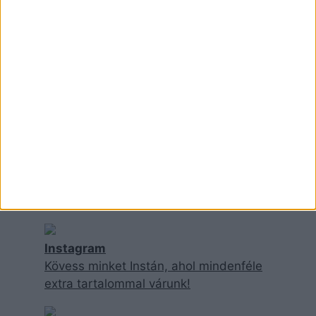
ITT IS MEGTALÁLSZ
Instagram
Kövess minket Instán, ahol mindenféle
extra tartalommal várunk!