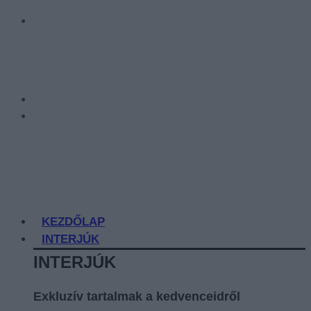
KEZDŐLAP
INTERJÚK
INTERJÚK
Exkluzív tartalmak a kedvenceidről