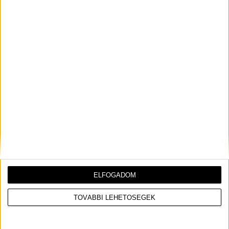
Február 9-én dobja piacra új lemezét, a
Venust
Zara
Larsson
, akinek koncertjén
tavaly a Campus
Fesztiválon jártunk és igazán emlékezetes 1 órát
okozott nekünk
– talán az év egyik legjobb koncertjét
villantotta akkor. Most a pár órányi autóútra lévő
Bécsben kaphatja a magyar közönség az ismétlést.
ELFOGADOM
TOVÁBBI LEHETŐSÉGEK