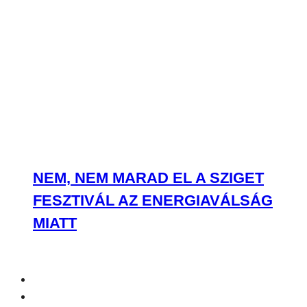
NEM, NEM MARAD EL A SZIGET
FESZTIVÁL AZ ENERGIAVÁLSÁG
MIATT
ÖSSZES TALÁLAT
Most olvasod:
Befejezte az új Joker film forgatását Lady Gaga