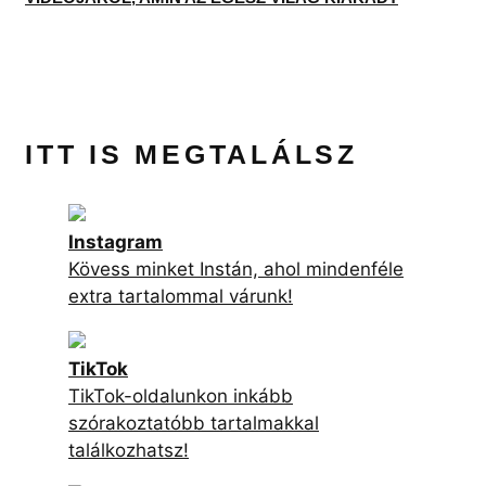
Kövess minket Instán, ahol mindenféle
extra tartalommal várunk!
TikTok
TikTok-oldalunkon inkább
szórakoztatóbb tartalmakkal
találkozhatsz!
Facebook
Facebook-oldalunk követésével
garantáltan nem maradsz le a
legfrisebb cikkjeinkről!
YouTube
Exkluzív videóinterjúkért csekkold
csatornánkat!