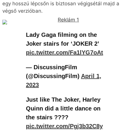
(@DiscussingFilm)
April 1,
2023
Just like The Joker, Harley
Quinn did a little dance on
the stairs ????
pic.twitter.com/Pgj3b32C8y
— Lady Gaga Now ????
(@ladygaganownet)
April 1,
2023
Lady Gaga dancing and
singing on the Joker stairs,
filming Joker: Folie à Deux