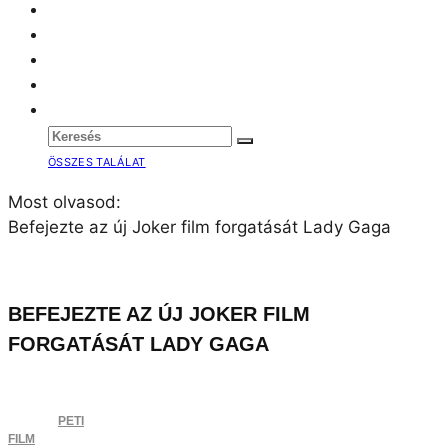
BEFEJEZTE AZ ÚJ JOKER FILM
FORGATÁSÁT LADY GAGA
PETI
FILM
2023.04.06. 15:08
A napokban elárasztották az internetet a
képek és a videók az énekesnő forgatásáról.
Lady Gaga
talán 2024 egyik leginkább várt filmjén,
az új Joker filmen, vagyis
a
Joker: Folie à Deux
c.
alkotáson munkálkodott az elmúlt időszakban
. A
forgatások során több kép és videó is kiszivárgott,