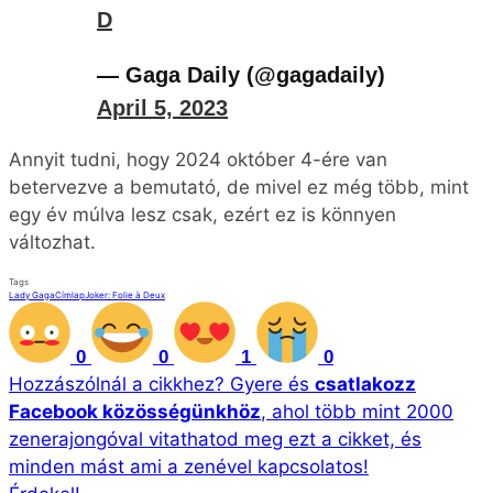
Tags
Lady Gaga
Címlap
Joker: Folie à Deux
0
0
1
0
Hozzászólnál a cikkhez?
Gyere és
csatlakozz
Facebook közösségünkhöz
, ahol több mint 2000
zenerajongóval vitathatod meg ezt a cikket, és
minden mást ami a zenével kapcsolatos!
Érdekel!
Peti
Főszerkesztő
2015-ben csatlakoztam a MUSICDAILY csapatához,
2019-től pedig a főszerkesztői pozíciót foglalom el,
gyermekkorom óta szenvedélyem a zene és az
újságírás. Keress fel bátran kollaboráció, interjú vagy