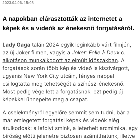
ugyanis New York City utcáin, fényes nappal
csillogtatta meg tehetségét a színész-énekesnő.
Most pedig vége lett a forgatásnak, ezt pedig új
képekkel ünnepelte meg a csapat.
A
cselekményről egyelőre semmit sem tudni
, bár a
már emlegetett forgatási képek és videók elég
árulkodóak: a lefolyt smink, a leterhelt arcmimika, egy
bíróság előtti jelenetre biztosan számíthatunk, illetve
egy hosszú lépcsőn is biztosan végigsétál majd a
végső verzióban.
Lady Gaga filming on the
Joker stairs for ‘JOKER 2’
pic.twitter.com/Fa1lYG7oAt
— DiscussingFilm