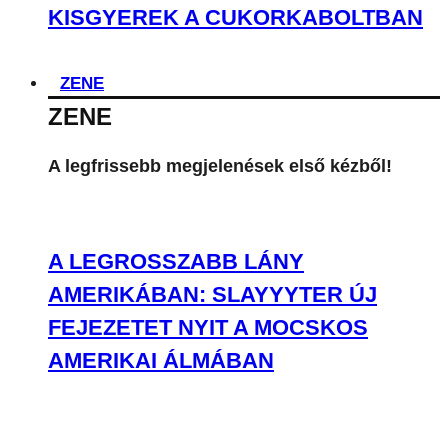
A LEGROSSZABB LÁNY
AMERIKÁBAN: SLAYYYTER ÚJ
FEJEZETET NYIT A MOCSKOS
AMERIKAI ÁLMÁBAN
MEGÉRKEZETT AVA MAX DALA AZ
ÚJ MANCS ŐRJÁRAT FILMHEZ
ÉRTÉKES AUTÓK, DÖGÖS
MOZDULATOK ÉS FLUOR TOMI –