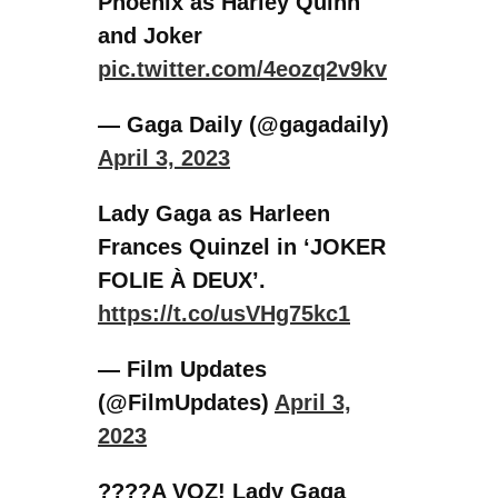
FOLIE À DEUX’.
https://t.co/usVHg75kc1
— Film Updates
(@FilmUpdates)
April 3,
2023
????A VOZ! Lady Gaga
gravando cena musical de
"Joker: Folie à Deux" hoje
em Nova York.
pic.twitter.com/5V3qRBkUp
E
— BCharts (@bchartsnet)
April 2, 2023