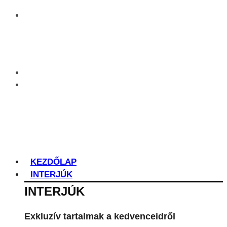
KEZDŐLAP
INTERJÚK
INTERJÚK
Exkluzív tartalmak a kedvenceidről