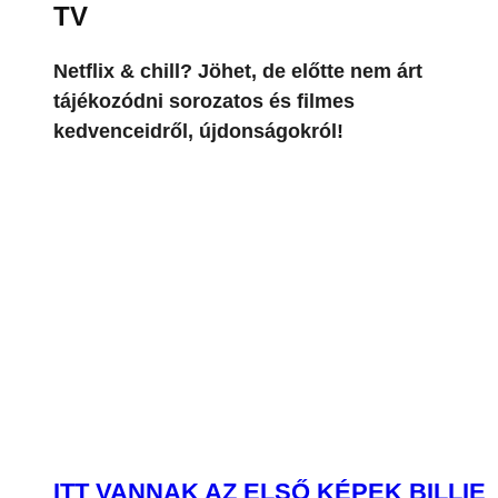
ITT VANNAK AZ ELSŐ KÉPEK BILLIE
EILISH ELSŐ FILMJÉNEK A
FORGATÁSÁRÓL
FOROG A MEGLEPETÉSEKKEL TELI
NYÁR FILMADAPTÁCIÓJA, NINA