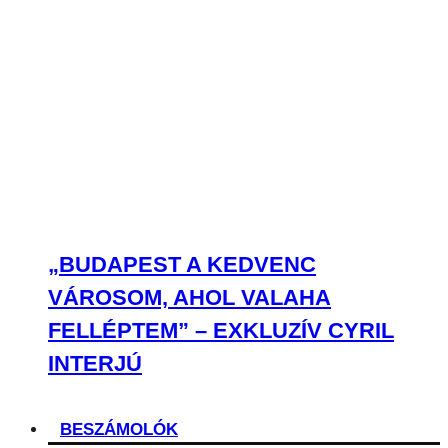
„BUDAPEST A KEDVENC
VÁROSOM, AHOL VALAHA
FELLÉPTEM” – EXKLUZÍV CYRIL
INTERJÚ
BESZÁMOLÓK
BESZÁMOLÓK
A legjobb koncertek első kézből, tőlünk,
neked!