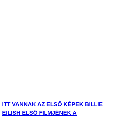
ITT VANNAK AZ ELSŐ KÉPEK BILLIE
EILISH ELSŐ FILMJÉNEK A
FORGATÁSÁRÓL
FOROG A MEGLEPETÉSEKKEL TELI
NYÁR FILMADAPTÁCIÓJA, NINA
DOBREV, TYLER HOECHLIN, VIRGINIA