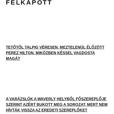
MAGÁT
A VARÁZSLÓK A WAVERLY HELYBŐL FŐSZEREPLŐJE
SZERINT AZÉRT BUKOTT MEG A SOROZAT, MERT NEM
HÍVTÁK VISSZA AZ EREDETI SZEREPLŐKET
BRITNEY SPEARS FIA NEM TUDJA, HOGY AZ
ÉDESANYJA VALAHA IS VISSZATÉR-E A ZENÉHEZ