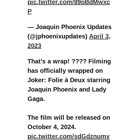
Joker: Folie à Deux starring
Joaquin Phoenix and Lady
Gaga.
The film will be released on
October 4, 2024.
pic.twitter.com/sdGdznumv
D
— Gaga Daily (@gagadaily)
April 5, 2023
Annyit tudni, hogy 2024 október 4-ére van
betervezve a bemutató, de mivel ez még több, mint
egy év múlva lesz csak, ezért ez is könnyen
változhat.