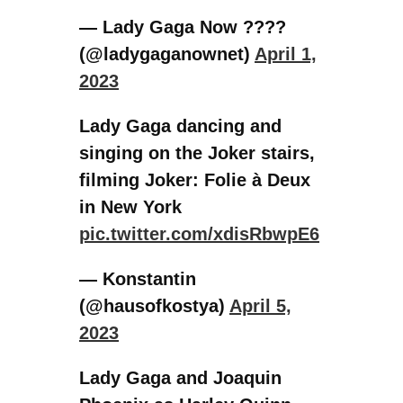
in New York
pic.twitter.com/xdisRbwpE6
— Konstantin
(@hausofkostya)
April 5,
2023
Lady Gaga and Joaquin
Phoenix as Harley Quinn
and Joker
pic.twitter.com/4eozq2v9kv
— Gaga Daily (@gagadaily)
April 3, 2023
Lady Gaga as Harleen
Frances Quinzel in ‘JOKER