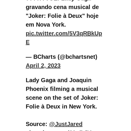
Lady Gaga and Joaquin
Phoenix filming a musical
scene on the set of Joker:
Folie à Deux in New York.
Source:
@JustJared
pic.twitter.com/89oBdMwxc
P
— Joaquin Phoenix Updates
(@jphoenixupdates)
April 3,
2023
That’s a wrap! ???? Filming
has officially wrapped on