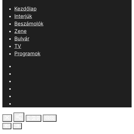
Kezdőlap
Interjúk
Beszámolók
Zene
Bulvár
TV
Programok