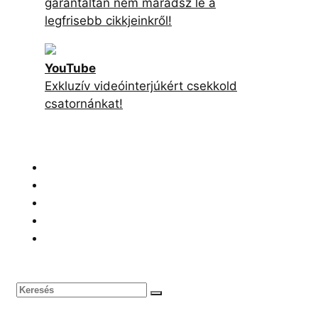
garantáltan nem maradsz le a
legfrisebb cikkjeinkről!
YouTube
Exkluzív videóinterjúkért csekkold
csatornánkat!