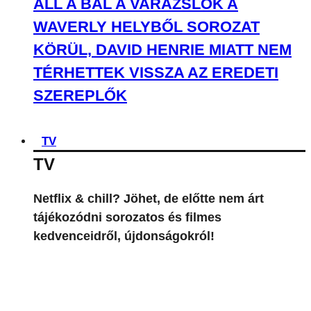
ÁLL A BÁL A VARÁZSLÓK A
WAVERLY HELYBŐL SOROZAT
KÖRÜL, DAVID HENRIE MIATT NEM
TÉRHETTEK VISSZA AZ EREDETI
SZEREPLŐK
TV
TV
Netflix & chill? Jöhet, de előtte nem árt
tájékozódni sorozatos és filmes
kedvenceidről, újdonságokról!