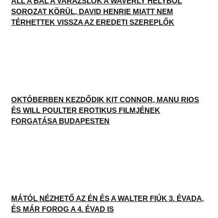
ÁLL A BÁL A VARÁZSLÓK A WAVERLY HELYBŐL
SOROZAT KÖRÜL, DAVID HENRIE MIATT NEM
TÉRHETTEK VISSZA AZ EREDETI SZEREPLŐK
OKTÓBERBEN KEZDŐDIK KIT CONNOR, MANU RIOS
ÉS WILL POULTER EROTIKUS FILMJÉNEK
FORGATÁSA BUDAPESTEN
MÁTÓL NÉZHETŐ AZ ÉN ÉS A WALTER FIÚK 3. ÉVADA,
ÉS MÁR FOROG A 4. ÉVAD IS