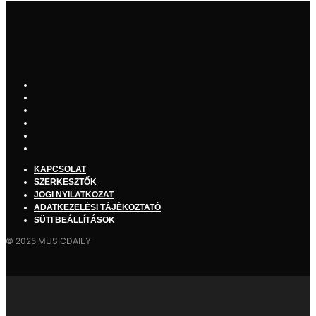
KAPCSOLAT
SZERKESZTŐK
JOGI NYILATKOZAT
ADATKEZELÉSI TÁJÉKOZTATÓ
SÜTI BEÁLLÍTÁSOK
© 2025 MUSICDAILY