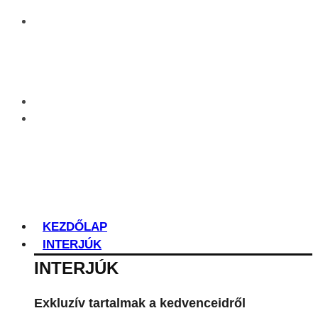
KEZDŐLAP
INTERJÚK
INTERJÚK
Exkluzív tartalmak a kedvenceidről