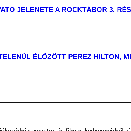
VATO JELENETE A ROCKTÁBOR 3. RÉ
TELENÜL ÉLŐZÖTT PEREZ HILTON, 
tájékozódni sorozatos és filmes kedvenceidről, 