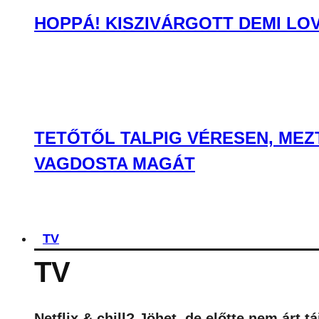
HOPPÁ! KISZIVÁRGOTT DEMI LO
TETŐTŐL TALPIG VÉRESEN, MEZ
VAGDOSTA MAGÁT
TV
TV
Netflix & chill? Jöhet, de előtte nem árt 