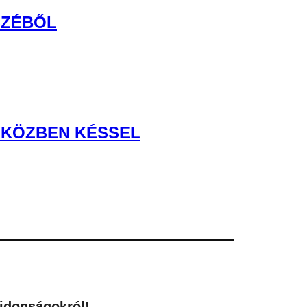
SZÉBŐL
MIKÖZBEN KÉSSEL
újdonságokról!