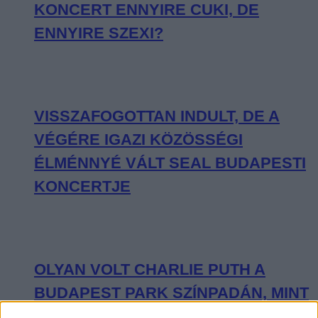
KONCERT ENNYIRE CUKI, DE
ENNYIRE SZEXI?
VISSZAFOGOTTAN INDULT, DE A
VÉGÉRE IGAZI KÖZÖSSÉGI
ÉLMÉNNYÉ VÁLT SEAL BUDAPESTI
KONCERTJE
OLYAN VOLT CHARLIE PUTH A
BUDAPEST PARK SZÍNPADÁN, MINT
KISGYEREK A CUKORKABOLTBAN