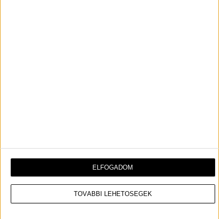
Amikor Törpapát (John Goodman) rejtélyes módon
elrabolják az ördögi varázslók, Razamel és
Hókuszpók, Törpilla (Rihanna) vezeti a törpöket egy
ELFOGADOM
izgalmas mentőakcióra a való világba. Új barátok
segítségével meg kell találniuk, mi határozza meg a
sorsukat, hogy megmentsék az univerzumot.
TOVÁBBI LEHETŐSÉGEK