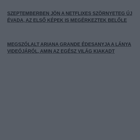
SZEPTEMBERBEN JÖN A NETFLIXES SZÖRNYETEG ÚJ
ÉVADA, AZ ELSŐ KÉPEK IS MEGÉRKEZTEK BELŐLE
MEGSZÓLALT ARIANA GRANDE ÉDESANYJA A LÁNYA
VIDEÓJÁRÓL, AMIN AZ EGÉSZ VILÁG KIAKADT