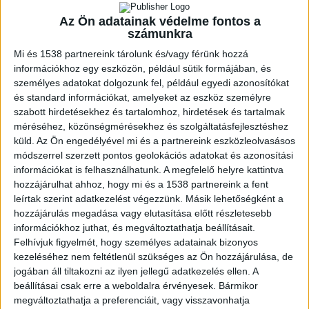
Az Ön adatainak védelme fontos a
számunkra
ZENE
Mi és 1538 partnereink tárolunk és/vagy férünk hozzá
ZENE
információkhoz egy eszközön, például sütik formájában, és
személyes adatokat dolgozunk fel, például egyedi azonosítókat
és standard információkat, amelyeket az eszköz személyre
A legfrissebb megjelenések első kézből!
szabott hirdetésekhez és tartalomhoz, hirdetések és tartalmak
méréséhez, közönségmérésekhez és szolgáltatásfejlesztéshez
küld.
Az Ön engedélyével mi és a partnereink eszközleolvasásos
módszerrel szerzett pontos geolokációs adatokat és azonosítási
A LEGROSSZABB LÁNY
információkat is felhasználhatunk. A megfelelő helyre kattintva
hozzájárulhat ahhoz, hogy mi és a 1538 partnereink a fent
AMERIKÁBAN: SLAYYYTER ÚJ
leírtak szerint adatkezelést végezzünk. Másik lehetőségként a
FEJEZETET NYIT A MOCSKOS
hozzájárulás megadása vagy elutasítása előtt részletesebb
információkhoz juthat, és megváltoztathatja beállításait.
AMERIKAI ÁLMÁBAN
Felhívjuk figyelmét, hogy személyes adatainak bizonyos
kezeléséhez nem feltétlenül szükséges az Ön hozzájárulása, de
jogában áll tiltakozni az ilyen jellegű adatkezelés ellen. A
beállításai csak erre a weboldalra érvényesek. Bármikor
megváltoztathatja a preferenciáit, vagy visszavonhatja