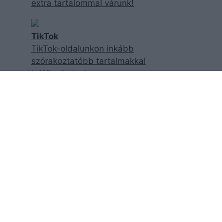
extra tartalommal várunk!
TikTok
TikTok-oldalunkon inkább
szórakoztatóbb tartalmakkal
találkozhatsz!
Facebook
Facebook-oldalunk követésével
garantáltan nem maradsz le a
legfrisebb cikkjeinkről!
YouTube
Exkluzív videóinterjúkért csekkold
csatornánkat!