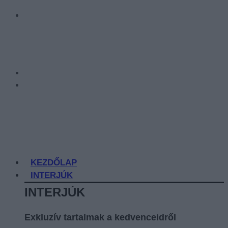
KEZDŐLAP
INTERJÚK
INTERJÚK
Exkluzív tartalmak a kedvenceidről