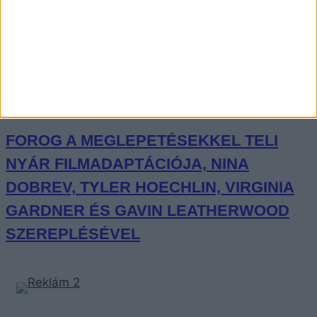
ITT VANNAK AZ ELSŐ KÉPEK BILLIE
EILISH ELSŐ FILMJÉNEK A
FORGATÁSÁRÓL
FOROG A MEGLEPETÉSEKKEL TELI
NYÁR FILMADAPTÁCIÓJA, NINA
DOBREV, TYLER HOECHLIN, VIRGINIA
GARDNER ÉS GAVIN LEATHERWOOD
SZEREPLÉSÉVEL