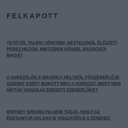
FELKAPOTT
TETŐTŐL TALPIG VÉRESEN, MEZTELENÜL ÉLŐZÖTT
PEREZ HILTON, MIKÖZBEN KÉSSEL VAGDOSTA
MAGÁT
A VARÁZSLÓK A WAVERLY HELYBŐL FŐSZEREPLŐJE
SZERINT AZÉRT BUKOTT MEG A SOROZAT, MERT NEM
HÍVTÁK VISSZA AZ EREDETI SZEREPLŐKET
BRITNEY SPEARS FIA NEM TUDJA, HOGY AZ
ÉDESANYJA VALAHA IS VISSZATÉR-E A ZENÉHEZ