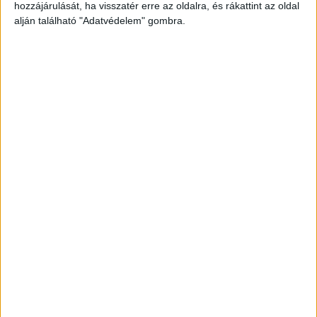
MEGÉRKEZETT AVA MAX DALA AZ
hozzájárulását, ha visszatér erre az oldalra, és rákattint az oldal
alján található "Adatvédelem" gombra.
ÚJ MANCS ŐRJÁRAT FILMHEZ
ÉRTÉKES AUTÓK, DÖGÖS
MOZDULATOK ÉS FLUOR TOMI –
DEBÜTÁL ROSE MAY LEGÚJABB
DALA ÉS KLIPJE
BULVÁR
BULVÁR
Hírek, pletykák, sztorik a celebvilágból