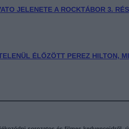
VATO JELENETE A ROCKTÁBOR 3. RÉ
TELENÜL ÉLŐZÖTT PEREZ HILTON, 
tájékozódni sorozatos és filmes kedvenceidről, 