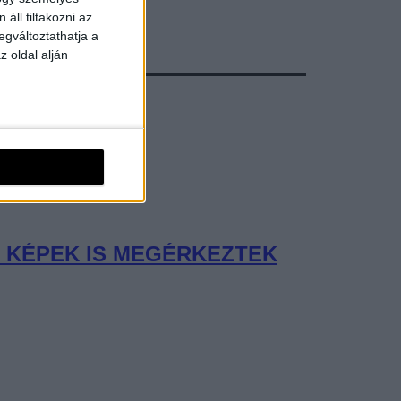
áll tiltakozni az
egváltoztathatja a
z oldal alján
Ő KÉPEK IS MEGÉRKEZTEK