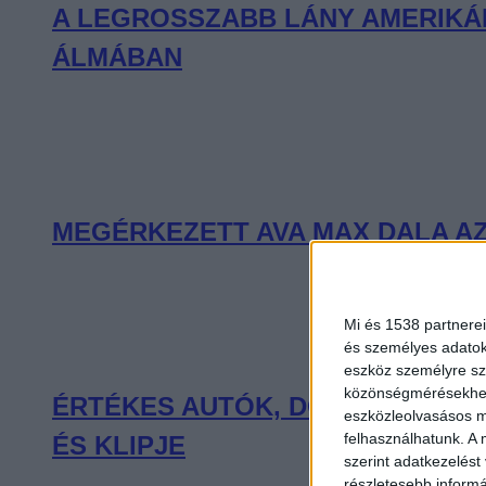
A LEGROSSZABB LÁNY AMERIKÁB
ÁLMÁBAN
MEGÉRKEZETT AVA MAX DALA AZ
Mi és 1538 partnerei
és személyes adatoka
eszköz személyre sz
közönségmérésekhez 
ÉRTÉKES AUTÓK, DÖGÖS MOZDU
eszközleolvasásos mó
felhasználhatunk. A 
ÉS KLIPJE
szerint adatkezelést
részletesebb informác