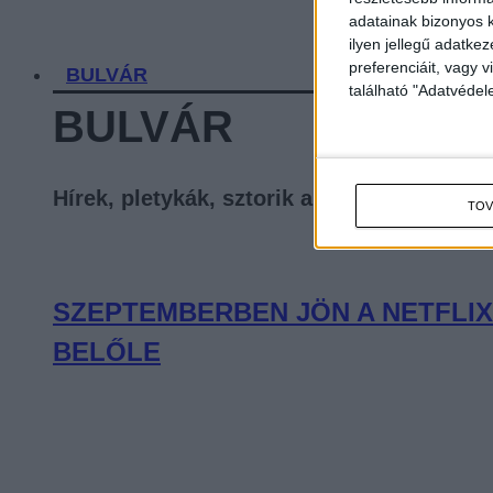
adatainak bizonyos k
ilyen jellegű adatke
preferenciáit, vagy v
BULVÁR
található "Adatvéde
BULVÁR
Hírek, pletykák, sztorik a celebvilágból
TOV
SZEPTEMBERBEN JÖN A NETFLIX
BELŐLE