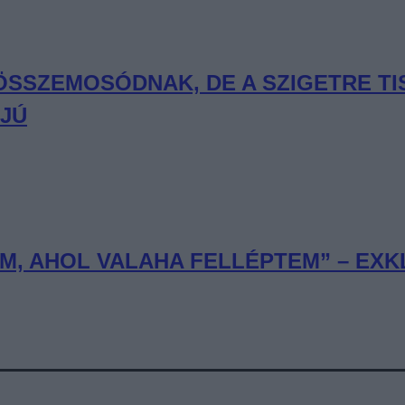
 ÖSSZEMOSÓDNAK, DE A SZIGETRE T
RJÚ
, AHOL VALAHA FELLÉPTEM” – EXKL