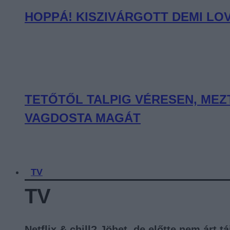
HOPPÁ! KISZIVÁRGOTT DEMI LO
TETŐTŐL TALPIG VÉRESEN, MEZ
VAGDOSTA MAGÁT
TV
TV
Netflix & chill? Jöhet, de előtte nem árt 