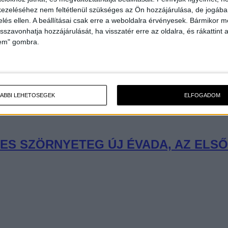
ezeléséhez nem feltétlenül szükséges az Ön hozzájárulása, de jogában 
zelés ellen. A beállításai csak erre a weboldalra érvényesek. Bármikor m
isszavonhatja hozzájárulását, ha visszatér erre az oldalra, és rákattint a
lem" gombra.
ÁBBI LEHETŐSÉGEK
ELFOGADOM
ES SZÖRNYETEG ÚJ ÉVADA, AZ ELS