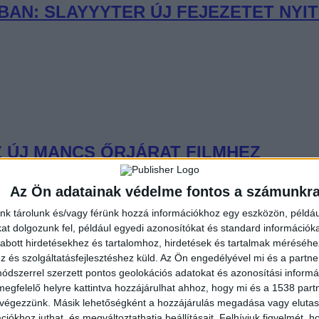
AN: SLAYYYTER ÚJ FEJEZETET NYIT
 ÚJ MANCS ŐRJÁRAT FILMHEZ
Az Ön adatainak védelme fontos a számunkr
nk tárolunk és/vagy férünk hozzá információkhoz egy eszközön, példáu
t dolgozunk fel, például egyedi azonosítókat és standard információk
abott hirdetésekhez és tartalomhoz, hirdetések és tartalmak méréséhe
és szolgáltatásfejlesztéshez küld.
Az Ön engedélyével mi és a partne
LATOK ÉS FLUOR TOMI – DEBÜTÁL 
dszerrel szerzett pontos geolokációs adatokat és azonosítási informác
megfelelő helyre kattintva hozzájárulhat ahhoz, hogy mi és a 1538 partne
 végezzünk. Másik lehetőségként a hozzájárulás megadása vagy elutasí
iókhoz juthat, és megváltoztathatja beállításait.
Felhívjuk figyelmét, 