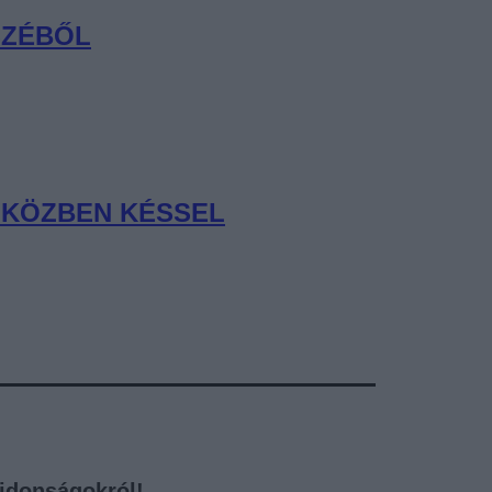
SZÉBŐL
MIKÖZBEN KÉSSEL
újdonságokról!