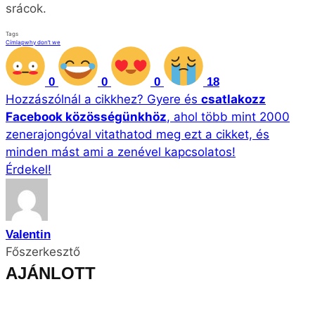
srácok.
Tags
Címlap
why don’t we
0
0
0
18
Hozzászólnál a cikkhez?
Gyere és
csatlakozz
Facebook közösségünkhöz
, ahol több mint 2000
zenerajongóval vitathatod meg ezt a cikket, és
minden mást ami a zenével kapcsolatos!
Érdekel!
Valentin
Főszerkesztő
AJÁNLOTT