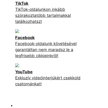
TikTok
TikTok-oldalunkon inkább
szórakoztatóbb tartalmakkal
találkozhatsz!
Facebook
Facebook-oldalunk követésével
garantáltan nem maradsz le a
legfrisebb cikkjeinkről!
YouTube
Exkluzív videóinterjúkért csekkold
csatornánkat!