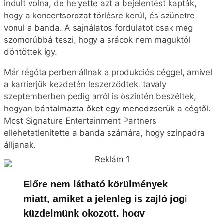
indult volna, de helyette azt a bejelentést kapták,
hogy a koncertsorozat törlésre kerül, és szünetre
vonul a banda. A sajnálatos fordulatot csak még
szomorúbbá teszi, hogy a srácok nem maguktól
döntöttek így.
Már régóta perben állnak a produkciós céggel, amivel
a karrierjük kezdetén leszerződtek, tavaly
szeptemberben pedig arról is őszintén beszéltek,
hogyan
bántalmazta őket egy menedzserük
a cégtől.
Most Signature Entertainment Partners
ellehetetlenítette a banda számára, hogy színpadra
álljanak.
Előre nem látható körülmények
miatt, amiket a jelenleg is zajló jogi
küzdelmünk okozott, hogy