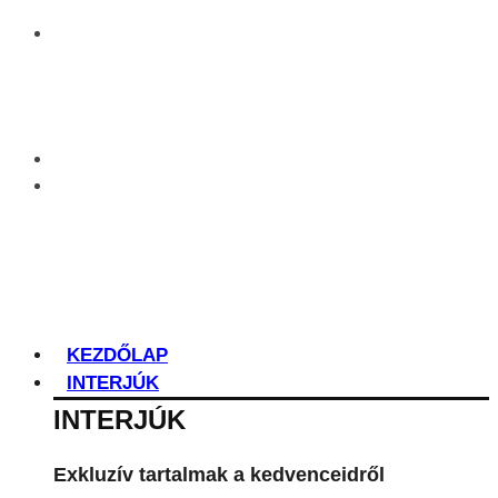
KEZDŐLAP
INTERJÚK
INTERJÚK
Exkluzív tartalmak a kedvenceidről