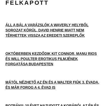
FELKAPOTT
ÁLL A BÁL A VARÁZSLÓK A WAVERLY HELYBŐL
SOROZAT KÖRÜL, DAVID HENRIE MIATT NEM
TÉRHETTEK VISSZA AZ EREDETI SZEREPLŐK
OKTÓBERBEN KEZDŐDIK KIT CONNOR, MANU RIOS
ÉS WILL POULTER EROTIKUS FILMJÉNEK
FORGATÁSA BUDAPESTEN
MÁTÓL NÉZHETŐ AZ ÉN ÉS A WALTER FIÚK 3. ÉVADA,
ÉS MÁR FOROG A 4. ÉVAD IS
BOTRÁNY: 10 ÉVET HAZUDOTT A KORÁRÓL AZ ÉN ÉS