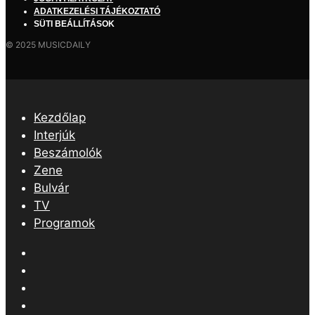
ADATKEZELÉSI TÁJÉKOZTATÓ
SÜTI BEÁLLÍTÁSOK
© 2025 MUSICDAILY
Kezdőlap
Interjúk
Beszámolók
Zene
Bulvár
TV
Programok