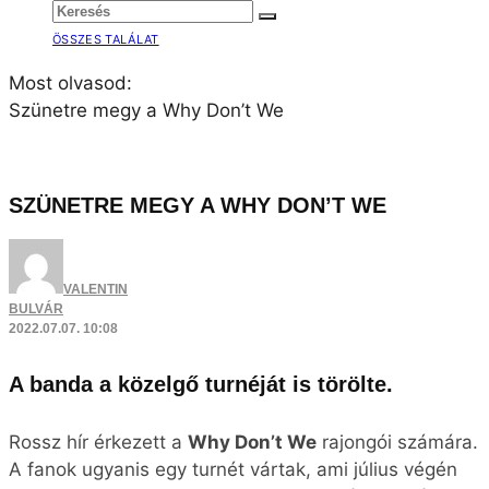
ÖSSZES TALÁLAT
Most olvasod:
Szünetre megy a Why Don’t We
SZÜNETRE MEGY A WHY DON’T WE
VALENTIN
BULVÁR
2022.07.07. 10:08
A banda a közelgő turnéját is törölte.
Rossz hír érkezett a
Why Don’t We
rajongói számára.
A fanok ugyanis egy turnét vártak, ami július végén