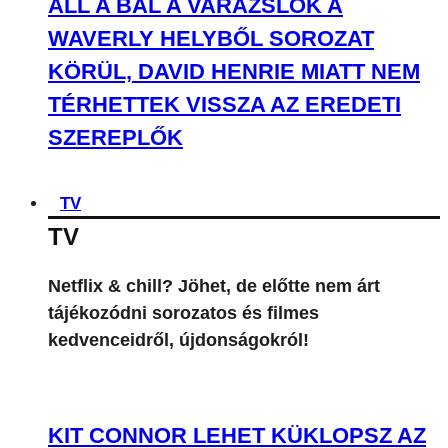
ÁLL A BÁL A VARÁZSLÓK A
WAVERLY HELYBŐL SOROZAT
KÖRÜL, DAVID HENRIE MIATT NEM
TÉRHETTEK VISSZA AZ EREDETI
SZEREPLŐK
TV
TV
Netflix & chill? Jöhet, de előtte nem árt
tájékozódni sorozatos és filmes
kedvenceidről, újdonságokról!
KIT CONNOR LEHET KÜKLOPSZ AZ