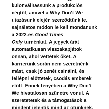
különválhassunk a produkciós
cégtől, amivel a Why Don’t We
utazásunk elején szerződtünk le,
sajnálatos módon le kell mondanunk
a 2022-es
Good Times
Only
turnénkat. A jegyek árát
automatikusan visszakapjátok
onnan, ahol vettétek őket. A
karrierünk során nem szeretnénk
mást, csak jó zenét csinálni, és
fellépni előttetek, csodás emberek
előtt. Ennek fényében a Why Don’t
We hivatalosan szünetre vonul. A
szeretetetek és a támogatások a
mindent jelentik mind az ötünknek.