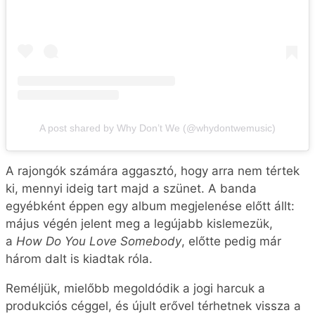
A post shared by Why Don’t We (@whydontwemusic)
A rajongók számára aggasztó, hogy arra nem tértek
ki, mennyi ideig tart majd a szünet. A banda
egyébként éppen egy album megjelenése előtt állt:
május végén jelent meg a legújabb kislemezük,
a
How Do You Love Somebody
, előtte pedig már
három dalt is kiadtak róla.
Reméljük, mielőbb megoldódik a jogi harcuk a
produkciós céggel, és újult erővel térhetnek vissza a