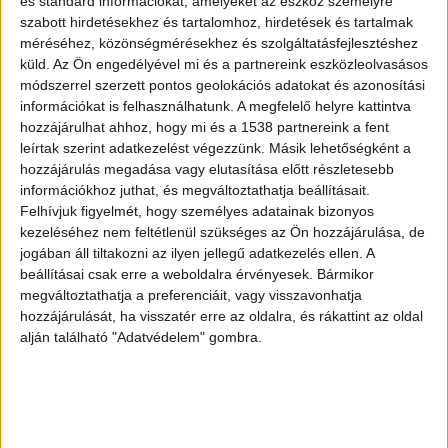
és standard információkat, amelyeket az eszköz személyre
szabott hirdetésekhez és tartalomhoz, hirdetések és tartalmak
méréséhez, közönségmérésekhez és szolgáltatásfejlesztéshez
ZENE
küld.
Az Ön engedélyével mi és a partnereink eszközleolvasásos
módszerrel szerzett pontos geolokációs adatokat és azonosítási
ZENE
információkat is felhasználhatunk. A megfelelő helyre kattintva
hozzájárulhat ahhoz, hogy mi és a 1538 partnereink a fent
A legfrissebb megjelenések első kézből!
leírtak szerint adatkezelést végezzünk. Másik lehetőségként a
hozzájárulás megadása vagy elutasítása előtt részletesebb
információkhoz juthat, és megváltoztathatja beállításait.
Felhívjuk figyelmét, hogy személyes adatainak bizonyos
kezeléséhez nem feltétlenül szükséges az Ön hozzájárulása, de
A DUETT, AMIRŐL MINDIG IS
jogában áll tiltakozni az ilyen jellegű adatkezelés ellen. A
TUDTUK, HOGY SZÜKSÉGÜNK VAN
beállításai csak erre a weboldalra érvényesek. Bármikor
megváltoztathatja a preferenciáit, vagy visszavonhatja
RÁ: ÖSSZEÁLLT MADONNA ÉS
hozzájárulását, ha visszatér erre az oldalra, és rákattint az oldal
KYLIE MINOGUE
alján található "Adatvédelem" gombra.