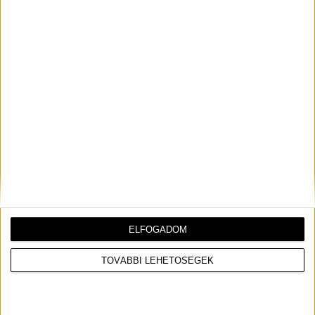
turnéjával az Egyesült Államokban. A latin énekesnőt
utolsó előtti koncertjén érte szerencsétlenség.
ELFOGADOM
TOVÁBBI LEHETŐSÉGEK