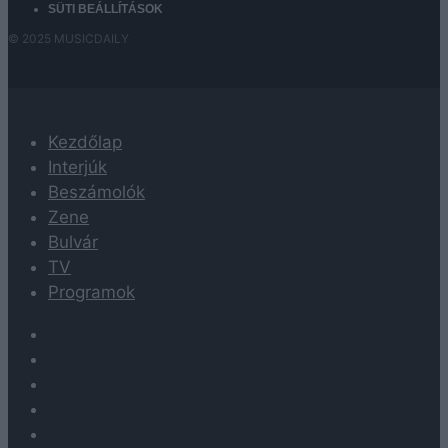
SÜTI BEÁLLÍTÁSOK
© 2025 MUSICDAILY
Kezdőlap
Interjúk
Beszámolók
Zene
Bulvár
TV
Programok