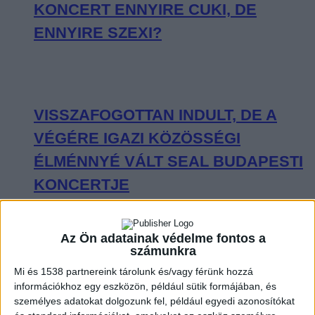
KONCERT ENNYIRE CUKI, DE
ENNYIRE SZEXI?
VISSZAFOGOTTAN INDULT, DE A
VÉGÉRE IGAZI KÖZÖSSÉGI
ÉLMÉNNYÉ VÁLT SEAL BUDAPESTI
KONCERTJE
Az Ön adatainak védelme fontos a
számunkra
OLYAN VOLT CHARLIE PUTH A
Mi és 1538 partnereink tárolunk és/vagy férünk hozzá
információkhoz egy eszközön, például sütik formájában, és
BUDAPEST PARK SZÍNPADÁN, MINT
személyes adatokat dolgozunk fel, például egyedi azonosítókat
KISGYEREK A CUKORKABOLTBAN