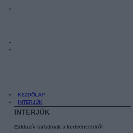
KEZDŐLAP
INTERJÚK
INTERJÚK
Exkluzív tartalmak a kedvenceidről