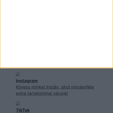
ITT IS MEGTALÁLSZ
Instagram
Kövess minket Instán, ahol mindenféle
extra tartalommal várunk!
TikTok