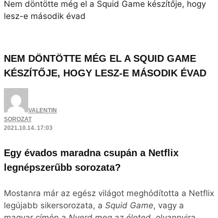
Nem döntötte még el a Squid Game készítője, hogy
lesz-e második évad
NEM DÖNTÖTTE MÉG EL A SQUID GAME
KÉSZÍTŐJE, HOGY LESZ-E MÁSODIK ÉVAD
VALENTIN
SOROZAT
2021.10.14. 17:03
Egy évados maradna csupán a Netflix
legnépszerűbb sorozata?
Mostanra már az egész világot meghódította a Netflix
legújabb sikersorozata, a
Squid Game
, vagy a
magyar címén a
Nyerd meg az életed
, olyannyira,