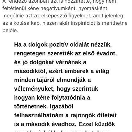
A rendező azonban azt is hozzátette, hogy nem
feltétlenül kéne negatívumként, nyomásként
megélnie azt az elképesztő figyelmet, amit jelenleg
az alkotása kap, hiszen akár inspirációt is meríthetne
belőle.
Ha a dolgok pozitív oldalát nézzük,
rengetegen szerették az első évadot,
és jó dolgokat várnának a
másodiktól, ezért emberek a világ
minden tájáról elmondják a
véleményüket, hogy szerintük
hogyan kéne folytatódnia a
történetnek. Igazából
felhasználhatnám a rajongók ötleteit
is a második évadhoz. Ezzel küzdök