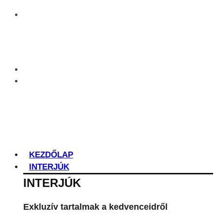
KEZDŐLAP
INTERJÚK
INTERJÚK
Exkluzív tartalmak a kedvenceidről