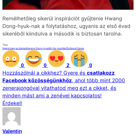
Remélhetőleg sikerül inspirációt gyűjtenie Hwang
Dong-hyuk-nak a folytatáshoz, ugyanis az első évad
sikeréből kiindulva a második is biztosan tarolna.
Tags
Nyerd meg az életed
Hwang Dong-hyuk
Wi Ha-joon
Netflix
Squid Game
0
0
2
0
Hozzászólnál a cikkhez?
Gyere és
csatlakozz
Facebook közösségünkhöz
, ahol több mint 2000
zenerajongóval vitathatod meg ezt a cikket, és
minden mást ami a zenével kapcsolatos!
Érdekel!
Valentin