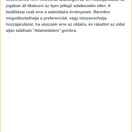
MEGÉRKEZETT AVA MAX DALA AZ
jogában áll tiltakozni az ilyen jellegű adatkezelés ellen. A
ÚJ MANCS ŐRJÁRAT FILMHEZ
beállításai csak erre a weboldalra érvényesek. Bármikor
megváltoztathatja a preferenciáit, vagy visszavonhatja
hozzájárulását, ha visszatér erre az oldalra, és rákattint az oldal
alján található "Adatvédelem" gombra.
ÉRTÉKES AUTÓK, DÖGÖS
MOZDULATOK ÉS FLUOR TOMI –
DEBÜTÁL ROSE MAY LEGÚJABB
DALA ÉS KLIPJE
BULVÁR
BULVÁR
Hírek, pletykák, sztorik a celebvilágból