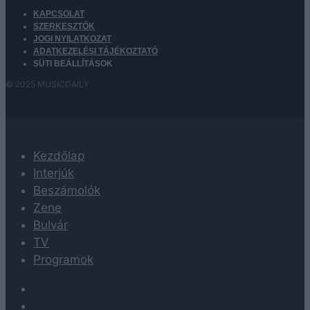
KAPCSOLAT
SZERKESZTŐK
JOGI NYILATKOZAT
ADATKEZELÉSI TÁJÉKOZTATÓ
SÜTI BEÁLLÍTÁSOK
© 2025 MUSICDAILY
Kezdőlap
Interjúk
Beszámolók
Zene
Bulvár
TV
Programok