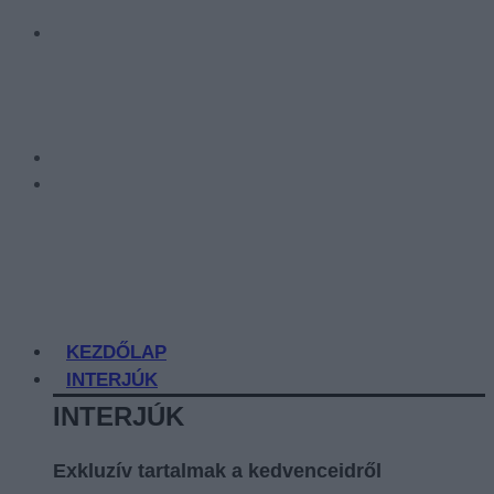
KEZDŐLAP
INTERJÚK
INTERJÚK
Exkluzív tartalmak a kedvenceidről