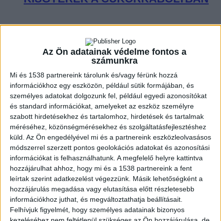
ZENE
ZENE
Az Ön adatainak védelme fontos a
számunkra
A legfrissebb megjelenések első kézből!
Mi és 1538 partnereink tárolunk és/vagy férünk hozzá
információkhoz egy eszközön, például sütik formájában, és
személyes adatokat dolgozunk fel, például egyedi azonosítókat
és standard információkat, amelyeket az eszköz személyre
szabott hirdetésekhez és tartalomhoz, hirdetések és tartalmak
A LEGROSSZABB LÁNY
méréséhez, közönségmérésekhez és szolgáltatásfejlesztéshez
AMERIKÁBAN: SLAYYYTER ÚJ
küld.
Az Ön engedélyével mi és a partnereink eszközleolvasásos
módszerrel szerzett pontos geolokációs adatokat és azonosítási
FEJEZETET NYIT A MOCSKOS
információkat is felhasználhatunk. A megfelelő helyre kattintva
AMERIKAI ÁLMÁBAN
hozzájárulhat ahhoz, hogy mi és a 1538 partnereink a fent
leírtak szerint adatkezelést végezzünk. Másik lehetőségként a
hozzájárulás megadása vagy elutasítása előtt részletesebb
információkhoz juthat, és megváltoztathatja beállításait.
Felhívjuk figyelmét, hogy személyes adatainak bizonyos
kezeléséhez nem feltétlenül szükséges az Ön hozzájárulása, de