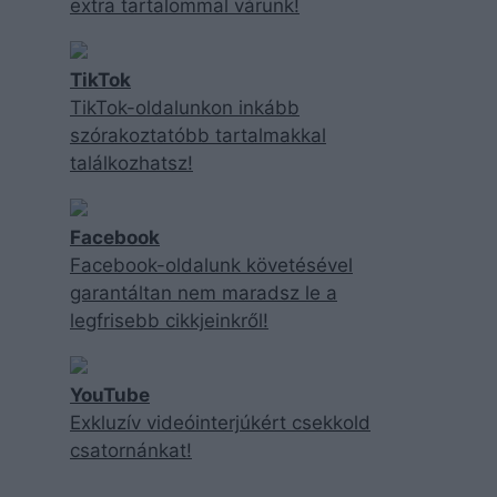
extra tartalommal várunk!
TikTok
TikTok-oldalunkon inkább
szórakoztatóbb tartalmakkal
találkozhatsz!
Facebook
Facebook-oldalunk követésével
garantáltan nem maradsz le a
legfrisebb cikkjeinkről!
YouTube
Exkluzív videóinterjúkért csekkold
csatornánkat!