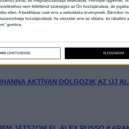
iókhoz juthat, és megváltoztathatja beállításait.
Felhívjuk figyelmét, 
ezeléséhez nem feltétlenül szükséges az Ön hozzájárulása, de jogában 
zelés ellen. A beállításai csak erre a weboldalra érvényesek. Bármikor m
isszavonhatja hozzájárulását, ha visszatér erre az oldalra, és rákattint a
lem" gombra.
ÁBBI LEHETŐSÉGEK
ELFOGADOM
IHANNA AKTÍVAN DOLGOZIK AZ ÚJ A
NEM JÁTSZOM EL ALEX RUSSO KARA