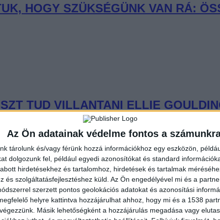
UDTUK, HOGY SZÜKSÉGÜNK VAN RÁ: Ö
SZT TUD VILLANTANI ELLIE GOULDI
Az Ön adatainak védelme fontos a számunkr
nk tárolunk és/vagy férünk hozzá információkhoz egy eszközön, példáu
t dolgozunk fel, például egyedi azonosítókat és standard információk
abott hirdetésekhez és tartalomhoz, hirdetések és tartalmak méréséhe
és szolgáltatásfejlesztéshez küld.
Az Ön engedélyével mi és a partne
AN: SLAYYYTER ÚJ FEJEZETET NYIT
dszerrel szerzett pontos geolokációs adatokat és azonosítási informác
megfelelő helyre kattintva hozzájárulhat ahhoz, hogy mi és a 1538 partne
 végezzünk. Másik lehetőségként a hozzájárulás megadása vagy elutasí