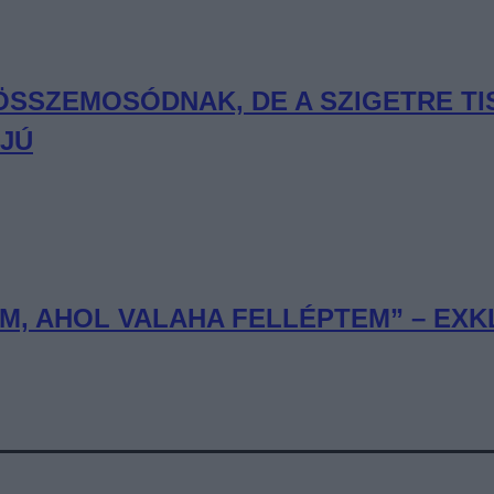
 ÖSSZEMOSÓDNAK, DE A SZIGETRE T
RJÚ
, AHOL VALAHA FELLÉPTEM” – EXKL