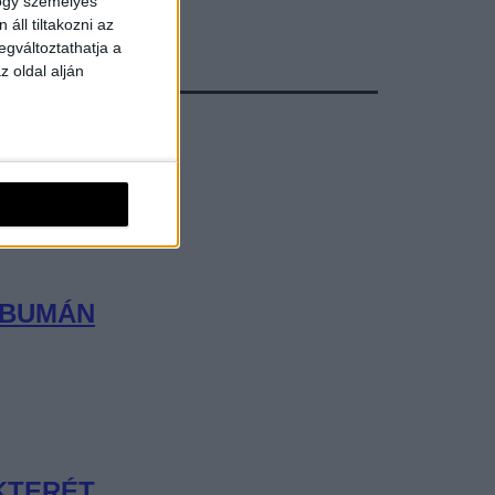
hogy személyes
áll tiltakozni az
egváltoztathatja a
z oldal alján
LBUMÁN
KTERÉT