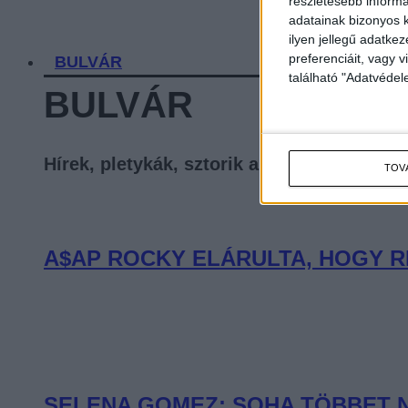
részletesebb informác
adatainak bizonyos k
ilyen jellegű adatke
preferenciáit, vagy v
BULVÁR
található "Adatvéde
BULVÁR
Hírek, pletykák, sztorik a celebvilágból
TOV
A$AP ROCKY ELÁRULTA, HOGY R
SELENA GOMEZ: SOHA TÖBBET 