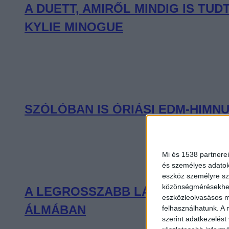
A DUETT, AMIRŐL MINDIG IS T
KYLIE MINOGUE
SZÓLÓBAN IS ÓRIÁSI EDM-HIMNU
Mi és 1538 partnerei
és személyes adatoka
eszköz személyre sz
közönségmérésekhez 
A LEGROSSZABB LÁNY AMERIKÁB
eszközleolvasásos mó
ÁLMÁBAN
felhasználhatunk. A 
szerint adatkezelést