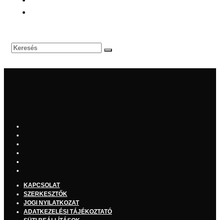
KAPCSOLAT
SZERKESZTŐK
JOGI NYILATKOZAT
ADATKEZELÉSI TÁJÉKOZTATÓ