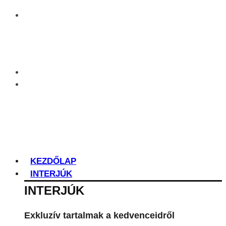
KEZDŐLAP
INTERJÚK
INTERJÚK
Exkluzív tartalmak a kedvenceidről