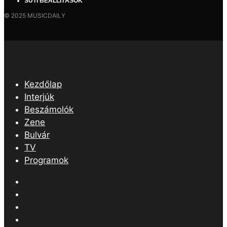
SÜTI BEÁLLÍTÁSOK
© 2025 MUSICDAILY
Kezdőlap
Interjúk
Beszámolók
Zene
Bulvár
TV
Programok