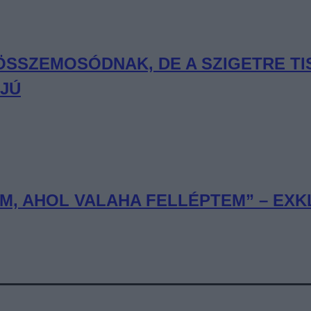
 ÖSSZEMOSÓDNAK, DE A SZIGETRE T
RJÚ
, AHOL VALAHA FELLÉPTEM” – EXKL