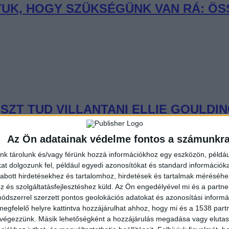
UDTUK, HOGY SZÜKSÉGÜNK VAN RÁ: Ö
SZT TUD VILLANTANI ELLIE GOULDI
Az Ön adatainak védelme fontos a számunkr
nk tárolunk és/vagy férünk hozzá információkhoz egy eszközön, példáu
t dolgozunk fel, például egyedi azonosítókat és standard információk
abott hirdetésekhez és tartalomhoz, hirdetések és tartalmak méréséhe
és szolgáltatásfejlesztéshez küld.
Az Ön engedélyével mi és a partne
AN: SLAYYYTER ÚJ FEJEZETET NYIT
dszerrel szerzett pontos geolokációs adatokat és azonosítási informác
megfelelő helyre kattintva hozzájárulhat ahhoz, hogy mi és a 1538 partne
 végezzünk. Másik lehetőségként a hozzájárulás megadása vagy elutasí