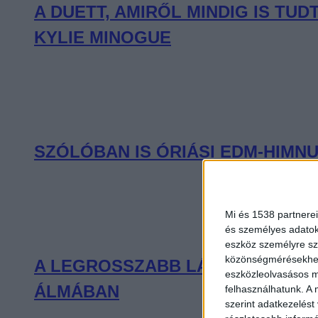
A DUETT, AMIRŐL MINDIG IS T
KYLIE MINOGUE
SZÓLÓBAN IS ÓRIÁSI EDM-HIMNU
Mi és 1538 partnerei
és személyes adatoka
eszköz személyre sz
közönségmérésekhez 
A LEGROSSZABB LÁNY AMERIKÁB
eszközleolvasásos mó
ÁLMÁBAN
felhasználhatunk. A 
szerint adatkezelést