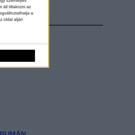
hogy személyes
áll tiltakozni az
egváltoztathatja a
z oldal alján
LBUMÁN