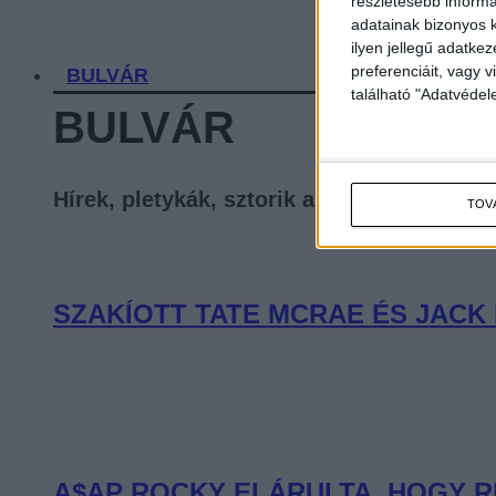
részletesebb informác
adatainak bizonyos k
ilyen jellegű adatke
preferenciáit, vagy v
BULVÁR
található "Adatvéde
BULVÁR
Hírek, pletykák, sztorik a celebvilágból
TOV
SZAKÍOTT TATE MCRAE ÉS JACK
A$AP ROCKY ELÁRULTA, HOGY R