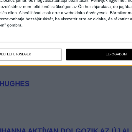
iókhoz juthat, és megváltoztathatja beállításait.
Felhívjuk figyelmét, 
ezeléséhez nem feltétlenül szükséges az Ön hozzájárulása, de jogában 
zelés ellen. A beállításai csak erre a weboldalra érvényesek. Bármikor m
isszavonhatja hozzájárulását, ha visszatér erre az oldalra, és rákattint a
lem" gombra.
ÁBBI LEHETŐSÉGEK
ELFOGADOM
 HUGHES
IHANNA AKTÍVAN DOLGOZIK AZ ÚJ A