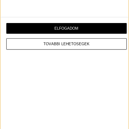
–
nyilatkozta
.
ELFOGADOM
TOVÁBBI LEHETŐSÉGEK
Harry Styles csapata reagált arra, hogy az énekes
színpadának magassága miatt a rajongók nem látják
rendesen a koncertet.