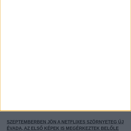
TETŐTŐL TALPIG VÉRESEN, MEZTELENÜL ÉLŐZÖTT
PEREZ HILTON, MIKÖZBEN KÉSSEL VAGDOSTA
MAGÁT
A VARÁZSLÓK A WAVERLY HELYBŐL FŐSZEREPLŐJE
SZERINT AZÉRT BUKOTT MEG A SOROZAT, MERT NEM
HÍVTÁK VISSZA AZ EREDETI SZEREPLŐKET
BRITNEY SPEARS FIA NEM TUDJA, HOGY AZ
ÉDESANYJA VALAHA IS VISSZATÉR-E A ZENÉHEZ
SZEPTEMBERBEN JÖN A NETFLIXES SZÖRNYETEG ÚJ
ÉVADA, AZ ELSŐ KÉPEK IS MEGÉRKEZTEK BELŐLE