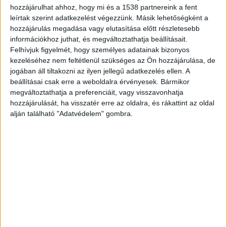
MEGÉRKEZETT AVA MAX DALA AZ
hozzájárulhat ahhoz, hogy mi és a 1538 partnereink a fent
leírtak szerint adatkezelést végezzünk. Másik lehetőségként a
ÚJ MANCS ŐRJÁRAT FILMHEZ
hozzájárulás megadása vagy elutasítása előtt részletesebb
információkhoz juthat, és megváltoztathatja beállításait.
Felhívjuk figyelmét, hogy személyes adatainak bizonyos
kezeléséhez nem feltétlenül szükséges az Ön hozzájárulása, de
jogában áll tiltakozni az ilyen jellegű adatkezelés ellen. A
ÉRTÉKES AUTÓK, DÖGÖS
beállításai csak erre a weboldalra érvényesek. Bármikor
megváltoztathatja a preferenciáit, vagy visszavonhatja
MOZDULATOK ÉS FLUOR TOMI –
hozzájárulását, ha visszatér erre az oldalra, és rákattint az oldal
DEBÜTÁL ROSE MAY LEGÚJABB
alján található "Adatvédelem" gombra.
DALA ÉS KLIPJE
BULVÁR
BULVÁR
Hírek, pletykák, sztorik a celebvilágból