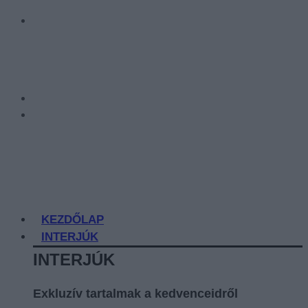
KEZDŐLAP
INTERJÚK
INTERJÚK
Exkluzív tartalmak a kedvenceidről