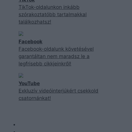
TikTok-oldalunkon inkább
szórakoztatóbb tartalmakkal
találkozhatsz!
Facebook
Facebook-oldalunk követésével
garantáltan nem maradsz le a
legfrisebb cikkjeinkről!
YouTube
Exkluzív videóinterjúkért csekkold
csatornánkat!