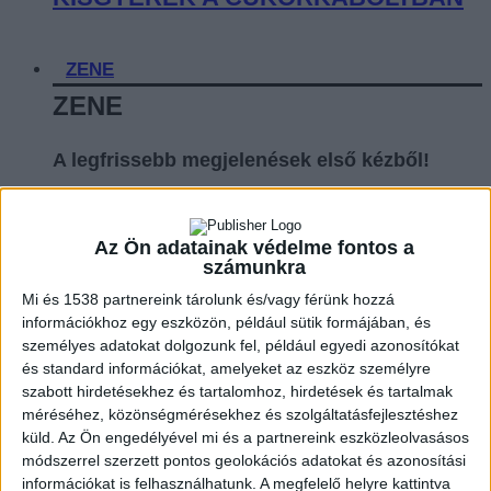
ZENE
ZENE
A legfrissebb megjelenések első kézből!
Az Ön adatainak védelme fontos a
A LEGROSSZABB LÁNY
számunkra
AMERIKÁBAN: SLAYYYTER ÚJ
Mi és 1538 partnereink tárolunk és/vagy férünk hozzá
információkhoz egy eszközön, például sütik formájában, és
FEJEZETET NYIT A MOCSKOS
személyes adatokat dolgozunk fel, például egyedi azonosítókat
AMERIKAI ÁLMÁBAN
és standard információkat, amelyeket az eszköz személyre
szabott hirdetésekhez és tartalomhoz, hirdetések és tartalmak
méréséhez, közönségmérésekhez és szolgáltatásfejlesztéshez
küld.
Az Ön engedélyével mi és a partnereink eszközleolvasásos
módszerrel szerzett pontos geolokációs adatokat és azonosítási
információkat is felhasználhatunk. A megfelelő helyre kattintva