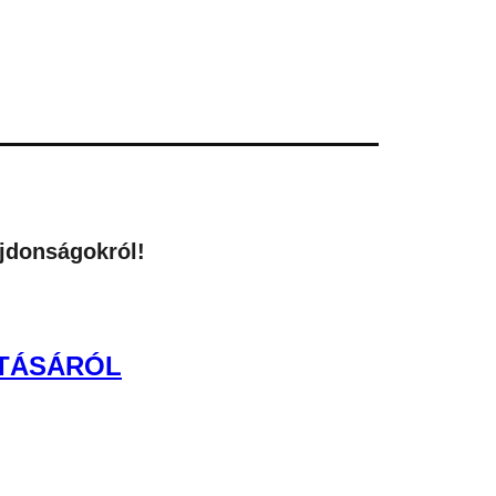
újdonságokról!
ATÁSÁRÓL