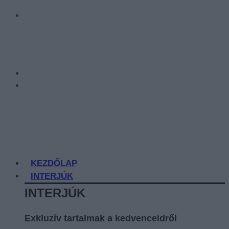
KEZDŐLAP
INTERJÚK
INTERJÚK
Exkluzív tartalmak a kedvenceidről