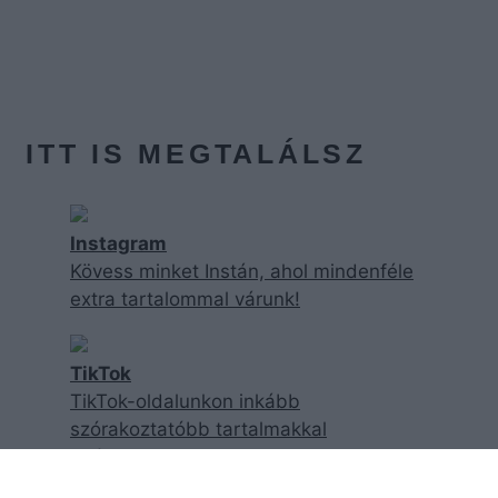
ITT IS MEGTALÁLSZ
Instagram
Kövess minket Instán, ahol mindenféle
extra tartalommal várunk!
TikTok
TikTok-oldalunkon inkább
szórakoztatóbb tartalmakkal
találkozhatsz!