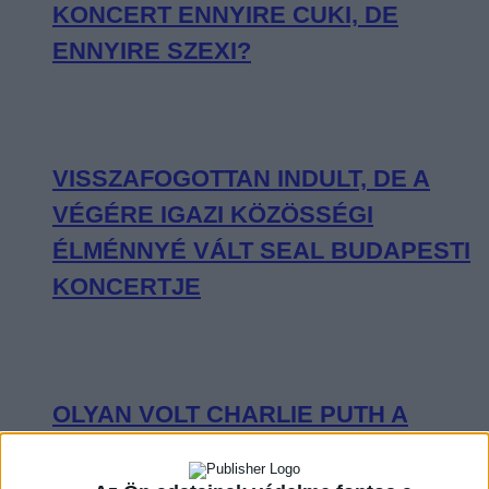
KONCERT ENNYIRE CUKI, DE
ENNYIRE SZEXI?
VISSZAFOGOTTAN INDULT, DE A
VÉGÉRE IGAZI KÖZÖSSÉGI
ÉLMÉNNYÉ VÁLT SEAL BUDAPESTI
KONCERTJE
OLYAN VOLT CHARLIE PUTH A
BUDAPEST PARK SZÍNPADÁN, MINT
KISGYEREK A CUKORKABOLTBAN