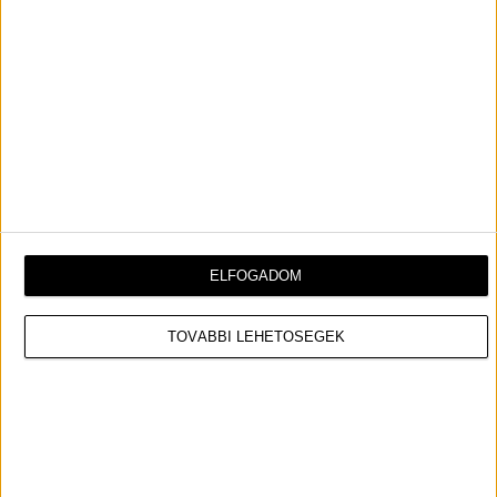
ELFOGADOM
TOVÁBBI LEHETŐSÉGEK
Az alkotás jelmeztervezője,
Catherine Buyse
osztott
meg
pár fotót a szereplőkről az általa készített
jelmezekben.