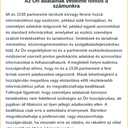
Az Ön adatainak védelme fontos a
számunkra
Mi és 1538 partnereink tárolunk és/vagy férünk hozzá
ZENE
információkhoz egy eszközön, például sütik formájában, és
ZENE
személyes adatokat dolgozunk fel, például egyedi azonosítókat
és standard információkat, amelyeket az eszköz személyre
szabott hirdetésekhez és tartalomhoz, hirdetések és tartalmak
A legfrissebb megjelenések első kézből!
méréséhez, közönségmérésekhez és szolgáltatásfejlesztéshez
küld.
Az Ön engedélyével mi és a partnereink eszközleolvasásos
módszerrel szerzett pontos geolokációs adatokat és azonosítási
információkat is felhasználhatunk. A megfelelő helyre kattintva
SZÓLÓBAN IS ÓRIÁSI EDM-
hozzájárulhat ahhoz, hogy mi és a 1538 partnereink a fent
leírtak szerint adatkezelést végezzünk. Másik lehetőségként a
HIMNUSZT TUD VILLANTANI ELLIE
hozzájárulás megadása vagy elutasítása előtt részletesebb
információkhoz juthat, és megváltoztathatja beállításait.
GOULDING
Felhívjuk figyelmét, hogy személyes adatainak bizonyos
kezeléséhez nem feltétlenül szükséges az Ön hozzájárulása, de
jogában áll tiltakozni az ilyen jellegű adatkezelés ellen. A
beállításai csak erre a weboldalra érvényesek. Bármikor
megváltoztathatja a preferenciáit, vagy visszavonhatja
A LEGROSSZABB LÁNY
hozzájárulását, ha visszatér erre az oldalra, és rákattint az oldal