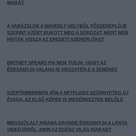
MAGÁT
A VARÁZSLÓK A WAVERLY HELYBŐL FŐSZEREPLŐJE
SZERINT AZÉRT BUKOTT MEG A SOROZAT, MERT NEM
HÍVTÁK VISSZA AZ EREDETI SZEREPLŐKET
BRITNEY SPEARS FIA NEM TUDJA, HOGY AZ
ÉDESANYJA VALAHA IS VISSZATÉR-E A ZENÉHEZ
SZEPTEMBERBEN JÖN A NETFLIXES SZÖRNYETEG ÚJ
ÉVADA, AZ ELSŐ KÉPEK IS MEGÉRKEZTEK BELŐLE
MEGSZÓLALT ARIANA GRANDE ÉDESANYJA A LÁNYA
VIDEÓJÁRÓL, AMIN AZ EGÉSZ VILÁG KIAKADT