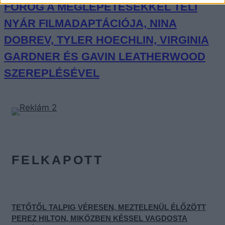
FOROG A MEGLEPETÉSEKKEL TELI
NYÁR FILMADAPTÁCIÓJA, NINA
DOBREV, TYLER HOECHLIN, VIRGINIA
GARDNER ÉS GAVIN LEATHERWOOD
SZEREPLÉSÉVEL
FELKAPOTT
TETŐTŐL TALPIG VÉRESEN, MEZTELENÜL ÉLŐZÖTT
PEREZ HILTON, MIKÖZBEN KÉSSEL VAGDOSTA