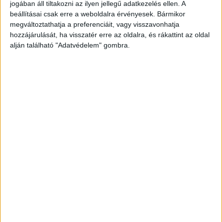
SZÓLÓBAN IS ÓRIÁSI EDM-
jogában áll tiltakozni az ilyen jellegű adatkezelés ellen. A
beállításai csak erre a weboldalra érvényesek. Bármikor
HIMNUSZT TUD VILLANTANI ELLIE
megváltoztathatja a preferenciáit, vagy visszavonhatja
hozzájárulását, ha visszatér erre az oldalra, és rákattint az oldal
GOULDING
alján található "Adatvédelem" gombra.
A LEGROSSZABB LÁNY
AMERIKÁBAN: SLAYYYTER ÚJ
FEJEZETET NYIT A MOCSKOS
AMERIKAI ÁLMÁBAN
BULVÁR
BULVÁR
Hírek, pletykák, sztorik a celebvilágból