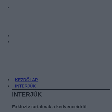
KEZDŐLAP
INTERJÚK
INTERJÚK
Exkluzív tartalmak a kedvenceidről