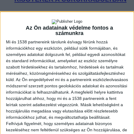
ZENE
Az Ön adatainak védelme fontos a
ZENE
számunkra
Mi és 1538 partnereink tárolunk és/vagy férünk hozzá
A legfrissebb megjelenések első kézből!
információkhoz egy eszközön, például sütik formájában, és
személyes adatokat dolgozunk fel, például egyedi azonosítókat
és standard információkat, amelyeket az eszköz személyre
szabott hirdetésekhez és tartalomhoz, hirdetések és tartalmak
A DUETT, AMIRŐL MINDIG IS
méréséhez, közönségmérésekhez és szolgáltatásfejlesztéshez
küld.
Az Ön engedélyével mi és a partnereink eszközleolvasásos
TUDTUK, HOGY SZÜKSÉGÜNK VAN
módszerrel szerzett pontos geolokációs adatokat és azonosítási
RÁ: ÖSSZEÁLLT MADONNA ÉS
információkat is felhasználhatunk. A megfelelő helyre kattintva
hozzájárulhat ahhoz, hogy mi és a 1538 partnereink a fent
KYLIE MINOGUE
leírtak szerint adatkezelést végezzünk. Másik lehetőségként a
hozzájárulás megadása vagy elutasítása előtt részletesebb
információkhoz juthat, és megváltoztathatja beállításait.
Felhívjuk figyelmét, hogy személyes adatainak bizonyos
kezeléséhez nem feltétlenül szükséges az Ön hozzájárulása, de