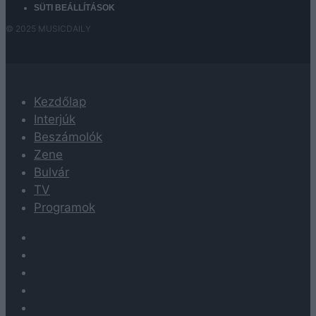
SÜTI BEÁLLÍTÁSOK
© 2025 MUSICDAILY
Kezdőlap
Interjúk
Beszámolók
Zene
Bulvár
TV
Programok