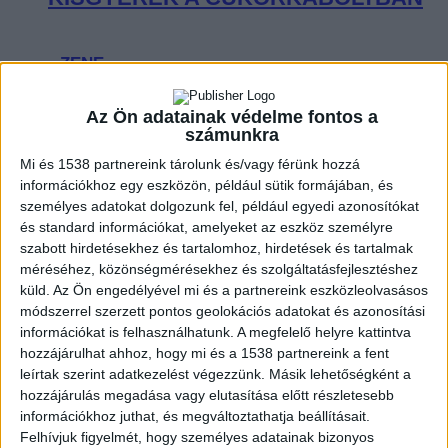
ZENE
ZENE
Az Ön adatainak védelme fontos a
számunkra
A legfrissebb megjelenések első kézből!
Mi és 1538 partnereink tárolunk és/vagy férünk hozzá
információkhoz egy eszközön, például sütik formájában, és
személyes adatokat dolgozunk fel, például egyedi azonosítókat
és standard információkat, amelyeket az eszköz személyre
A LEGROSSZABB LÁNY
szabott hirdetésekhez és tartalomhoz, hirdetések és tartalmak
méréséhez, közönségmérésekhez és szolgáltatásfejlesztéshez
AMERIKÁBAN: SLAYYYTER ÚJ
küld.
Az Ön engedélyével mi és a partnereink eszközleolvasásos
FEJEZETET NYIT A MOCSKOS
módszerrel szerzett pontos geolokációs adatokat és azonosítási
információkat is felhasználhatunk. A megfelelő helyre kattintva
AMERIKAI ÁLMÁBAN
hozzájárulhat ahhoz, hogy mi és a 1538 partnereink a fent
leírtak szerint adatkezelést végezzünk. Másik lehetőségként a
hozzájárulás megadása vagy elutasítása előtt részletesebb
információkhoz juthat, és megváltoztathatja beállításait.
Felhívjuk figyelmét, hogy személyes adatainak bizonyos