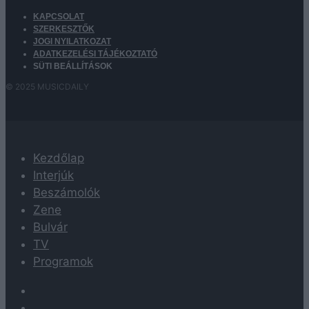
KAPCSOLAT
SZERKESZTŐK
JOGI NYILATKOZAT
ADATKEZELÉSI TÁJÉKOZTATÓ
SÜTI BEÁLLÍTÁSOK
© 2025 MUSICDAILY
Kezdőlap
Interjúk
Beszámolók
Zene
Bulvár
TV
Programok