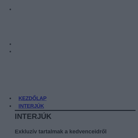
KEZDŐLAP
INTERJÚK
INTERJÚK
Exkluzív tartalmak a kedvenceidről