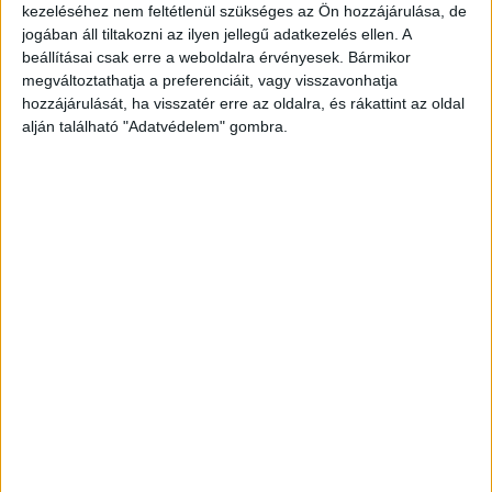
MEGÉRKEZETT AVA MAX DALA AZ
kezeléséhez nem feltétlenül szükséges az Ön hozzájárulása, de
jogában áll tiltakozni az ilyen jellegű adatkezelés ellen. A
ÚJ MANCS ŐRJÁRAT FILMHEZ
beállításai csak erre a weboldalra érvényesek. Bármikor
megváltoztathatja a preferenciáit, vagy visszavonhatja
hozzájárulását, ha visszatér erre az oldalra, és rákattint az oldal
alján található "Adatvédelem" gombra.
ÉRTÉKES AUTÓK, DÖGÖS
MOZDULATOK ÉS FLUOR TOMI –
DEBÜTÁL ROSE MAY LEGÚJABB
DALA ÉS KLIPJE
BULVÁR
BULVÁR
Hírek, pletykák, sztorik a celebvilágból