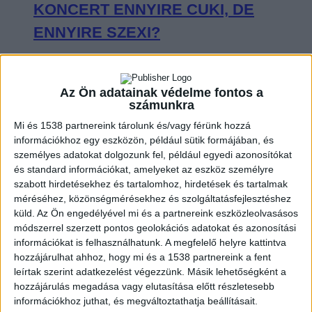
KONCERT ENNYIRE CUKI, DE
ENNYIRE SZEXI?
Az Ön adatainak védelme fontos a
számunkra
VISSZAFOGOTTAN INDULT, DE A
Mi és 1538 partnereink tárolunk és/vagy férünk hozzá
VÉGÉRE IGAZI KÖZÖSSÉGI
információkhoz egy eszközön, például sütik formájában, és
személyes adatokat dolgozunk fel, például egyedi azonosítókat
ÉLMÉNNYÉ VÁLT SEAL BUDAPESTI
és standard információkat, amelyeket az eszköz személyre
KONCERTJE
szabott hirdetésekhez és tartalomhoz, hirdetések és tartalmak
méréséhez, közönségmérésekhez és szolgáltatásfejlesztéshez
küld.
Az Ön engedélyével mi és a partnereink eszközleolvasásos
módszerrel szerzett pontos geolokációs adatokat és azonosítási
információkat is felhasználhatunk. A megfelelő helyre kattintva
hozzájárulhat ahhoz, hogy mi és a 1538 partnereink a fent
OLYAN VOLT CHARLIE PUTH A
leírtak szerint adatkezelést végezzünk. Másik lehetőségként a
BUDAPEST PARK SZÍNPADÁN, MINT
hozzájárulás megadása vagy elutasítása előtt részletesebb
információkhoz juthat, és megváltoztathatja beállításait.
KISGYEREK A CUKORKABOLTBAN