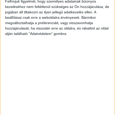
Felhívjuk figyelmét, hogy személyes adatainak bizonyos
kezeléséhez nem feltétlenül szükséges az Ön hozzájárulása, de
jogában áll tiltakozni az ilyen jellegű adatkezelés ellen. A
ZENE
beállításai csak erre a weboldalra érvényesek. Bármikor
megváltoztathatja a preferenciáit, vagy visszavonhatja
ZENE
hozzájárulását, ha visszatér erre az oldalra, és rákattint az oldal
alján található "Adatvédelem" gombra.
A legfrissebb megjelenések első kézből!
SZÓLÓBAN IS ÓRIÁSI EDM-
HIMNUSZT TUD VILLANTANI ELLIE
GOULDING
A LEGROSSZABB LÁNY