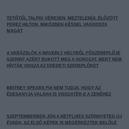
TETŐTŐL TALPIG VÉRESEN, MEZTELENÜL ÉLŐZÖTT
PEREZ HILTON, MIKÖZBEN KÉSSEL VAGDOSTA
MAGÁT
A VARÁZSLÓK A WAVERLY HELYBŐL FŐSZEREPLŐJE
SZERINT AZÉRT BUKOTT MEG A SOROZAT, MERT NEM
HÍVTÁK VISSZA AZ EREDETI SZEREPLŐKET
BRITNEY SPEARS FIA NEM TUDJA, HOGY AZ
ÉDESANYJA VALAHA IS VISSZATÉR-E A ZENÉHEZ
SZEPTEMBERBEN JÖN A NETFLIXES SZÖRNYETEG ÚJ
ÉVADA, AZ ELSŐ KÉPEK IS MEGÉRKEZTEK BELŐLE