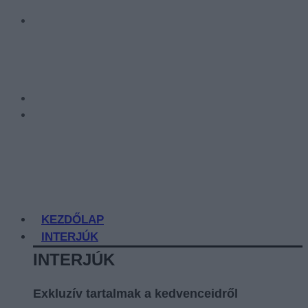
KEZDŐLAP
INTERJÚK
INTERJÚK
Exkluzív tartalmak a kedvenceidről