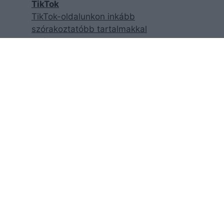
TikTok
TikTok-oldalunkon inkább
szórakoztatóbb tartalmakkal
találkozhatsz!
Facebook
Facebook-oldalunk követésével
garantáltan nem maradsz le a
legfrisebb cikkjeinkről!
YouTube
Exkluzív videóinterjúkért csekkold
csatornánkat!