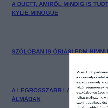
A DUETT, AMIRŐL MINDIG IS T
KYLIE MINOGUE
SZÓLÓBAN IS ÓRIÁSI EDM-HIMNU
Mi és 1538 partnerei
és személyes adatoka
eszköz személyre sz
közönségmérésekhez 
A LEGROSSZABB LÁNY AMERIKÁB
eszközleolvasásos mó
felhasználhatunk. A 
ÁLMÁBAN
szerint adatkezelést
részletesebb informác