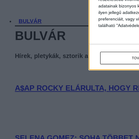
adatainak bizonyos k
ilyen jellegű adatke
preferenciáit, vagy v
BULVÁR
található "Adatvéde
BULVÁR
Hírek, pletykák, sztorik a celebvilágból
TOV
A$AP ROCKY ELÁRULTA, HOGY R
SELENA GOMEZ: SOHA TÖBBET 