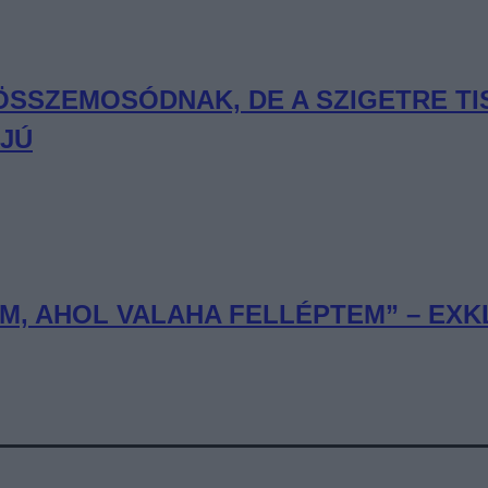
 ÖSSZEMOSÓDNAK, DE A SZIGETRE T
RJÚ
, AHOL VALAHA FELLÉPTEM” – EXKL