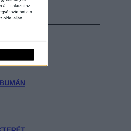
áll tiltakozni az
egváltoztathatja a
z oldal alján
LBUMÁN
KTERÉT