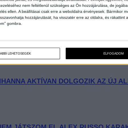
ezeléséhez nem feltétlenül szükséges az Ön hozzájárulása, de jogában 
zelés ellen. A beállításai csak erre a weboldalra érvényesek. Bármikor m
isszavonhatja hozzájárulását, ha visszatér erre az oldalra, és rákattint a
lem" gombra.
ÁBBI LEHETŐSÉGEK
ELFOGADOM
IHANNA AKTÍVAN DOLGOZIK AZ ÚJ A
NEM JÁTSZOM EL ALEX RUSSO KARA