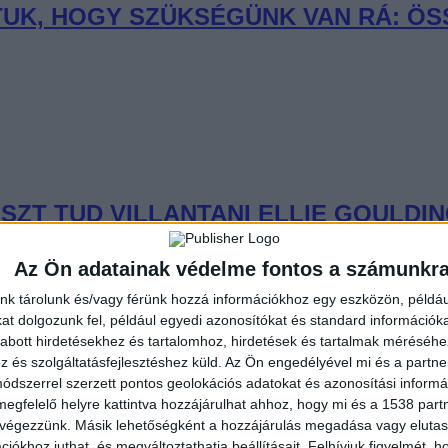
UDTUK, HOGY SZÜKSÉGÜNK VAN RÁ: Ö
SZT TUD VILLANTANI ELLIE GOULDI
Az Ön adatainak védelme fontos a számunkr
nk tárolunk és/vagy férünk hozzá információkhoz egy eszközön, példáu
t dolgozunk fel, például egyedi azonosítókat és standard információk
abott hirdetésekhez és tartalomhoz, hirdetések és tartalmak méréséhe
és szolgáltatásfejlesztéshez küld.
Az Ön engedélyével mi és a partne
AN: SLAYYYTER ÚJ FEJEZETET NYIT
dszerrel szerzett pontos geolokációs adatokat és azonosítási informác
megfelelő helyre kattintva hozzájárulhat ahhoz, hogy mi és a 1538 partne
 végezzünk. Másik lehetőségként a hozzájárulás megadása vagy elutasí
iókhoz juthat, és megváltoztathatja beállításait.
Felhívjuk figyelmét, 