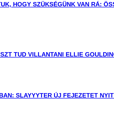
UDTUK, HOGY SZÜKSÉGÜNK VAN RÁ: Ö
SZT TUD VILLANTANI ELLIE GOULDI
AN: SLAYYYTER ÚJ FEJEZETET NYIT