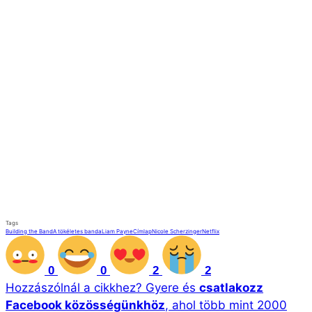
Tags
Building the Band
A tökéletes banda
Liam Payne
Címlap
Nicole Scherzinger
Netflix
0
0
2
2
Hozzászólnál a cikkhez?
Gyere és
csatlakozz
Facebook közösségünkhöz
, ahol több mint 2000