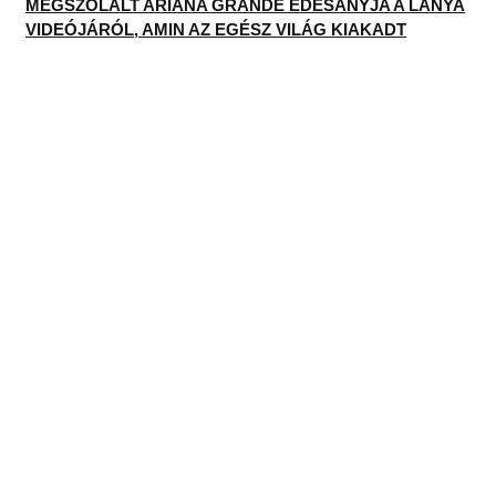
MEGSZÓLALT ARIANA GRANDE ÉDESANYJA A LÁNYA
VIDEÓJÁRÓL, AMIN AZ EGÉSZ VILÁG KIAKADT