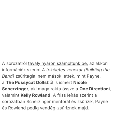
A sorozatról
tavaly nyáron számoltunk be
, az akkori
információk szerint
A tökéletes zenekar (Building the
Band)
zsűritagjai nem mások lettek, mint Payne,
a
The Pussycat Dolls
ból is ismert
Nicole
Scherzinger
, aki maga rakta össze a
One Direction
t,
valamint
Kelly Rowland
. A friss leírás szerint a
sorozatban Scherzinger mentorál és zsűrizik, Payne
és Rowland pedig vendég-zsűriznek majd.