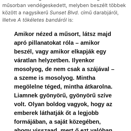
műsorban vendégeskedett, melyben beszélt többek
között a nagysikerű
Sunset Blvd.
című darabjáról,
illetve
A tökéletes bandáról
is:
Amikor nézed a műsort, látsz majd
apró pillanatokat róla – amikor
beszél, vagy amikor elkapják egy
váratlan helyzetben. Ilyenkor
mosolyog, de nem csak a szájával –
a szeme is mosolyog. Mintha
megölelne téged, mintha átkarolna.
Liamnek gyönyörű, gyönyörű szíve
volt. Olyan boldog vagyok, hogy az
emberek láthatják őt a legjobb
formájában, a saját közegében,
ahogy visszaad, mert ő ezt valóban