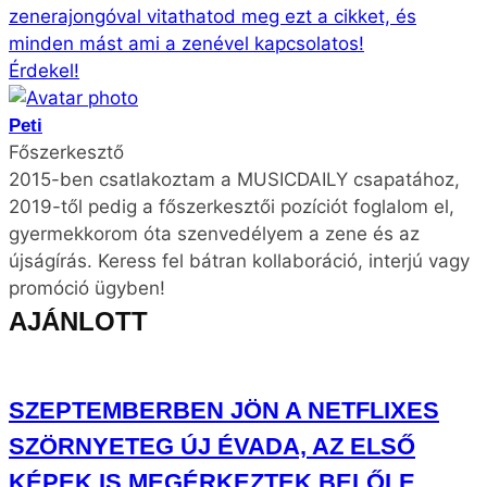
zenerajongóval vitathatod meg ezt a cikket, és
minden mást ami a zenével kapcsolatos!
Érdekel!
Peti
Főszerkesztő
2015-ben csatlakoztam a MUSICDAILY csapatához,
2019-től pedig a főszerkesztői pozíciót foglalom el,
gyermekkorom óta szenvedélyem a zene és az
újságírás. Keress fel bátran kollaboráció, interjú vagy
promóció ügyben!
AJÁNLOTT
SZEPTEMBERBEN JÖN A NETFLIXES
SZÖRNYETEG ÚJ ÉVADA, AZ ELSŐ
KÉPEK IS MEGÉRKEZTEK BELŐLE