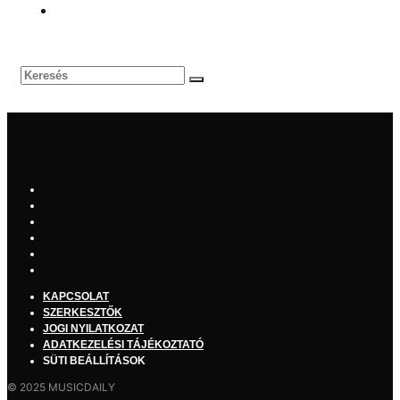
KAPCSOLAT
SZERKESZTŐK
JOGI NYILATKOZAT
ADATKEZELÉSI TÁJÉKOZTATÓ
SÜTI BEÁLLÍTÁSOK
© 2025 MUSICDAILY