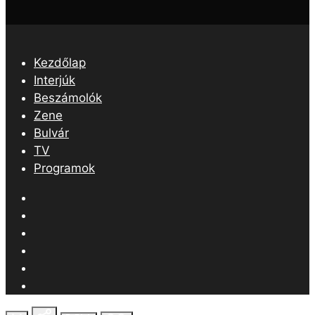
Kezdőlap
Interjúk
Beszámolók
Zene
Bulvár
TV
Programok