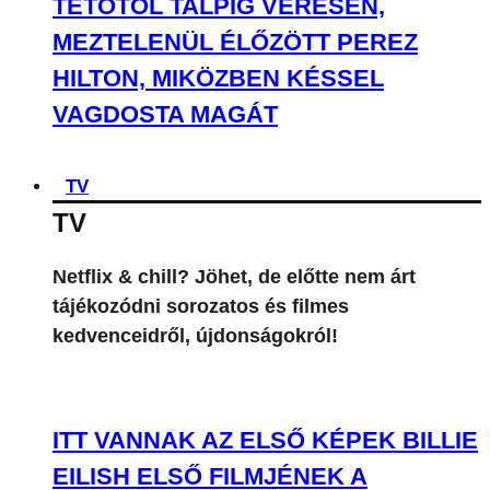
TETŐTŐL TALPIG VÉRESEN,
MEZTELENÜL ÉLŐZÖTT PEREZ
HILTON, MIKÖZBEN KÉSSEL
VAGDOSTA MAGÁT
TV
TV
Netflix & chill? Jöhet, de előtte nem árt
tájékozódni sorozatos és filmes
kedvenceidről, újdonságokról!
ITT VANNAK AZ ELSŐ KÉPEK BILLIE
EILISH ELSŐ FILMJÉNEK A