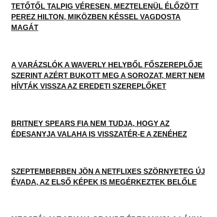
TETŐTŐL TALPIG VÉRESEN, MEZTELENÜL ÉLŐZÖTT
PEREZ HILTON, MIKÖZBEN KÉSSEL VAGDOSTA
MAGÁT
A VARÁZSLÓK A WAVERLY HELYBŐL FŐSZEREPLŐJE
SZERINT AZÉRT BUKOTT MEG A SOROZAT, MERT NEM
HÍVTÁK VISSZA AZ EREDETI SZEREPLŐKET
BRITNEY SPEARS FIA NEM TUDJA, HOGY AZ
ÉDESANYJA VALAHA IS VISSZATÉR-E A ZENÉHEZ
SZEPTEMBERBEN JÖN A NETFLIXES SZÖRNYETEG ÚJ
ÉVADA, AZ ELSŐ KÉPEK IS MEGÉRKEZTEK BELŐLE