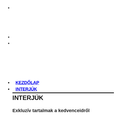
KEZDŐLAP
INTERJÚK
INTERJÚK
Exkluzív tartalmak a kedvenceidről