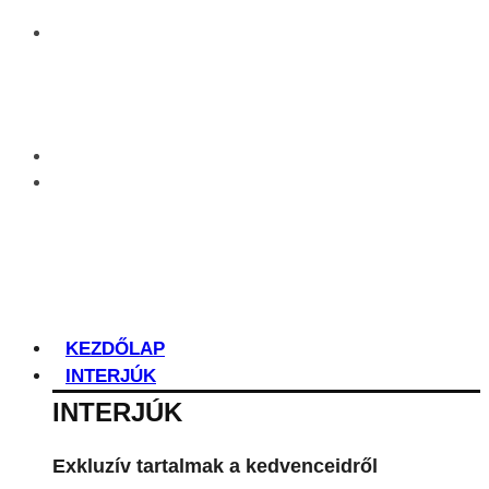
KEZDŐLAP
INTERJÚK
INTERJÚK
Exkluzív tartalmak a kedvenceidről