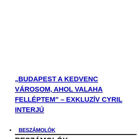
„BUDAPEST A KEDVENC
VÁROSOM, AHOL VALAHA
FELLÉPTEM” – EXKLUZÍV CYRIL
INTERJÚ
BESZÁMOLÓK
BESZÁMOLÓK
A legjobb koncertek első kézből, tőlünk,
neked!
FROM20 ÉS KANG YU-CHAN
BUDAPESTEN: HOGY LEHET EGY