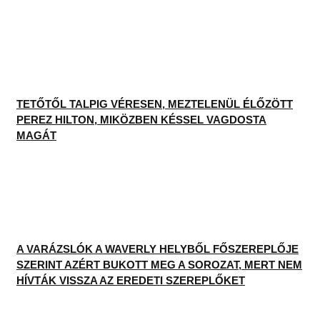
A VARÁZSLÓK A WAVERLY HELYBŐL FŐSZEREPLŐJE
SZERINT AZÉRT BUKOTT MEG A SOROZAT, MERT NEM
HÍVTÁK VISSZA AZ EREDETI SZEREPLŐKET
BRITNEY SPEARS FIA NEM TUDJA, HOGY AZ
ÉDESANYJA VALAHA IS VISSZATÉR-E A ZENÉHEZ