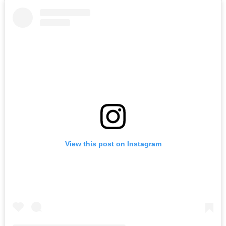
View this post on Instagram
A post shared by MUSICDAILY (@musicdailyhu)
Az ausztrál valóságshow sztár nemrég mesélt is egy
kicsit a kapcsolatáról a Boyfriend Material
podcastben. Bár nem nevezte meg Lucyt, elárulta,
hogy a jelenlegi barátnője a szöges ellentéte az