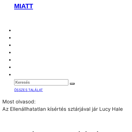
ÖSSZES TALÁLAT
Most olvasod:
Az Ellenállhatatlan kísértés sztárjával jár Lucy Hale
AZ ELLENÁLLHATATLAN KÍSÉRTÉS
SZTÁRJÁVAL JÁR LUCY HALE
VALENTIN
BULVÁR
2025.03.13. 19:50
Nem új, de egyelőre nem is túl komoly a
kapcsolatuk.