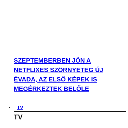
NETFLIXES SZÖRNYETEG ÚJ
ÉVADA, AZ ELSŐ KÉPEK IS
MEGÉRKEZTEK BELŐLE
TV
TV
Netflix & chill? Jöhet, de előtte nem árt
tájékozódni sorozatos és filmes
kedvenceidről, újdonságokról!