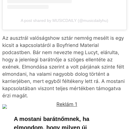
exének. Elmondása szerint a volt párjának szinte félt
elmondani, ha valami nagyobb dolog történt a
karrierjében, mert egyből féltékeny lett rá. A mostani
kapcsolatában viszont teljes mértékben támogatva
érzi magát.
A mostani barátnőmnek, ha
elmondom, hogy milyen új
lehetőség adódott a karrieremben,
mindig azt mondja, hogy ez
csodálatos, és egyből azt kérdezi,
miben tud segíteni. Örülök, hogy
olyasvalakivel lehetek, aki osztozik
az örömömben, és inspirál is egyben
–
mesélte
.