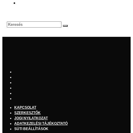
KAPCSOLAT
SZERKESZTŐK
JOGI NYILATKOZAT
ADATKEZELÉSI TÁJÉKOZTATÓ
SÜTI BEÁLLÍTÁSOK
© 2025 MUSICDAILY
Kezdőlap
Interjúk
Beszámolók
Zene