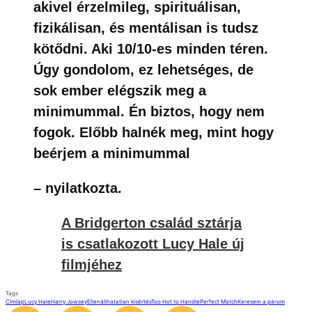
– nyilatkozta.
A Bridgerton család sztárja
is csatlakozott Lucy Hale új
filmjéhez
Tags
Címlap
Lucy Hale
Harry Jowsey
Ellenállhatatlan kísértés
Too Hot to Handle
Perfect Match
Keresem a párom
0
0
0
0
Hozzászólnál a cikkhez?
Gyere és
csatlakozz
Facebook közösségünkhöz
, ahol több mint 2000
zenerajongóval vitathatod meg ezt a cikket, és
minden mást ami a zenével kapcsolatos!
Érdekel!