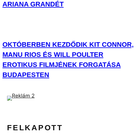
BUDAPESTEN
FELKAPOTT
TETŐTŐL TALPIG VÉRESEN, MEZTELENÜL ÉLŐZÖTT
PEREZ HILTON, MIKÖZBEN KÉSSEL VAGDOSTA
MAGÁT