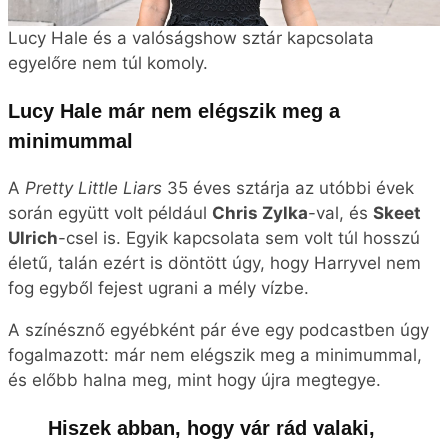
Ulrich
-csel is. Egyik kapcsolata sem volt túl hosszú
életű, talán ezért is döntött úgy, hogy Harryvel nem
fog egyből fejest ugrani a mély vízbe.
A színésznő egyébként pár éve egy podcastben úgy
fogalmazott: már nem elégszik meg a minimummal,
és előbb halna meg, mint hogy újra megtegye.
Hiszek abban, hogy vár rád valaki,
akivel érzelmileg, spirituálisan,
fizikálisan, és mentálisan is tudsz
kötődni. Aki 10/10-es minden téren.
Úgy gondolom, ez lehetséges, de
sok ember elégszik meg a
minimummal. Én biztos, hogy nem
fogok. Előbb halnék meg, mint hogy
beérjem a minimummal