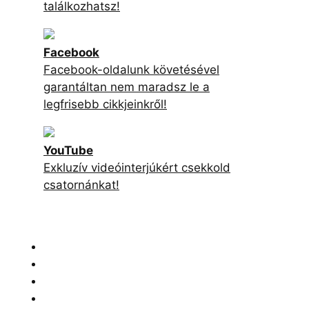
Exkluzív videóinterjúkért csekkold
csatornánkat!