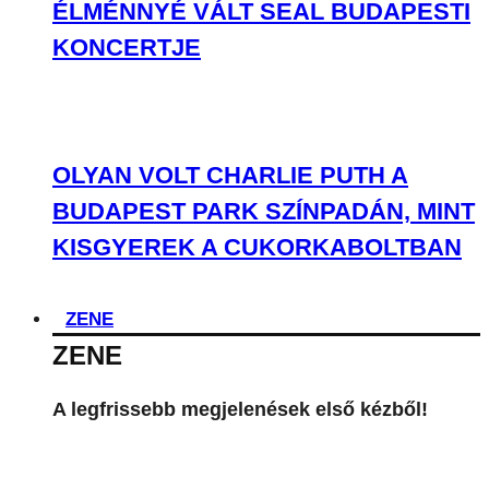
ZENE
ZENE
A legfrissebb megjelenések első kézből!
SZÓLÓBAN IS ÓRIÁSI EDM-
HIMNUSZT TUD VILLANTANI ELLIE
GOULDING
A LEGROSSZABB LÁNY