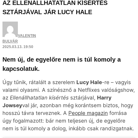
Úgy tűnik, rátalált a szerelem
Lucy Hale
-re – vagyis
valami olyasmi. A színésznő a Netflixes valóságshow,
az
Ellenállhatatlan kísértés
sztárjával,
Harry
Jowsey
val jár, azonban még korántsem biztos, hogy
hosszú távra terveznek. A
People magazin
forrása
úgy fogalmazott: bár nem teljesen új, de egyelőre
nem is túl komoly a dolog, inkább csak randizgatnak.