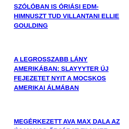
AMERIKÁBAN: SLAYYYTER ÚJ
FEJEZETET NYIT A MOCSKOS
AMERIKAI ÁLMÁBAN
MEGÉRKEZETT AVA MAX DALA AZ
ÚJ MANCS ŐRJÁRAT FILMHEZ
BULVÁR
BULVÁR
Hírek, pletykák, sztorik a celebvilágból