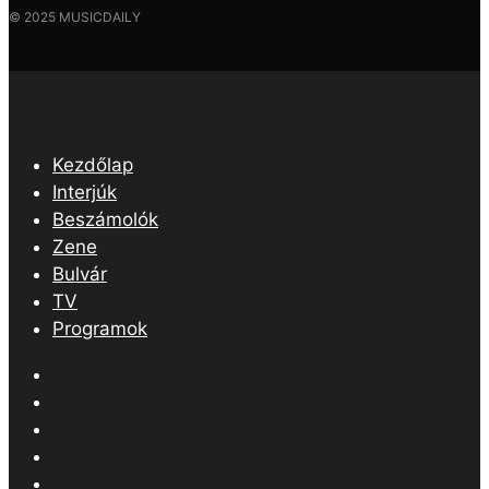
Bulvár
TV
Programok