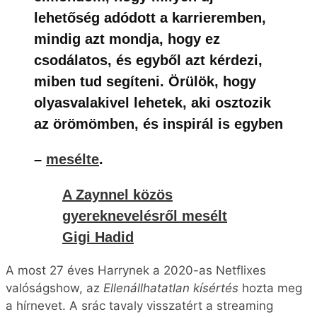
A Zaynnel közös
gyereknevelésről mesélt
Gigi Hadid
A most 27 éves Harrynek a 2020-as Netflixes
valóságshow, az
Ellenállhatatlan kísértés
hozta meg
a hírnevet. A srác tavaly visszatért a streaming
platformra a
Keresem a párom
második évadában.
Egy darabig a szintén valóságshow sztár
Jessica
Vestal
lel alkottak egy párt, ám a műsor után nem
sokkal különváltak az útjaik.
Harry egyébként nagy fuck boy hírében áll, és nem is
olyan rég még
Sabrina Carpenter
t próbálta randira
hívni, miután az énekesnő és
Barry Keoghan
szakítottak
. Sabrina nem válaszolt az üzenetére.