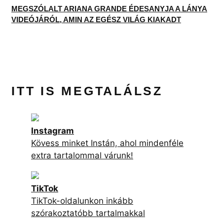
Instagram
Kövess minket Instán, ahol mindenféle
extra tartalommal várunk!
TikTok
TikTok-oldalunkon inkább
szórakoztatóbb tartalmakkal
találkozhatsz!
Facebook
Facebook-oldalunk követésével
garantáltan nem maradsz le a
legfrisebb cikkjeinkről!
YouTube