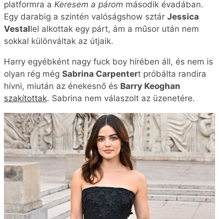
Lucy Hale és a valóságshow sztár kapcsolata
egyelőre nem túl komoly.
Lucy Hale már nem elégszik meg a
minimummal
A
Pretty Little Liars
35 éves sztárja az utóbbi évek
során együtt volt például
Chris Zylka
-val, és
Skeet