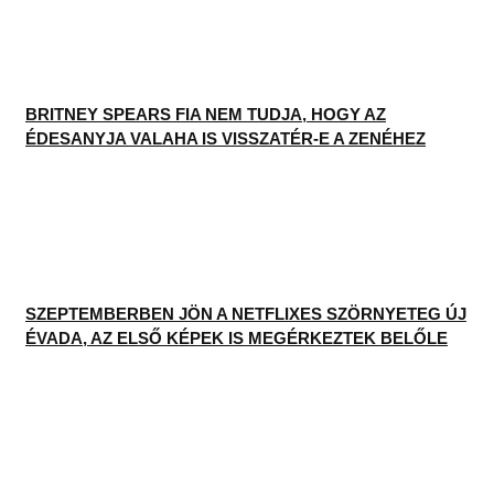
SZEPTEMBERBEN JÖN A NETFLIXES SZÖRNYETEG ÚJ
ÉVADA, AZ ELSŐ KÉPEK IS MEGÉRKEZTEK BELŐLE
MEGSZÓLALT ARIANA GRANDE ÉDESANYJA A LÁNYA
VIDEÓJÁRÓL, AMIN AZ EGÉSZ VILÁG KIAKADT
ITT IS MEGTALÁLSZ