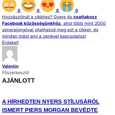
Valentin
Főszerkesztő
AJÁNLOTT
A HÍRHEDTEN NYERS STÍLUSÁRÓL
ISMERT PIERS MORGAN BEVÉDTE
ARIANA GRANDÉT
OKTÓBERBEN KEZDŐDIK KIT CONNOR,
MANU RIOS ÉS WILL POULTER
EROTIKUS FILMJÉNEK FORGATÁSA