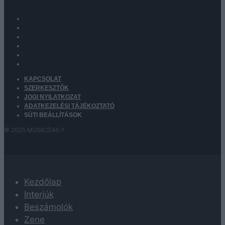
KAPCSOLAT
SZERKESZTŐK
JOGI NYILATKOZAT
ADATKEZELÉSI TÁJÉKOZTATÓ
SÜTI BEÁLLÍTÁSOK
© 2025 MUSICDAILY
Kezdőlap
Interjúk
Beszámolók
Zene