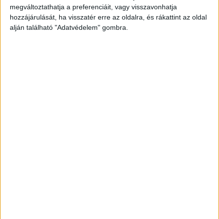
megváltoztathatja a preferenciáit, vagy visszavonhatja
hozzájárulását, ha visszatér erre az oldalra, és rákattint az oldal
SZÓLÓBAN IS ÓRIÁSI EDM-
alján található "Adatvédelem" gombra.
HIMNUSZT TUD VILLANTANI ELLIE
GOULDING
A LEGROSSZABB LÁNY
AMERIKÁBAN: SLAYYYTER ÚJ
FEJEZETET NYIT A MOCSKOS
AMERIKAI ÁLMÁBAN
BULVÁR
BULVÁR