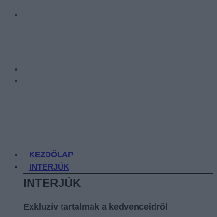
KEZDŐLAP
INTERJÚK
INTERJÚK
Exkluzív tartalmak a kedvenceidről