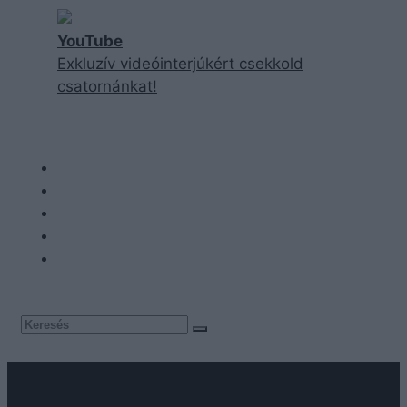
YouTube
Exkluzív videóinterjúkért csekkold
csatornánkat!