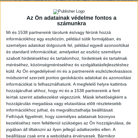
KONCERTJE
Az Ön adatainak védelme fontos a
számunkra
ZENE
Mi és 1538 partnereink tárolunk és/vagy férünk hozzá
ZENE
információkhoz egy eszközön, például sütik formájában, és
személyes adatokat dolgozunk fel, például egyedi azonosítókat
és standard információkat, amelyeket az eszköz személyre
A legfrissebb megjelenések első kézből!
szabott hirdetésekhez és tartalomhoz, hirdetések és tartalmak
méréséhez, közönségmérésekhez és szolgáltatásfejlesztéshez
küld.
Az Ön engedélyével mi és a partnereink eszközleolvasásos
módszerrel szerzett pontos geolokációs adatokat és azonosítási
A DUETT, AMIRŐL MINDIG IS
információkat is felhasználhatunk. A megfelelő helyre kattintva
hozzájárulhat ahhoz, hogy mi és a 1538 partnereink a fent
TUDTUK, HOGY SZÜKSÉGÜNK VAN
leírtak szerint adatkezelést végezzünk. Másik lehetőségként a
RÁ: ÖSSZEÁLLT MADONNA ÉS
hozzájárulás megadása vagy elutasítása előtt részletesebb
információkhoz juthat, és megváltoztathatja beállításait.
KYLIE MINOGUE
Felhívjuk figyelmét, hogy személyes adatainak bizonyos
kezeléséhez nem feltétlenül szükséges az Ön hozzájárulása, de
jogában áll tiltakozni az ilyen jellegű adatkezelés ellen. A
beállításai csak erre a weboldalra érvényesek. Bármikor