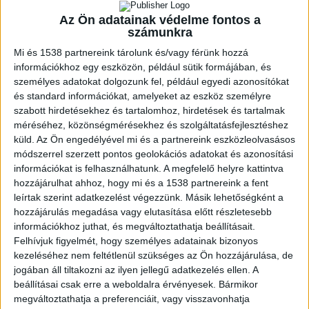
Az Ön adatainak védelme fontos a
számunkra
ZENE
Mi és 1538 partnereink tárolunk és/vagy férünk hozzá
ZENE
információkhoz egy eszközön, például sütik formájában, és
személyes adatokat dolgozunk fel, például egyedi azonosítókat
és standard információkat, amelyeket az eszköz személyre
A legfrissebb megjelenések első kézből!
szabott hirdetésekhez és tartalomhoz, hirdetések és tartalmak
méréséhez, közönségmérésekhez és szolgáltatásfejlesztéshez
küld.
Az Ön engedélyével mi és a partnereink eszközleolvasásos
módszerrel szerzett pontos geolokációs adatokat és azonosítási
SZÓLÓBAN IS ÓRIÁSI EDM-
információkat is felhasználhatunk. A megfelelő helyre kattintva
hozzájárulhat ahhoz, hogy mi és a 1538 partnereink a fent
HIMNUSZT TUD VILLANTANI ELLIE
leírtak szerint adatkezelést végezzünk. Másik lehetőségként a
GOULDING
hozzájárulás megadása vagy elutasítása előtt részletesebb
információkhoz juthat, és megváltoztathatja beállításait.
Felhívjuk figyelmét, hogy személyes adatainak bizonyos
kezeléséhez nem feltétlenül szükséges az Ön hozzájárulása, de
jogában áll tiltakozni az ilyen jellegű adatkezelés ellen. A
beállításai csak erre a weboldalra érvényesek. Bármikor
A LEGROSSZABB LÁNY
megváltoztathatja a preferenciáit, vagy visszavonhatja