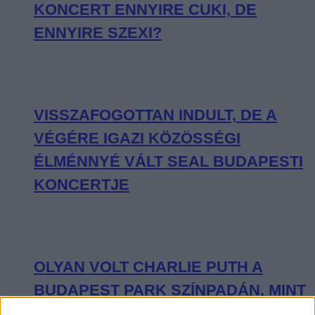
KONCERT ENNYIRE CUKI, DE
ENNYIRE SZEXI?
VISSZAFOGOTTAN INDULT, DE A
VÉGÉRE IGAZI KÖZÖSSÉGI
ÉLMÉNNYÉ VÁLT SEAL BUDAPESTI
KONCERTJE
OLYAN VOLT CHARLIE PUTH A
BUDAPEST PARK SZÍNPADÁN, MINT
KISGYEREK A CUKORKABOLTBAN