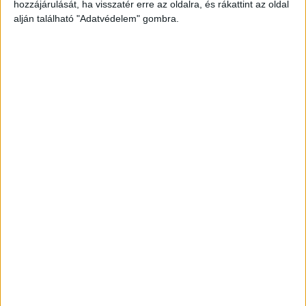
AMERIKÁBAN: SLAYYYTER ÚJ
hozzájárulását, ha visszatér erre az oldalra, és rákattint az oldal
alján található "Adatvédelem" gombra.
FEJEZETET NYIT A MOCSKOS
AMERIKAI ÁLMÁBAN
MEGÉRKEZETT AVA MAX DALA AZ
ÚJ MANCS ŐRJÁRAT FILMHEZ
BULVÁR
BULVÁR
Hírek, pletykák, sztorik a celebvilágból