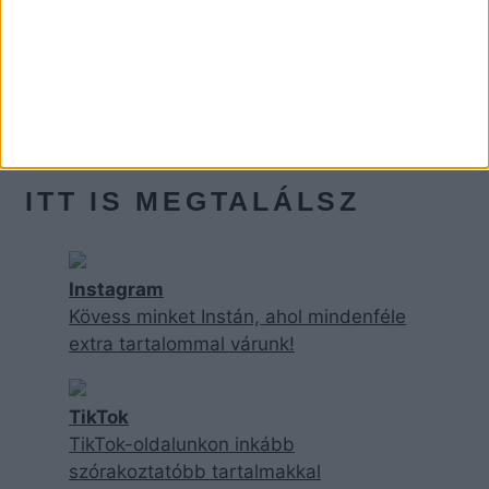
ITT IS MEGTALÁLSZ
Instagram
Kövess minket Instán, ahol mindenféle
extra tartalommal várunk!
TikTok
TikTok-oldalunkon inkább
szórakoztatóbb tartalmakkal