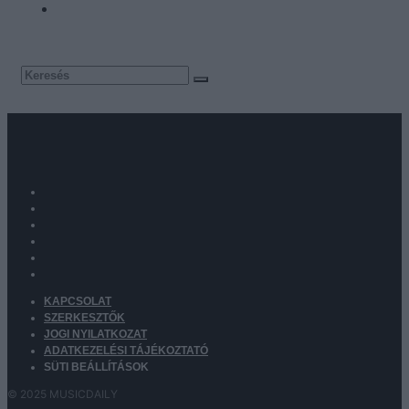
KAPCSOLAT
SZERKESZTŐK
JOGI NYILATKOZAT
ADATKEZELÉSI TÁJÉKOZTATÓ
SÜTI BEÁLLÍTÁSOK
© 2025 MUSICDAILY