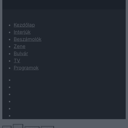
Kezdőlap
Interjúk
Beszámolók
Zene
Bulvár
TV
Programok