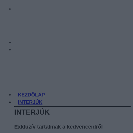
KEZDŐLAP
INTERJÚK
INTERJÚK
Exkluzív tartalmak a kedvenceidről