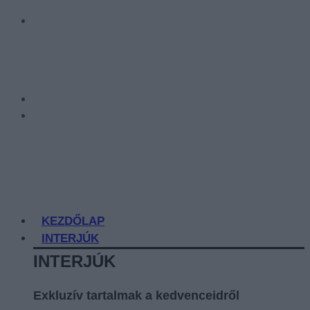
KEZDŐLAP
INTERJÚK
INTERJÚK
Exkluzív tartalmak a kedvenceidről