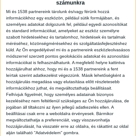
számunkra
KONCERTJE
Mi és 1538 partnereink tárolunk és/vagy férünk hozzá
információkhoz egy eszközön, például sütik formájában, és
személyes adatokat dolgozunk fel, például egyedi azonosítókat
ZENE
és standard információkat, amelyeket az eszköz személyre
szabott hirdetésekhez és tartalomhoz, hirdetések és tartalmak
ZENE
méréséhez, közönségmérésekhez és szolgáltatásfejlesztéshez
küld.
Az Ön engedélyével mi és a partnereink eszközleolvasásos
A legfrissebb megjelenések első kézből!
módszerrel szerzett pontos geolokációs adatokat és azonosítási
információkat is felhasználhatunk. A megfelelő helyre kattintva
hozzájárulhat ahhoz, hogy mi és a 1538 partnereink a fent
leírtak szerint adatkezelést végezzünk. Másik lehetőségként a
hozzájárulás megadása vagy elutasítása előtt részletesebb
A DUETT, AMIRŐL MINDIG IS
információkhoz juthat, és megváltoztathatja beállításait.
TUDTUK, HOGY SZÜKSÉGÜNK VAN
Felhívjuk figyelmét, hogy személyes adatainak bizonyos
kezeléséhez nem feltétlenül szükséges az Ön hozzájárulása, de
RÁ: ÖSSZEÁLLT MADONNA ÉS
jogában áll tiltakozni az ilyen jellegű adatkezelés ellen. A
KYLIE MINOGUE
beállításai csak erre a weboldalra érvényesek. Bármikor
megváltoztathatja a preferenciáit, vagy visszavonhatja
hozzájárulását, ha visszatér erre az oldalra, és rákattint az oldal
alján található "Adatvédelem" gombra.