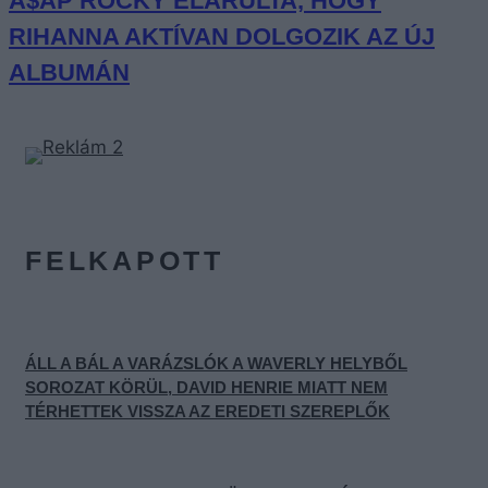
A$AP ROCKY ELÁRULTA, HOGY
RIHANNA AKTÍVAN DOLGOZIK AZ ÚJ
ALBUMÁN
FELKAPOTT
ÁLL A BÁL A VARÁZSLÓK A WAVERLY HELYBŐL
SOROZAT KÖRÜL, DAVID HENRIE MIATT NEM
TÉRHETTEK VISSZA AZ EREDETI SZEREPLŐK