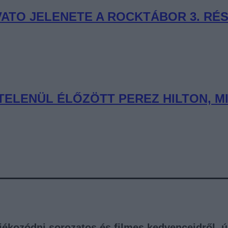
VATO JELENETE A ROCKTÁBOR 3. RÉ
TELENÜL ÉLŐZÖTT PEREZ HILTON, 
tájékozódni sorozatos és filmes kedvenceidről, 