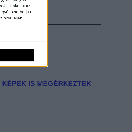
áll tiltakozni az
egváltoztathatja a
z oldal alján
Ő KÉPEK IS MEGÉRKEZTEK