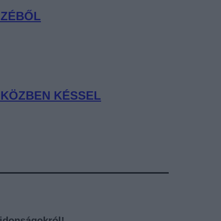
SZÉBŐL
MIKÖZBEN KÉSSEL
újdonságokról!