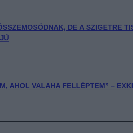
 ÖSSZEMOSÓDNAK, DE A SZIGETRE T
RJÚ
, AHOL VALAHA FELLÉPTEM” – EXKL