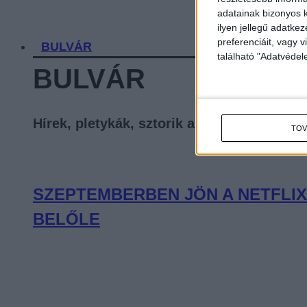
adatainak bizonyos k
ilyen jellegű adatke
preferenciáit, vagy v
BULVÁR
található "Adatvéde
BULVÁR
Hírek, pletykák, sztorik a celebvilágból
TOV
SZEPTEMBERBEN JÖN A NETFLIX
BELŐLE