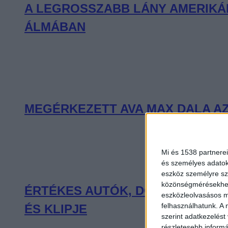
A LEGROSSZABB LÁNY AMERIKÁB
ÁLMÁBAN
MEGÉRKEZETT AVA MAX DALA AZ
Mi és 1538 partnerei
és személyes adatoka
eszköz személyre sz
közönségmérésekhez 
ÉRTÉKES AUTÓK, DÖGÖS MOZDU
eszközleolvasásos mó
felhasználhatunk. A 
ÉS KLIPJE
szerint adatkezelést
részletesebb informác