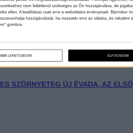
ezeléséhez nem feltétlenül szükséges az Ön hozzájárulása, de jogában 
zelés ellen. A beállításai csak erre a weboldalra érvényesek. Bármikor m
isszavonhatja hozzájárulását, ha visszatér erre az oldalra, és rákattint a
lem" gombra.
ÁBBI LEHETŐSÉGEK
ELFOGADOM
ES SZÖRNYETEG ÚJ ÉVADA, AZ ELS