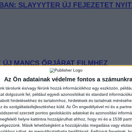
AN: SLAYYYTER ÚJ FEJEZETET NYIT
 ÚJ MANCS ŐRJÁRAT FILMHEZ
Az Ön adatainak védelme fontos a számunkr
nk tárolunk és/vagy férünk hozzá információkhoz egy eszközön, példáu
t dolgozunk fel, például egyedi azonosítókat és standard információk
abott hirdetésekhez és tartalomhoz, hirdetések és tartalmak méréséhe
és szolgáltatásfejlesztéshez küld.
Az Ön engedélyével mi és a partne
LATOK ÉS FLUOR TOMI – DEBÜTÁL 
dszerrel szerzett pontos geolokációs adatokat és azonosítási informác
megfelelő helyre kattintva hozzájárulhat ahhoz, hogy mi és a 1538 partne
 végezzünk. Másik lehetőségként a hozzájárulás megadása vagy elutasí
iókhoz juthat, és megváltoztathatja beállításait.
Felhívjuk figyelmét, 