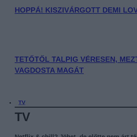
HOPPÁ! KISZIVÁRGOTT DEMI LO
TETŐTŐL TALPIG VÉRESEN, MEZ
VAGDOSTA MAGÁT
TV
TV
Netflix & chill? Jöhet, de előtte nem árt 