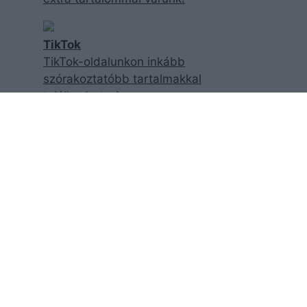
TikTok
TikTok-oldalunkon inkább
szórakoztatóbb tartalmakkal
találkozhatsz!
Facebook
Facebook-oldalunk követésével
garantáltan nem maradsz le a
legfrisebb cikkjeinkről!
YouTube
Exkluzív videóinterjúkért csekkold
csatornánkat!