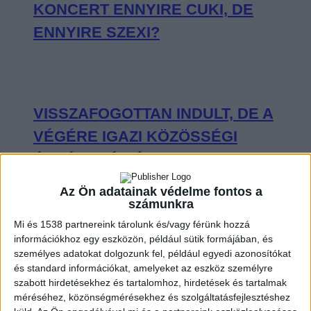
KONCERT ENNYIRE CUKI, DE
ENNYIRE SZEXI?
VISSZAFOGOTTAN INDULT, DE A
VÉGÉRE IGAZI KÖZÖSSÉGI
ÉLMÉNNYÉ VÁLT SEAL BUDAPESTI
KONCERTJE
Az Ön adatainak védelme fontos a
számunkra
Mi és 1538 partnereink tárolunk és/vagy férünk hozzá
információkhoz egy eszközön, például sütik formájában, és
személyes adatokat dolgozunk fel, például egyedi azonosítókat
OLYAN VOLT CHARLIE PUTH A
és standard információkat, amelyeket az eszköz személyre
szabott hirdetésekhez és tartalomhoz, hirdetések és tartalmak
BUDAPEST PARK SZÍNPADÁN, MINT
méréséhez, közönségmérésekhez és szolgáltatásfejlesztéshez
KISGYEREK A CUKORKABOLTBAN