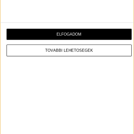
Piper
rel érkezik a Prime Video legújabb filmtrilógiája,
annak is az első része a,
Sayen
. A film rendezője a
műfajban elismert rendező
Alexander Witt
lesz, aki
egy Oscar-díjas csapattal,
Pablo
és
Juan de Dios
Larraín
, illetve
Rocío Jaude
segítségével készíti el a
ELFOGADOM
filmet, melyet a Fábula finanszíroz.
TOVÁBBI LEHETŐSÉGEK