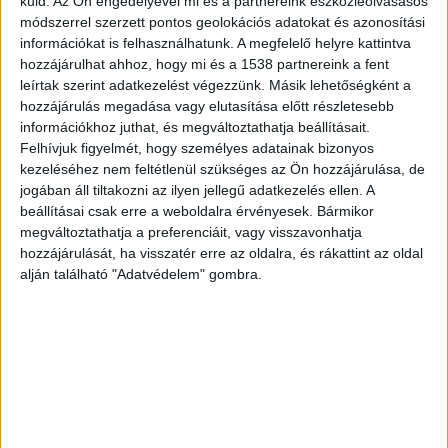
küld.
Az Ön engedélyével mi és a partnereink eszközleolvasásos
módszerrel szerzett pontos geolokációs adatokat és azonosítási
információkat is felhasználhatunk. A megfelelő helyre kattintva
ZENE
hozzájárulhat ahhoz, hogy mi és a 1538 partnereink a fent
leírtak szerint adatkezelést végezzünk. Másik lehetőségként a
ZENE
hozzájárulás megadása vagy elutasítása előtt részletesebb
információkhoz juthat, és megváltoztathatja beállításait.
A legfrissebb megjelenések első kézből!
Felhívjuk figyelmét, hogy személyes adatainak bizonyos
kezeléséhez nem feltétlenül szükséges az Ön hozzájárulása, de
jogában áll tiltakozni az ilyen jellegű adatkezelés ellen. A
beállításai csak erre a weboldalra érvényesek. Bármikor
megváltoztathatja a preferenciáit, vagy visszavonhatja
A DUETT, AMIRŐL MINDIG IS
hozzájárulását, ha visszatér erre az oldalra, és rákattint az oldal
TUDTUK, HOGY SZÜKSÉGÜNK VAN
alján található "Adatvédelem" gombra.
RÁ: ÖSSZEÁLLT MADONNA ÉS
KYLIE MINOGUE