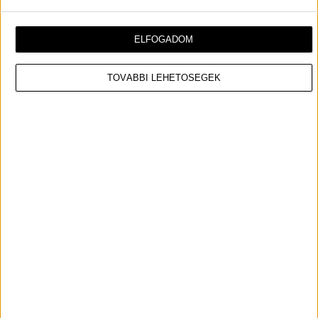
ELFOGADOM
TOVÁBBI LEHETŐSÉGEK
Az
Oh My God
című szerzemény a román dance-
királynőhöz híven egy valódi feel-good deep house
track, ami bármelyik buliban megállná a helyét. A
dalhoz dalszöveges videó is készült, melyben
különböző helyszíneken, így egy autóban ülve, és egy
mosodában is láthatjuk az énekesnőt.