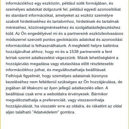
információkhoz egy eszközön, például sütik formájában, és
személyes adatokat dolgozunk fel, például egyedi azonosítókat
és standard információkat, amelyeket az eszköz személyre
ZENE
szabott hirdetésekhez és tartalomhoz, hirdetések és tartalmak
ZENE
méréséhez, közönségmérésekhez és szolgáltatásfejlesztéshez
küld.
Az Ön engedélyével mi és a partnereink eszközleolvasásos
módszerrel szerzett pontos geolokációs adatokat és azonosítási
A legfrissebb megjelenések első kézből!
információkat is felhasználhatunk. A megfelelő helyre kattintva
hozzájárulhat ahhoz, hogy mi és a 1538 partnereink a fent
leírtak szerint adatkezelést végezzünk. Másik lehetőségként a
hozzájárulás megadása vagy elutasítása előtt részletesebb
SZÓLÓBAN IS ÓRIÁSI EDM-
információkhoz juthat, és megváltoztathatja beállításait.
Felhívjuk figyelmét, hogy személyes adatainak bizonyos
HIMNUSZT TUD VILLANTANI ELLIE
kezeléséhez nem feltétlenül szükséges az Ön hozzájárulása, de
GOULDING
jogában áll tiltakozni az ilyen jellegű adatkezelés ellen. A
beállításai csak erre a weboldalra érvényesek. Bármikor
megváltoztathatja a preferenciáit, vagy visszavonhatja
hozzájárulását, ha visszatér erre az oldalra, és rákattint az oldal
alján található "Adatvédelem" gombra.
A LEGROSSZABB LÁNY