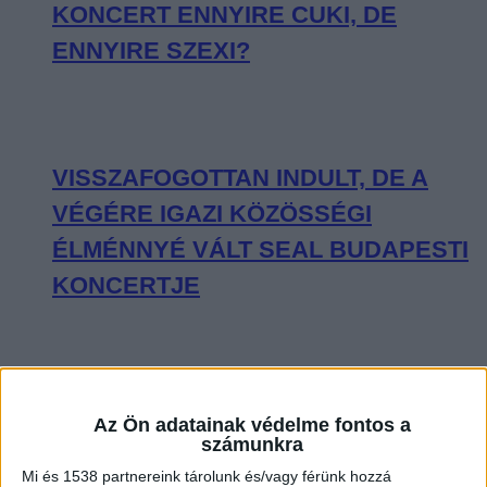
KONCERT ENNYIRE CUKI, DE
ENNYIRE SZEXI?
VISSZAFOGOTTAN INDULT, DE A
VÉGÉRE IGAZI KÖZÖSSÉGI
ÉLMÉNNYÉ VÁLT SEAL BUDAPESTI
KONCERTJE
OLYAN VOLT CHARLIE PUTH A
Az Ön adatainak védelme fontos a
BUDAPEST PARK SZÍNPADÁN, MINT
számunkra
Mi és 1538 partnereink tárolunk és/vagy férünk hozzá
KISGYEREK A CUKORKABOLTBAN