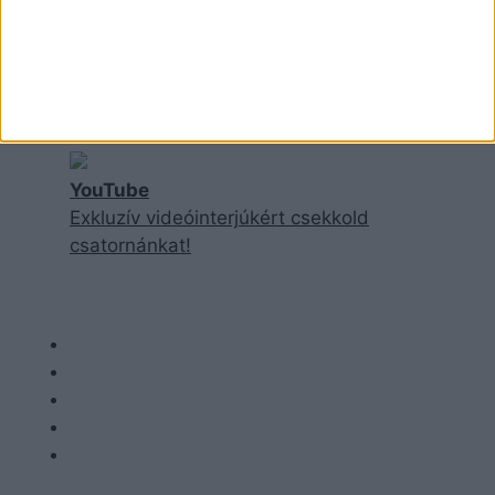
Facebook
Facebook-oldalunk követésével
garantáltan nem maradsz le a
legfrisebb cikkjeinkről!
YouTube
Exkluzív videóinterjúkért csekkold
csatornánkat!