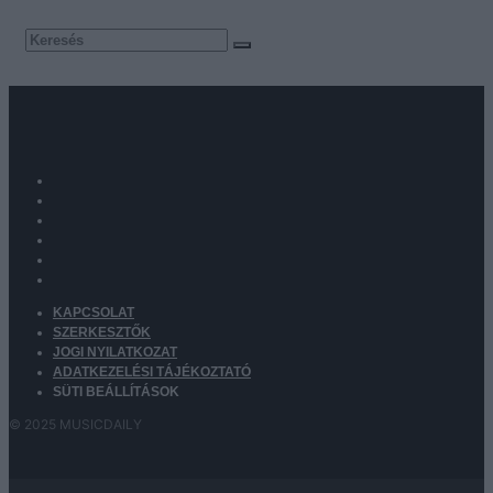
KAPCSOLAT
SZERKESZTŐK
JOGI NYILATKOZAT
ADATKEZELÉSI TÁJÉKOZTATÓ
SÜTI BEÁLLÍTÁSOK
© 2025 MUSICDAILY