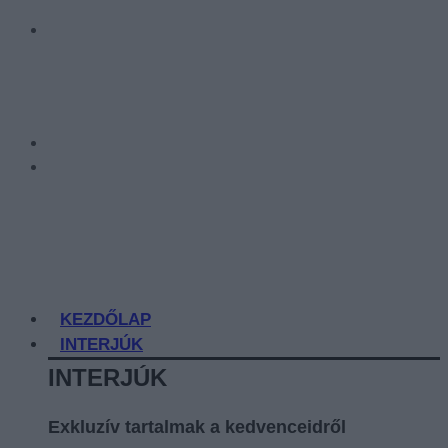
KEZDŐLAP
INTERJÚK
INTERJÚK
Exkluzív tartalmak a kedvenceidről