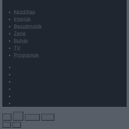
Kezdőlap
Interjúk
Beszámolók
Zene
Bulvár
TV
Programok