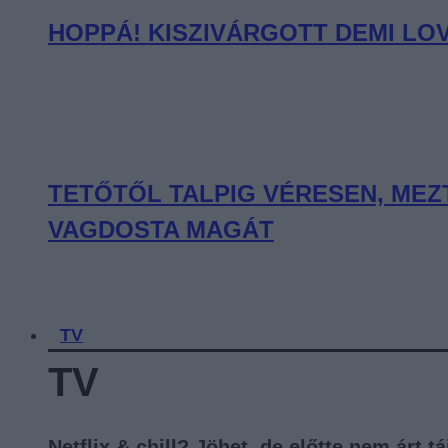
HOPPÁ! KISZIVÁRGOTT DEMI LO
TETŐTŐL TALPIG VÉRESEN, MEZ
VAGDOSTA MAGÁT
TV
TV
Netflix & chill? Jöhet, de előtte nem árt 