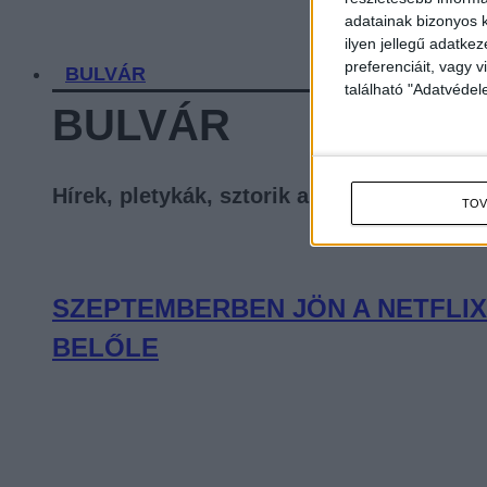
adatainak bizonyos k
ilyen jellegű adatke
preferenciáit, vagy v
BULVÁR
található "Adatvéde
BULVÁR
Hírek, pletykák, sztorik a celebvilágból
TOV
SZEPTEMBERBEN JÖN A NETFLIX
BELŐLE