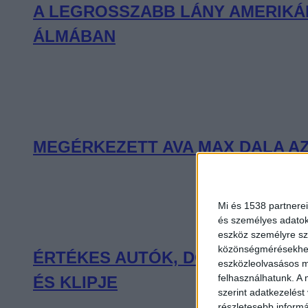
A LEGROSSZABB LÁNY AMERIKÁB
ÁLMÁBAN
MEGÉRKEZETT AVA MAX DALA AZ
Mi és 1538 partnerei
és személyes adatoka
eszköz személyre sz
közönségmérésekhez 
ÉRTÉKES AUTÓK, DÖGÖS MOZDU
eszközleolvasásos mó
felhasználhatunk. A 
ÉS KLIPJE
szerint adatkezelést
részletesebb informác