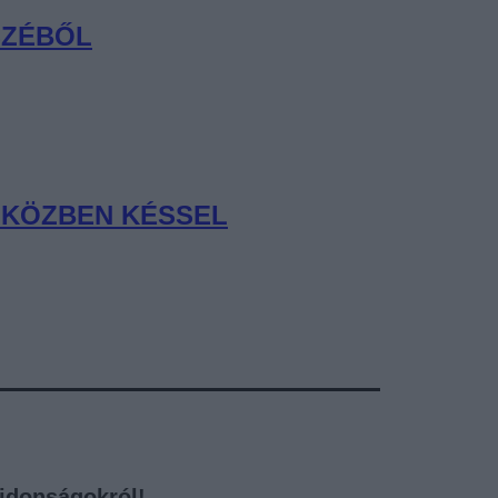
SZÉBŐL
MIKÖZBEN KÉSSEL
újdonságokról!