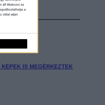
áll tiltakozni az
egváltoztathatja a
z oldal alján
Ő KÉPEK IS MEGÉRKEZTEK