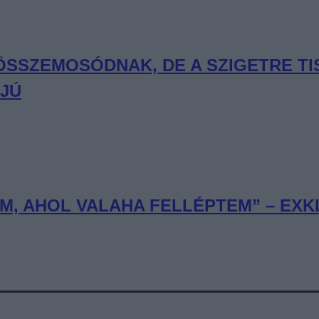
 ÖSSZEMOSÓDNAK, DE A SZIGETRE T
RJÚ
, AHOL VALAHA FELLÉPTEM” – EXKL