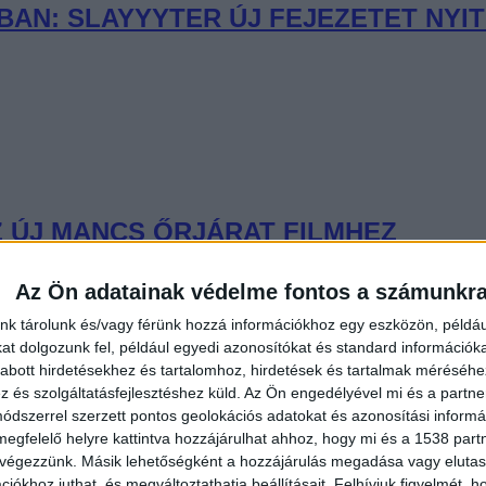
AN: SLAYYYTER ÚJ FEJEZETET NYIT
 ÚJ MANCS ŐRJÁRAT FILMHEZ
Az Ön adatainak védelme fontos a számunkr
nk tárolunk és/vagy férünk hozzá információkhoz egy eszközön, példáu
t dolgozunk fel, például egyedi azonosítókat és standard információk
abott hirdetésekhez és tartalomhoz, hirdetések és tartalmak méréséhe
és szolgáltatásfejlesztéshez küld.
Az Ön engedélyével mi és a partne
LATOK ÉS FLUOR TOMI – DEBÜTÁL 
dszerrel szerzett pontos geolokációs adatokat és azonosítási informác
megfelelő helyre kattintva hozzájárulhat ahhoz, hogy mi és a 1538 partne
 végezzünk. Másik lehetőségként a hozzájárulás megadása vagy elutasí
iókhoz juthat, és megváltoztathatja beállításait.
Felhívjuk figyelmét, 