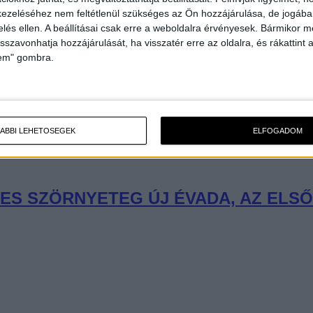
ezeléséhez nem feltétlenül szükséges az Ön hozzájárulása, de jogában 
zelés ellen. A beállításai csak erre a weboldalra érvényesek. Bármikor m
isszavonhatja hozzájárulását, ha visszatér erre az oldalra, és rákattint a
lem" gombra.
ÁBBI LEHETŐSÉGEK
ELFOGADOM
ES SZÖRNYETEG ÚJ ÉVADA, AZ ELS