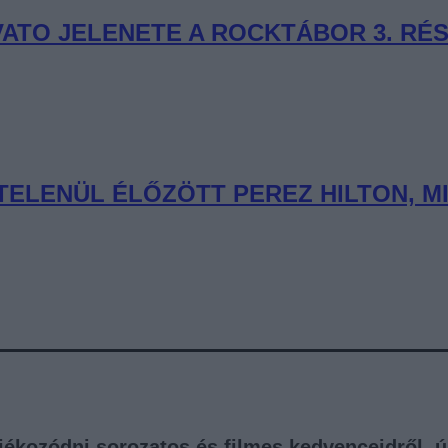
VATO JELENETE A ROCKTÁBOR 3. RÉ
TELENÜL ÉLŐZÖTT PEREZ HILTON, 
tájékozódni sorozatos és filmes kedvenceidről, 