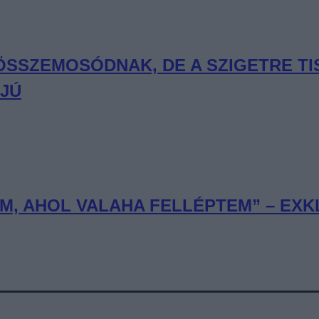
 ÖSSZEMOSÓDNAK, DE A SZIGETRE T
RJÚ
, AHOL VALAHA FELLÉPTEM” – EXKL