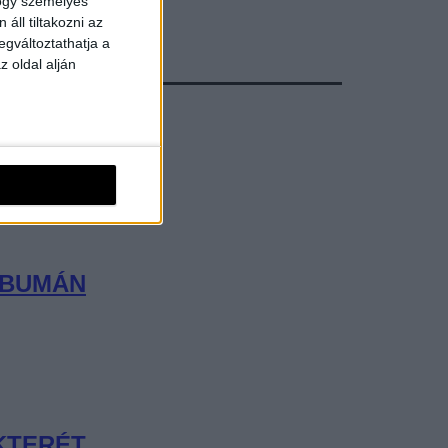
hogy személyes
áll tiltakozni az
egváltoztathatja a
z oldal alján
LBUMÁN
KTERÉT