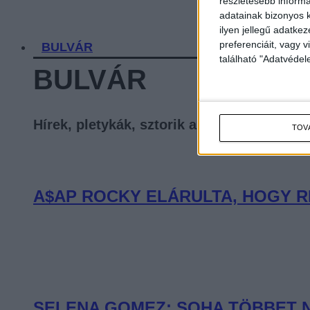
részletesebb informác
adatainak bizonyos k
ilyen jellegű adatke
preferenciáit, vagy v
BULVÁR
található "Adatvéde
BULVÁR
Hírek, pletykák, sztorik a celebvilágból
TOV
A$AP ROCKY ELÁRULTA, HOGY R
SELENA GOMEZ: SOHA TÖBBET 