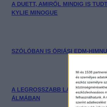
A DUETT, AMIRŐL MINDIG IS T
KYLIE MINOGUE
SZÓLÓBAN IS ÓRIÁSI EDM-HIMNU
Mi és 1538 partnerei
és személyes adatoka
eszköz személyre sz
közönségmérésekhez 
A LEGROSSZABB LÁNY AMERIKÁB
eszközleolvasásos mó
ÁLMÁBAN
felhasználhatunk. A 
szerint adatkezelést