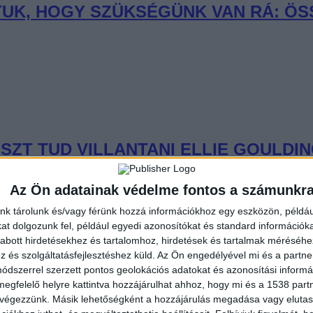
UDTUK, HOGY SZÜKSÉGÜNK VAN RÁ: Ö
SZT TUD VILLANTANI ELLIE GOULDI
Az Ön adatainak védelme fontos a számunkr
nk tárolunk és/vagy férünk hozzá információkhoz egy eszközön, példáu
t dolgozunk fel, például egyedi azonosítókat és standard információk
abott hirdetésekhez és tartalomhoz, hirdetések és tartalmak méréséhe
és szolgáltatásfejlesztéshez küld.
Az Ön engedélyével mi és a partne
AN: SLAYYYTER ÚJ FEJEZETET NYIT
dszerrel szerzett pontos geolokációs adatokat és azonosítási informác
megfelelő helyre kattintva hozzájárulhat ahhoz, hogy mi és a 1538 partne
 végezzünk. Másik lehetőségként a hozzájárulás megadása vagy elutasí