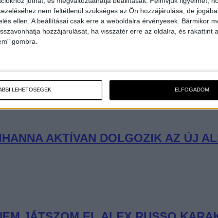
iókhoz juthat, és megváltoztathatja beállításait.
Felhívjuk figyelmét, 
ezeléséhez nem feltétlenül szükséges az Ön hozzájárulása, de jogában 
zelés ellen. A beállításai csak erre a weboldalra érvényesek. Bármikor m
isszavonhatja hozzájárulását, ha visszatér erre az oldalra, és rákattint a
lem" gombra.
ÁBBI LEHETŐSÉGEK
ELFOGADOM
IHANNA AKTÍVAN DOLGOZIK AZ ÚJ A
NEM JÁTSZOM EL ALEX RUSSO KARA