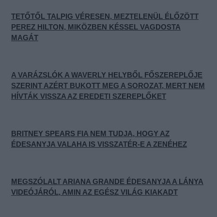
TETŐTŐL TALPIG VÉRESEN, MEZTELENÜL ÉLŐZÖTT
PEREZ HILTON, MIKÖZBEN KÉSSEL VAGDOSTA
MAGÁT
A VARÁZSLÓK A WAVERLY HELYBŐL FŐSZEREPLŐJE
SZERINT AZÉRT BUKOTT MEG A SOROZAT, MERT NEM
HÍVTÁK VISSZA AZ EREDETI SZEREPLŐKET
BRITNEY SPEARS FIA NEM TUDJA, HOGY AZ
ÉDESANYJA VALAHA IS VISSZATÉR-E A ZENÉHEZ
MEGSZÓLALT ARIANA GRANDE ÉDESANYJA A LÁNYA
VIDEÓJÁRÓL, AMIN AZ EGÉSZ VILÁG KIAKADT