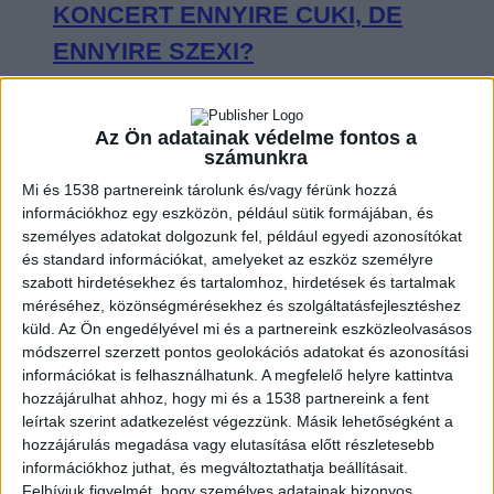
KONCERT ENNYIRE CUKI, DE
ENNYIRE SZEXI?
Az Ön adatainak védelme fontos a
számunkra
VISSZAFOGOTTAN INDULT, DE A
Mi és 1538 partnereink tárolunk és/vagy férünk hozzá
VÉGÉRE IGAZI KÖZÖSSÉGI
információkhoz egy eszközön, például sütik formájában, és
személyes adatokat dolgozunk fel, például egyedi azonosítókat
ÉLMÉNNYÉ VÁLT SEAL BUDAPESTI
és standard információkat, amelyeket az eszköz személyre
szabott hirdetésekhez és tartalomhoz, hirdetések és tartalmak
KONCERTJE
méréséhez, közönségmérésekhez és szolgáltatásfejlesztéshez
küld.
Az Ön engedélyével mi és a partnereink eszközleolvasásos
módszerrel szerzett pontos geolokációs adatokat és azonosítási
információkat is felhasználhatunk. A megfelelő helyre kattintva
hozzájárulhat ahhoz, hogy mi és a 1538 partnereink a fent
OLYAN VOLT CHARLIE PUTH A
leírtak szerint adatkezelést végezzünk. Másik lehetőségként a
hozzájárulás megadása vagy elutasítása előtt részletesebb
BUDAPEST PARK SZÍNPADÁN, MINT
információkhoz juthat, és megváltoztathatja beállításait.
KISGYEREK A CUKORKABOLTBAN
Felhívjuk figyelmét, hogy személyes adatainak bizonyos