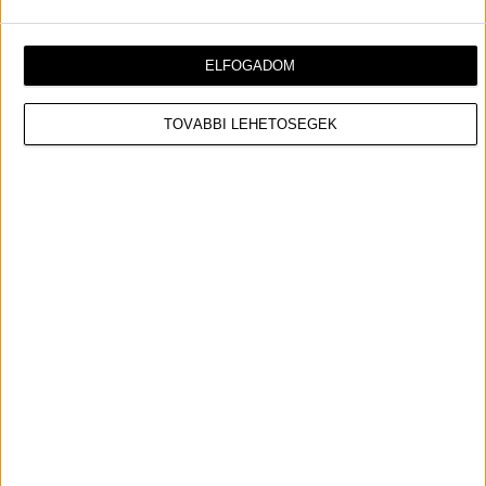
ELFOGADOM
ÖSSZES TALÁLAT
TOVÁBBI LEHETŐSÉGEK
Most olvasod:
Ki legyen HERKULES az élőszereplős filmben?
SZAVAZZ!
KI LEGYEN HERKULES AZ ÉLŐSZEREPLŐS
FILMBEN? SZAVAZZ!
PETI
FILM
2020.05.01. 18:39
Ma jelentették be, hogy érkezik az