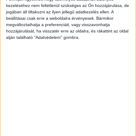
kezeléséhez nem feltétlenül szükséges az Ön hozzájárulása, de
jogában áll tiltakozni az ilyen jellegű adatkezelés ellen. A
beállításai csak erre a weboldalra érvényesek. Bármikor
ZENE
megváltoztathatja a preferenciáit, vagy visszavonhatja
ZENE
hozzájárulását, ha visszatér erre az oldalra, és rákattint az oldal
alján található "Adatvédelem" gombra.
A legfrissebb megjelenések első kézből!
A LEGROSSZABB LÁNY
AMERIKÁBAN: SLAYYYTER ÚJ
FEJEZETET NYIT A MOCSKOS
AMERIKAI ÁLMÁBAN