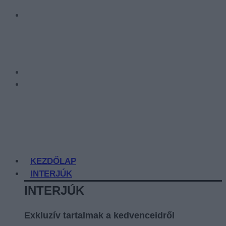
KEZDŐLAP
INTERJÚK
INTERJÚK
Exkluzív tartalmak a kedvenceidről