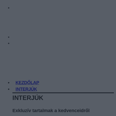
KEZDŐLAP
INTERJÚK
INTERJÚK
Exkluzív tartalmak a kedvenceidről