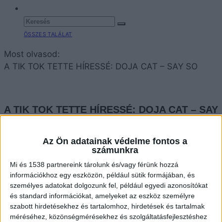
ÖSSZES TALÁLAT
Most olvasod:
A TIK TOK TETTE HÍRESSÉ: DOJA CAT – SAY SO
A TIK TOK TETTE HÍRESSÉ: DOJA CAT – SAY
SO
Az Ön adatainak védelme fontos a
PETI
számunkra
ÉLŐ
2020.03.04. 14:01
Mi és 1538 partnereink tárolunk és/vagy férünk hozzá
információkhoz egy eszközön, például sütik formájában, és
személyes adatokat dolgozunk fel, például egyedi azonosítókat
Újracsinálta Doja Cat a viral Tik Tok-os
és standard információkat, amelyeket az eszköz személyre
táncot új kisfilmjében.
szabott hirdetésekhez és tartalomhoz, hirdetések és tartalmak
méréséhez, közönségmérésekhez és szolgáltatásfejlesztéshez