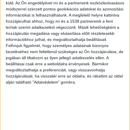
küld.
Az Ön engedélyével mi és a partnereink eszközleolvasásos
Ha számotokra nem lenne ismerős Doja Cat neve,
módszerrel szerzett pontos geolokációs adatokat és azonosítási
akkor először is utazzunk vissza az időben egy
információkat is felhasználhatunk. A megfelelő helyre kattintva
keveset, a Mooo! című daláig, amivel először
hozzájárulhat ahhoz, hogy mi és a 1538 partnereink a fent
felkapták.
leírtak szerint adatkezelést végezzünk. Másik lehetőségként a
hozzájárulás megadása vagy elutasítása előtt részletesebb
információkhoz juthat, és megváltoztathatja beállításait.
Felhívjuk figyelmét, hogy személyes adatainak bizonyos
kezeléséhez nem feltétlenül szükséges az Ön hozzájárulása, de
jogában áll tiltakozni az ilyen jellegű adatkezelés ellen. A
beállításai csak erre a weboldalra érvényesek. Bármikor
megváltoztathatja a preferenciáit, vagy visszavonhatja
hozzájárulását, ha visszatér erre az oldalra, és rákattint az oldal
alján található "Adatvédelem" gombra.