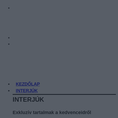
KEZDŐLAP
INTERJÚK
INTERJÚK
Exkluzív tartalmak a kedvenceidről