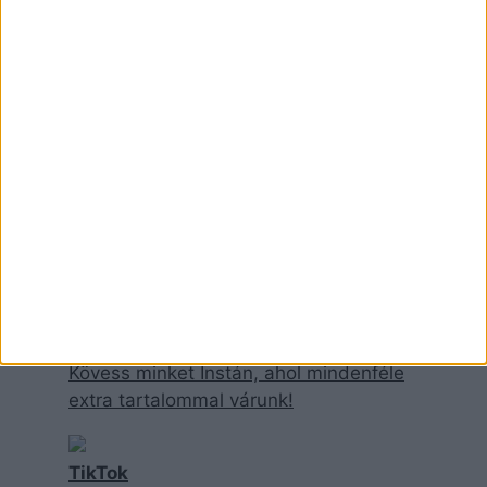
ITT IS MEGTALÁLSZ
Instagram
Kövess minket Instán, ahol mindenféle
extra tartalommal várunk!
TikTok