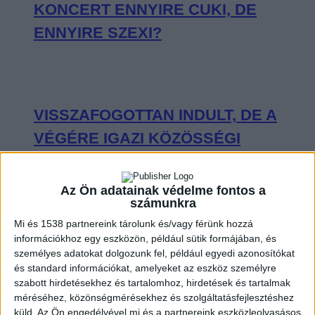
KONCERT ENNYIRE CUKI, DE
ENNYIRE SZEXI?
VISSZAFOGOTTAN INDULT, DE A
VÉGÉRE IGAZI KÖZÖSSÉGI
ÉLMÉNNYÉ VÁLT SEAL BUDAPESTI
KONCERTJE
Az Ön adatainak védelme fontos a
számunkra
Mi és 1538 partnereink tárolunk és/vagy férünk hozzá
információkhoz egy eszközön, például sütik formájában, és
személyes adatokat dolgozunk fel, például egyedi azonosítókat
OLYAN VOLT CHARLIE PUTH A
és standard információkat, amelyeket az eszköz személyre
szabott hirdetésekhez és tartalomhoz, hirdetések és tartalmak
BUDAPEST PARK SZÍNPADÁN, MINT
méréséhez, közönségmérésekhez és szolgáltatásfejlesztéshez
KISGYEREK A CUKORKABOLTBAN
küld.
Az Ön engedélyével mi és a partnereink eszközleolvasásos