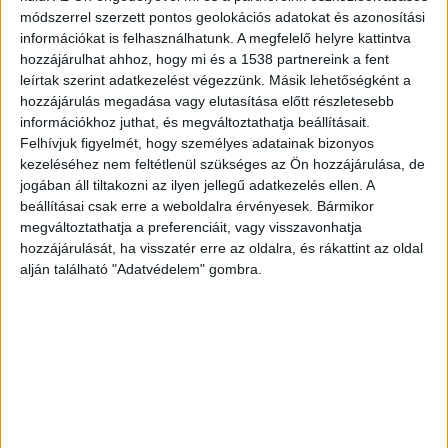
módszerrel szerzett pontos geolokációs adatokat és azonosítási
információkat is felhasználhatunk. A megfelelő helyre kattintva
hozzájárulhat ahhoz, hogy mi és a 1538 partnereink a fent
ZENE
leírtak szerint adatkezelést végezzünk. Másik lehetőségként a
ZENE
hozzájárulás megadása vagy elutasítása előtt részletesebb
információkhoz juthat, és megváltoztathatja beállításait.
Felhívjuk figyelmét, hogy személyes adatainak bizonyos
A legfrissebb megjelenések első kézből!
kezeléséhez nem feltétlenül szükséges az Ön hozzájárulása, de
jogában áll tiltakozni az ilyen jellegű adatkezelés ellen. A
beállításai csak erre a weboldalra érvényesek. Bármikor
megváltoztathatja a preferenciáit, vagy visszavonhatja
A DUETT, AMIRŐL MINDIG IS
hozzájárulását, ha visszatér erre az oldalra, és rákattint az oldal
alján található "Adatvédelem" gombra.
TUDTUK, HOGY SZÜKSÉGÜNK VAN
RÁ: ÖSSZEÁLLT MADONNA ÉS
KYLIE MINOGUE