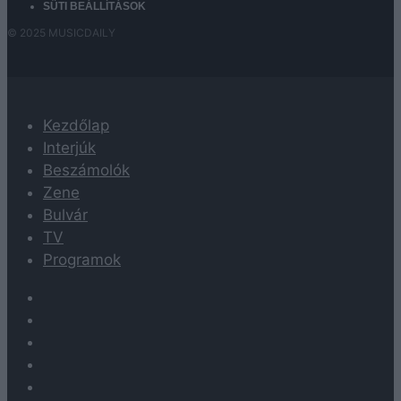
SÜTI BEÁLLÍTÁSOK
© 2025 MUSICDAILY
Kezdőlap
Interjúk
Beszámolók
Zene
Bulvár
TV
Programok