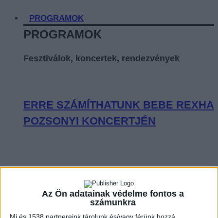
PROGRAMOK
PROGRAMOK
Fesztiválok, koncertek, rendezvények
ERRE SZÁMÍTHATUNK BEBE REXHA
POZSONYI KONCERTJÉN
“EZEK A DALOK RÓLUNK, NEKTEK
SZÓLNAK” – NAGYZENEKARRAL,
Az Ön adatainak védelme fontos a
számunkra
EREDETI HANGZÁSVILÁGÁVAL TÉR
Mi és 1538 partnereink tárolunk és/vagy férünk hozzá