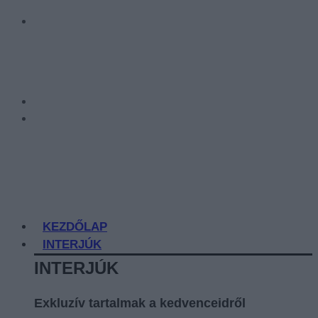
KEZDŐLAP
INTERJÚK
INTERJÚK
Exkluzív tartalmak a kedvenceidről