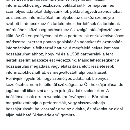
VISSZA A NEOTON FAMÍLIA A
információkhoz egy eszközön, például sütik formájában, és
személyes adatokat dolgozunk fel, például egyedi azonosítókat
BUDAPEST PARKBAN
és standard információkat, amelyeket az eszköz személyre
szabott hirdetésekhez és tartalomhoz, hirdetések és tartalmak
méréséhez, közönségmérésekhez és szolgáltatásfejlesztéshez
küld.
Az Ön engedélyével mi és a partnereink eszközleolvasásos
módszerrel szerzett pontos geolokációs adatokat és azonosítási
NEM, NEM MARAD EL A SZIGET
információkat is felhasználhatunk. A megfelelő helyre kattintva
hozzájárulhat ahhoz, hogy mi és a 1538 partnereink a fent
FESZTIVÁL AZ ENERGIAVÁLSÁG
leírtak szerint adatkezelést végezzünk. Másik lehetőségként a
hozzájárulás megadása vagy elutasítása előtt részletesebb
MIATT
információkhoz juthat, és megváltoztathatja beállításait.
Felhívjuk figyelmét, hogy személyes adatainak bizonyos
kezeléséhez nem feltétlenül szükséges az Ön hozzájárulása, de
jogában áll tiltakozni az ilyen jellegű adatkezelés ellen. A
beállításai csak erre a weboldalra érvényesek. Bármikor
megváltoztathatja a preferenciáit, vagy visszavonhatja
hozzájárulását, ha visszatér erre az oldalra, és rákattint az oldal
alján található "Adatvédelem" gombra.