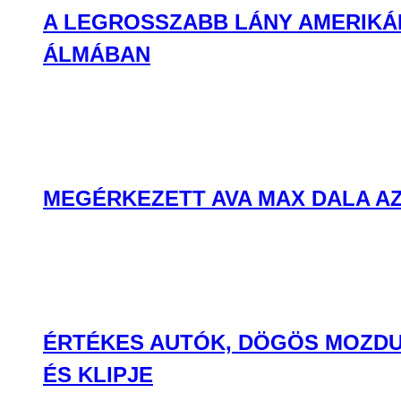
ÉRTÉKES AUTÓK, DÖGÖS MOZDU
ÉS KLIPJE
BULVÁR
BULVÁR
Hírek, pletykák, sztorik a celebvilágból