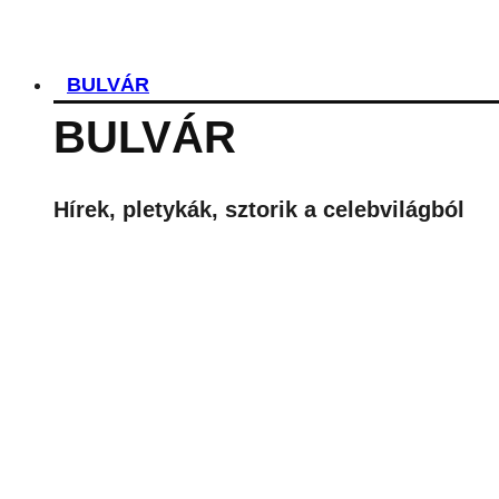
SZEPTEMBERBEN JÖN A NETFLIX
BELŐLE