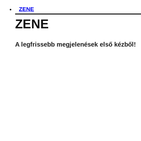
ZENE
ZENE
A legfrissebb megjelenések első kézből!
A LEGROSSZABB LÁNY AMERIKÁB
ÁLMÁBAN
MEGÉRKEZETT AVA MAX DALA AZ