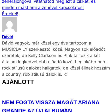
zenerajongóval vitathatod meg ezt a cikket, és
minden mást ami a zenével kapcsolatos!
Érdekel!
Dávid
Dávid vagyok, már közel egy éve tartozom a
MUSICDAILY szerkesztői közé. Nagyon sok előadót
szeretek, de Kelly Clarkson és P!nk tartozik a két
általam legkedveltebb előadó közé. Leginkább pop-
rock stílusú dalokat hallgatok, de közel állnak hozzám
a country, r&b stílusú dalok is. ☺
AJÁNLOTT
NEM FOGTA VISSZA MAGÁT ARIANA
GRANDE AZ ÚJ ALBUMÁN