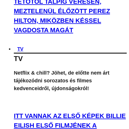
TETŐTŐL TALPIG VÉRESEN,
MEZTELENÜL ÉLŐZÖTT PEREZ
HILTON, MIKÖZBEN KÉSSEL
VAGDOSTA MAGÁT
TV
TV
Netflix & chill? Jöhet, de előtte nem árt
tájékozódni sorozatos és filmes
kedvenceidről, újdonságokról!
ITT VANNAK AZ ELSŐ KÉPEK BILLIE
EILISH ELSŐ FILMJÉNEK A