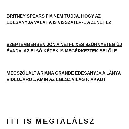
BRITNEY SPEARS FIA NEM TUDJA, HOGY AZ
ÉDESANYJA VALAHA IS VISSZATÉR-E A ZENÉHEZ
SZEPTEMBERBEN JÖN A NETFLIXES SZÖRNYETEG ÚJ
ÉVADA, AZ ELSŐ KÉPEK IS MEGÉRKEZTEK BELŐLE
MEGSZÓLALT ARIANA GRANDE ÉDESANYJA A LÁNYA
VIDEÓJÁRÓL, AMIN AZ EGÉSZ VILÁG KIAKADT
ITT IS MEGTALÁLSZ