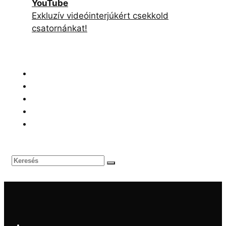
YouTube
Exkluzív videóinterjúkért csekkold
csatornánkat!