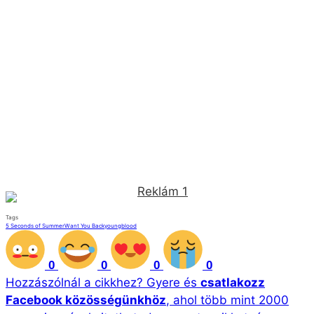
Tags
5 Seconds of Summer
Want You Back
youngblood
0
0
0
0
Hozzászólnál a cikkhez?
Gyere és
csatlakozz
Facebook közösségünkhöz
, ahol több mint 2000