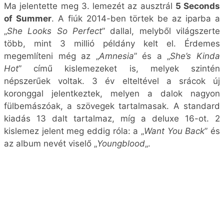
Ma jelentette meg 3. lemezét az ausztrál
5 Seconds
of Summer
. A fiúk 2014-ben törtek be az iparba a
„
She Looks So Perfect
” dallal, melyből világszerte
több, mint 3 millió példány kelt el. Érdemes
megemlíteni még az „
Amnesia
” és a „
She’s Kinda
Hot
” című kislemezeket is, melyek szintén
népszerűek voltak. 3 év elteltével a srácok új
koronggal jelentkeztek, melyen a dalok nagyon
fülbemászóak, a szövegek tartalmasak. A standard
kiadás 13 dalt tartalmaz, míg a deluxe 16-ot. 2
kislemez jelent meg eddig róla: a „
Want You Back
” és
az album nevét viselő „
Youngblood
„.