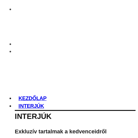
KEZDŐLAP
INTERJÚK
INTERJÚK
Exkluzív tartalmak a kedvenceidről