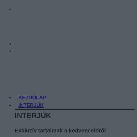
KEZDŐLAP
INTERJÚK
INTERJÚK
Exkluzív tartalmak a kedvenceidről