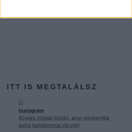
ITT IS MEGTALÁLSZ
Instagram
Kövess minket Instán, ahol mindenféle
extra tartalommal várunk!