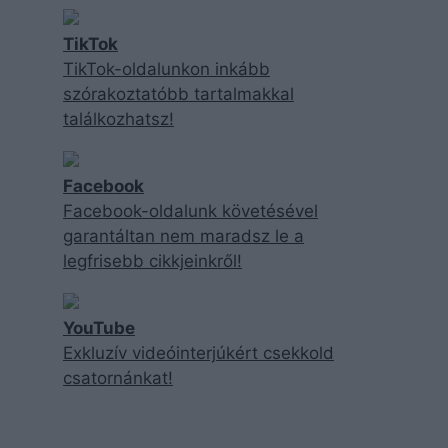
TikTok
TikTok-oldalunkon inkább
szórakoztatóbb tartalmakkal
találkozhatsz!
Facebook
Facebook-oldalunk követésével
garantáltan nem maradsz le a
legfrisebb cikkjeinkről!
YouTube
Exkluzív videóinterjúkért csekkold
csatornánkat!