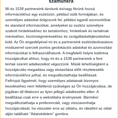
számunkra
KORONÁZATLAN KIRÁLYNŐJÉVÉ
Mi és 1538 partnereink tárolunk és/vagy férünk hozzá
BEBE REXHA
információkhoz egy eszközön, például sütik formájában, és
személyes adatokat dolgozunk fel, például egyedi azonosítókat
és standard információkat, amelyeket az eszköz személyre
szabott hirdetésekhez és tartalomhoz, hirdetések és tartalmak
méréséhez, közönségmérésekhez és szolgáltatásfejlesztéshez
küld.
Az Ön engedélyével mi és a partnereink eszközleolvasásos
FROM20 ÉS KANG YU-CHAN
módszerrel szerzett pontos geolokációs adatokat és azonosítási
BUDAPESTEN: HOGY LEHET EGY
információkat is felhasználhatunk. A megfelelő helyre kattintva
hozzájárulhat ahhoz, hogy mi és a 1538 partnereink a fent
KONCERT ENNYIRE CUKI, DE
leírtak szerint adatkezelést végezzünk. Másik lehetőségként a
ENNYIRE SZEXI?
hozzájárulás megadása vagy elutasítása előtt részletesebb
információkhoz juthat, és megváltoztathatja beállításait.
Felhívjuk figyelmét, hogy személyes adatainak bizonyos
kezeléséhez nem feltétlenül szükséges az Ön hozzájárulása, de
jogában áll tiltakozni az ilyen jellegű adatkezelés ellen. A
beállításai csak erre a weboldalra érvényesek. Bármikor
VISSZAFOGOTTAN INDULT, DE A
megváltoztathatja a preferenciáit, vagy visszavonhatja
VÉGÉRE IGAZI KÖZÖSSÉGI
hozzájárulását, ha visszatér erre az oldalra, és rákattint az oldal
alján található "Adatvédelem" gombra.
ÉLMÉNNYÉ VÁLT SEAL BUDAPESTI