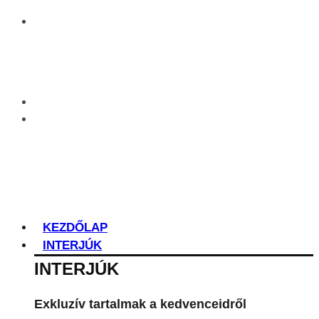
KEZDŐLAP
INTERJÚK
INTERJÚK
Exkluzív tartalmak a kedvenceidről