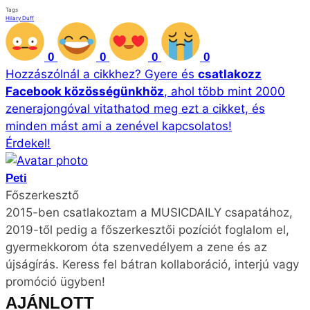
Tags
Hilary Duff
0
0
0
0
Hozzászólnál a cikkhez?
Gyere és
csatlakozz
Facebook közösségünkhöz
, ahol több mint 2000
zenerajongóval vitathatod meg ezt a cikket, és
minden mást ami a zenével kapcsolatos!
Érdekel!
Peti
Főszerkesztő
2015-ben csatlakoztam a MUSICDAILY csapatához,
2019-től pedig a főszerkesztői pozíciót foglalom el,
gyermekkorom óta szenvedélyem a zene és az
újságírás. Keress fel bátran kollaboráció, interjú vagy
promóció ügyben!
AJÁNLOTT