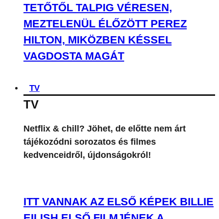
TETŐTŐL TALPIG VÉRESEN,
MEZTELENÜL ÉLŐZÖTT PEREZ
HILTON, MIKÖZBEN KÉSSEL
VAGDOSTA MAGÁT
TV
TV
Netflix & chill? Jöhet, de előtte nem árt
tájékozódni sorozatos és filmes
kedvenceidről, újdonságokról!
ITT VANNAK AZ ELSŐ KÉPEK BILLIE
EILISH ELSŐ FILMJÉNEK A