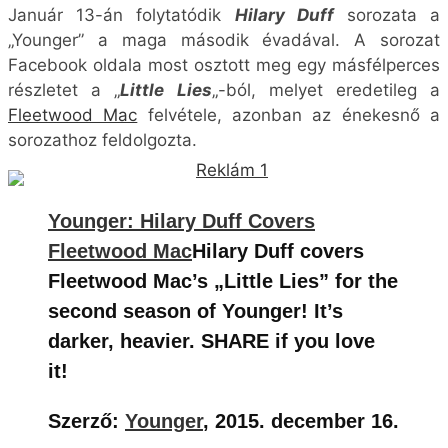
Január 13-án folytatódik
Hilary Duff
sorozata a
„Younger” a maga második évadával. A sorozat
Facebook oldala most osztott meg egy másfélperces
részletet a „
Little Lies
„-ból, melyet eredetileg a
Fleetwood Mac
felvétele, azonban az énekesnő a
sorozathoz feldolgozta.
Younger: Hilary Duff Covers
Fleetwood Mac
Hilary Duff covers
Fleetwood Mac’s „Little Lies” for the
second season of Younger! It’s
darker, heavier. SHARE if you love
it!
Szerző:
Younger
, 2015. december 16.