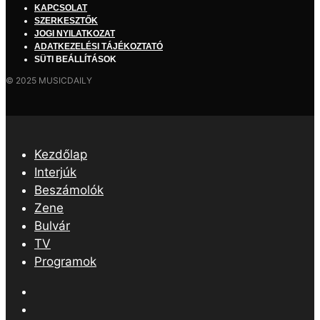
KAPCSOLAT
SZERKESZTŐK
JOGI NYILATKOZAT
ADATKEZELÉSI TÁJÉKOZTATÓ
SÜTI BEÁLLÍTÁSOK
© 2025 MUSICDAILY
Kezdőlap
Interjúk
Beszámolók
Zene
Bulvár
TV
Programok