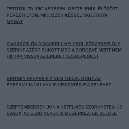
TETŐTŐL TALPIG VÉRESEN, MEZTELENÜL ÉLŐZÖTT
PEREZ HILTON, MIKÖZBEN KÉSSEL VAGDOSTA
MAGÁT
A VARÁZSLÓK A WAVERLY HELYBŐL FŐSZEREPLŐJE
SZERINT AZÉRT BUKOTT MEG A SOROZAT, MERT NEM
HÍVTÁK VISSZA AZ EREDETI SZEREPLŐKET
BRITNEY SPEARS FIA NEM TUDJA, HOGY AZ
ÉDESANYJA VALAHA IS VISSZATÉR-E A ZENÉHEZ
SZEPTEMBERBEN JÖN A NETFLIXES SZÖRNYETEG ÚJ
ÉVADA, AZ ELSŐ KÉPEK IS MEGÉRKEZTEK BELŐLE