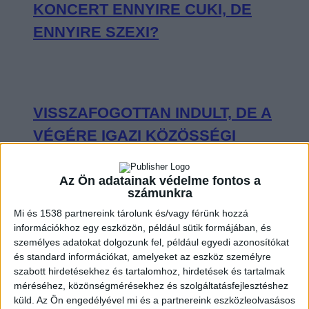
KONCERT ENNYIRE CUKI, DE
ENNYIRE SZEXI?
VISSZAFOGOTTAN INDULT, DE A
VÉGÉRE IGAZI KÖZÖSSÉGI
ÉLMÉNNYÉ VÁLT SEAL BUDAPESTI
KONCERTJE
Az Ön adatainak védelme fontos a
számunkra
Mi és 1538 partnereink tárolunk és/vagy férünk hozzá
információkhoz egy eszközön, például sütik formájában, és
személyes adatokat dolgozunk fel, például egyedi azonosítókat
és standard információkat, amelyeket az eszköz személyre
OLYAN VOLT CHARLIE PUTH A
szabott hirdetésekhez és tartalomhoz, hirdetések és tartalmak
BUDAPEST PARK SZÍNPADÁN, MINT
méréséhez, közönségmérésekhez és szolgáltatásfejlesztéshez
küld.
Az Ön engedélyével mi és a partnereink eszközleolvasásos
KISGYEREK A CUKORKABOLTBAN