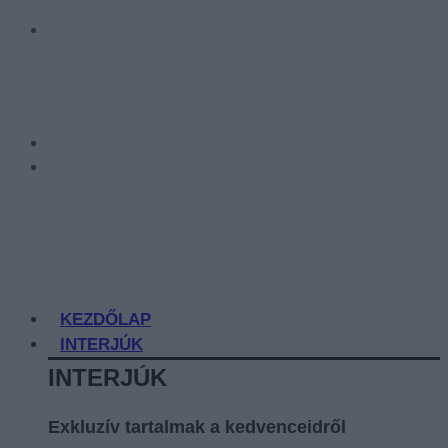
KEZDŐLAP
INTERJÚK
INTERJÚK
Exkluzív tartalmak a kedvenceidről