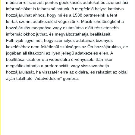
módszerrel szerzett pontos geolokációs adatokat és azonosítási
információkat is felhasználhatunk. A megfelelő helyre kattintva
hozzájárulhat ahhoz, hogy mi és a 1538 partnereink a fent
ZENE
leírtak szerint adatkezelést végezzünk. Másik lehetőségként a
ZENE
hozzájárulás megadása vagy elutasítása előtt részletesebb
információkhoz juthat, és megváltoztathatja beállításait.
Felhívjuk figyelmét, hogy személyes adatainak bizonyos
A legfrissebb megjelenések első kézből!
kezeléséhez nem feltétlenül szükséges az Ön hozzájárulása, de
jogában áll tiltakozni az ilyen jellegű adatkezelés ellen. A
beállításai csak erre a weboldalra érvényesek. Bármikor
megváltoztathatja a preferenciáit, vagy visszavonhatja
SZÓLÓBAN IS ÓRIÁSI EDM-
hozzájárulását, ha visszatér erre az oldalra, és rákattint az oldal
alján található "Adatvédelem" gombra.
HIMNUSZT TUD VILLANTANI ELLIE
GOULDING
A LEGROSSZABB LÁNY