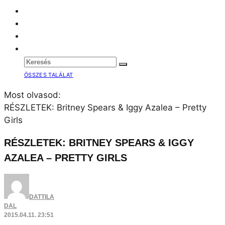
Girls
RÉSZLETEK: BRITNEY SPEARS & IGGY
AZALEA – PRETTY GIRLS
DATTILA
DAL
2015.04.11. 23:51
Britney Spears várva várt új kislemeze május
5-én jelenik meg digitálisan, aminek
elkészítéséhez az ausztrál rapper-
dalszerzőnő, Iggy Azalea csatlakozott!
A közös
dalról az első hírek még idén év elején röppentek fel,
amikor is
Iggy
egy interjúja során elárulta, hogy