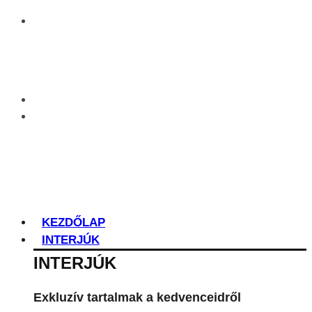
KEZDŐLAP
INTERJÚK
INTERJÚK
Exkluzív tartalmak a kedvenceidről