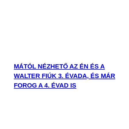
MÁTÓL NÉZHETŐ AZ ÉN ÉS A
WALTER FIÚK 3. ÉVADA, ÉS MÁR
FOROG A 4. ÉVAD IS
ITT VANNAK AZ ELSŐ KÉPEK BILLIE
EILISH ELSŐ FILMJÉNEK A