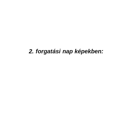
Tags
Iggy Azalea
Britney Spears
Pretty Girls
0
0
0
0
Hozzászólnál a cikkhez?
Gyere és
csatlakozz
Facebook közösségünkhöz
, ahol több mint 2000
zenerajongóval vitathatod meg ezt a cikket, és
minden mást ami a zenével kapcsolatos!
Érdekel!