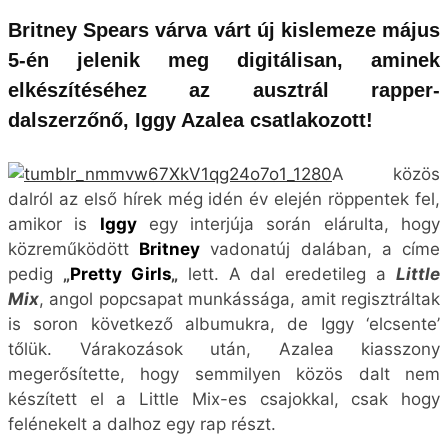
közreműködött
Britney
vadonatúj dalában, a címe
pedig
„
Pretty Girls
„
lett. A dal eredetileg a
Little
Mix
, angol popcsapat munkássága, amit regisztráltak
is soron következő albumukra, de Iggy ‘elcsente’
tőlük. Várakozások után, Azalea kiasszony
megerősítette, hogy semmilyen közös dalt nem
készített el a Little Mix-es csajokkal, csak hogy
felénekelt a dalhoz egy rap részt.
“Pretty Girls”
elkészítésében még olyan nevek
munkálkodtak, mint
George Astasio, Maegan
Cottone, Perrie Edwards, Jesy Nelson, Jade Thirlwall,
Leigh-Anne Pinnock, Amelia Kelly Amethyst, Jason
Pebworth
és
Jonathan Christopher Shave
. Britney és
családja az április 6.-i
PEOPLE magazin
címlapján
szerepelt, de még egy interjút is készítettek a pop
hercegnővel, amiből kiderült, hogy az új, egyben
visszatérő dala
május 5
-én jelenik meg világszerte.