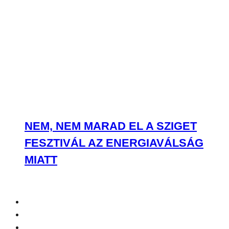
NEM, NEM MARAD EL A SZIGET
FESZTIVÁL AZ ENERGIAVÁLSÁG
MIATT
ÖSSZES TALÁLAT
Most olvasod:
RÉSZLETEK: Britney Spears & Iggy Azalea – Pretty