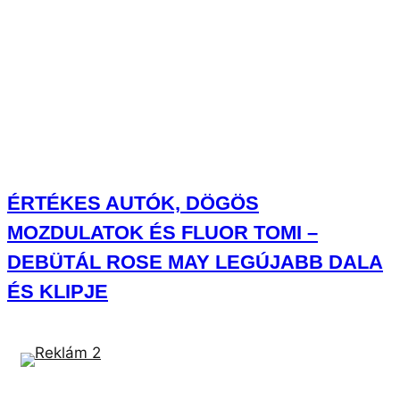
MOZDULATOK ÉS FLUOR TOMI –
DEBÜTÁL ROSE MAY LEGÚJABB DALA
ÉS KLIPJE
FELKAPOTT
TETŐTŐL TALPIG VÉRESEN, MEZTELENÜL ÉLŐZÖTT