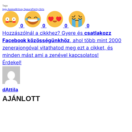
dAttila
AJÁNLOTT