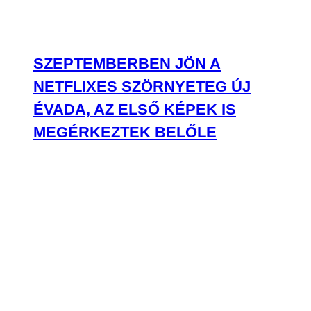
HOPPÁ! KISZIVÁRGOTT DEMI
LOVATO JELENETE A ROCKTÁBOR
3. RÉSZÉBŐL
TV