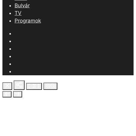
ITT IS MEGTALÁLSZ
Instagram
Kövess minket Instán, ahol mindenféle
extra tartalommal várunk!
TikTok
TikTok-oldalunkon inkább
szórakoztatóbb tartalmakkal
találkozhatsz!
Facebook
Facebook-oldalunk követésével