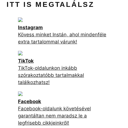
SLAYYYTER ÚJ FEJEZETET NYIT A
MOCSKOS AMERIKAI ÁLMÁBAN
FELKAPOTT
A VARÁZSLÓK A WAVERLY HELYBŐL FŐSZEREPLŐJE
SZERINT AZÉRT BUKOTT MEG A SOROZAT, MERT NEM
HÍVTÁK VISSZA AZ EREDETI SZEREPLŐKET
OKTÓBERBEN KEZDŐDIK KIT CONNOR, MANU RIOS