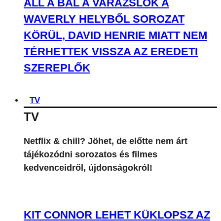
ÁLL A BÁL A VARÁZSLÓK A
WAVERLY HELYBŐL SOROZAT
KÖRÜL, DAVID HENRIE MIATT NEM
TÉRHETTEK VISSZA AZ EREDETI
SZEREPLŐK
TV
TV
Netflix & chill? Jöhet, de előtte nem árt
tájékozódni sorozatos és filmes
kedvenceidről, újdonságokról!
KIT CONNOR LEHET KÜKLOPSZ AZ