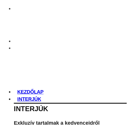
KEZDŐLAP
INTERJÚK
INTERJÚK
Exkluzív tartalmak a kedvenceidről