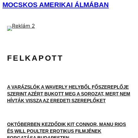
Tags
PSY
0
0
0
0
Hozzászólnál a cikkhez?
Gyere és
csatlakozz
Facebook közösségünkhöz
, ahol több mint 2000