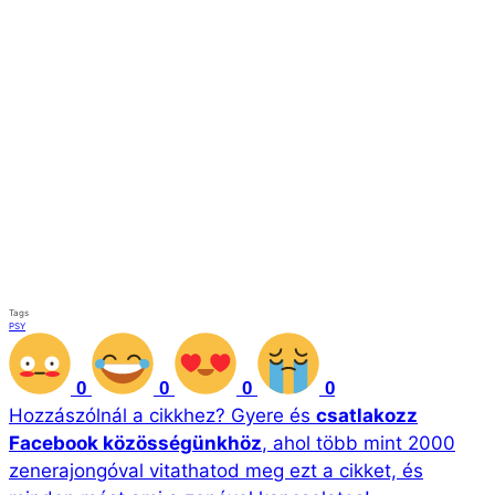
A hatalmas sikerű
Gangnam Style, Gentleman és
Hangover után íme PSY legújabb alkotása, a
„FATHER
„, amelyet a zongorista Lang Langgal
közösen hozott létre. Ez a dal rajta lesz az énekes
közelgő nemzetközi albumán, amely még idén
megvásárolható lesz. Mit szóltok ehhez a
stílusváltáshoz? Ezzel is nagy sikereket és
nézettséget fog elérni szerintetek?