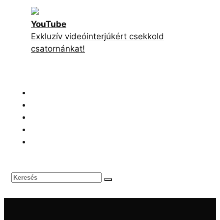
ÉS WILL POULTER EROTIKUS FILMJÉNEK
FORGATÁSA BUDAPESTEN
BRITNEY SPEARS FIA NEM TUDJA, HOGY AZ
ÉDESANYJA VALAHA IS VISSZATÉR-E A ZENÉHEZ
TETŐTŐL TALPIG VÉRESEN, MEZTELENÜL ÉLŐZÖTT
PEREZ HILTON, MIKÖZBEN KÉSSEL VAGDOSTA
MAGÁT
SZEPTEMBERBEN JÖN A NETFLIXES SZÖRNYETEG ÚJ
ÉVADA, AZ ELSŐ KÉPEK IS MEGÉRKEZTEK BELŐLE