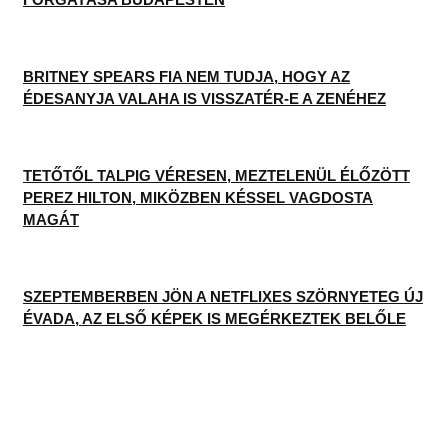
zenerajongóval vitathatod meg ezt a cikket, és
minden mást ami a zenével kapcsolatos!
Érdekel!
Szabi
AJÁNLOTT
SZÓLÓBAN IS ÓRIÁSI EDM-HIMNUSZT
TUD VILLANTANI ELLIE GOULDING
A LEGROSSZABB LÁNY AMERIKÁBAN: